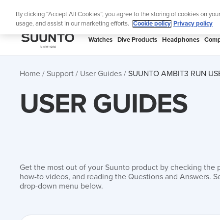
Skip
Th
By clicking “Accept All Cookies”, you agree to the storing of cookies on you
to
usage, and assist in our marketing efforts.
Cookie policy
Privacy policy
content
SUUNTO
Watches
Dive Products
Headphones
Comp
APAC
Home
Support
User Guides
SUUNTO AMBIT3 RUN US
USER GUIDES
Get the most out of your Suunto product by checking the 
how-to videos, and reading the Questions and Answers. Se
drop-down menu below.