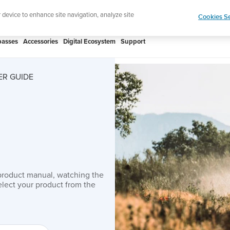
Shop Rac
e ultimate performance watch out now!
r device to enhance site navigation, analyze site
Cookies Se
asses
Accessories
Digital Ecosystem
Support
ER GUIDE
product manual, watching the
lect your product from the