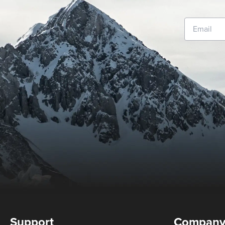
Support
Compan