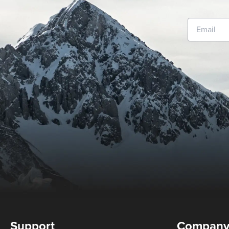
Support
Compan