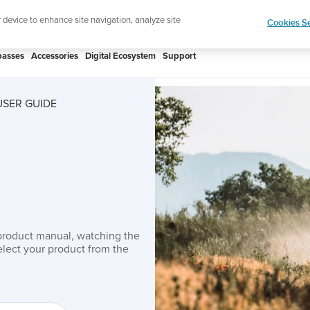
htweight sports watch designed for runners
Shop
r device to enhance site navigation, analyze site
Cookies Se
asses
Accessories
Digital Ecosystem
Support
USER GUIDE
product manual, watching the
lect your product from the