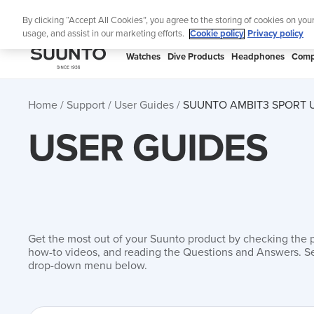
Skip
Lig
By clicking “Accept All Cookies”, you agree to the storing of cookies on you
to
usage, and assist in our marketing efforts.
Cookie policy
Privacy policy
content
SUUNTO
Watches
Dive Products
Headphones
Comp
APAC
Home
Support
User Guides
SUUNTO AMBIT3 SPORT 
USER GUIDES
Get the most out of your Suunto product by checking the 
how-to videos, and reading the Questions and Answers. Se
drop-down menu below.