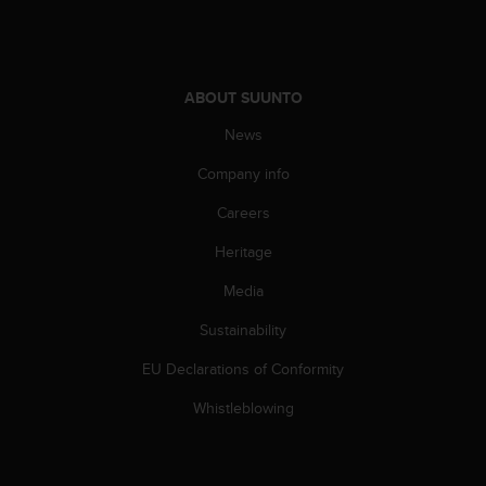
s
(
W
C
A
ABOUT SUUNTO
G
News
)
2
Company info
.
0
Careers
a
n
Heritage
d
Media
a
c
Sustainability
h
i
EU Declarations of Conformity
e
v
Whistleblowing
i
n
g