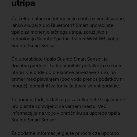
i
utripa
e
v
Če želite natančne informacije o intenzivnosti vadbe,
i
lahko skupaj z uro Bluetooth® Smart uporabljate
n
g
tipalo za merjenje srčnega utripa, združljivo s
L
tehnologijo
Suunto Spartan Trainer Wrist HR
, kot je
e
Suunto Smart Sensor.
v
e
Če uporabljate tipalo Suunto Smart Sensor, je
l
dodatna prednost tudi pomnilnik podatkov o srčnem
A
utripu. Če pride do prekinitve povezave z uro, na
A
primer med plavanjem (pod vodo prenos podatkov ni
c
mogoč), pomnilniška funkcija tipala shrani podatke.
o
n
f
To pomeni tudi, da lahko po začetku beleženja vadbe
o
uro pustite spravljeno na varnem mestu. Več
r
informacij je na voljo v priročniku za uporabo tipala
m
Suunto Smart Sensor.
a
n
Za dodatne informacije glejte priročnik za uporabo
c