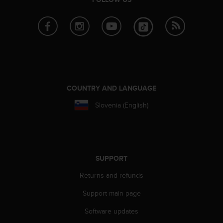
r
m
a
n
c
e
w
i
t
COUNTRY AND LANGUAGE
h
t
Slovenia (English)
h
e
W
e
b
SUPPORT
C
o
Returns and refunds
n
t
Support main page
e
Software updates
n
t