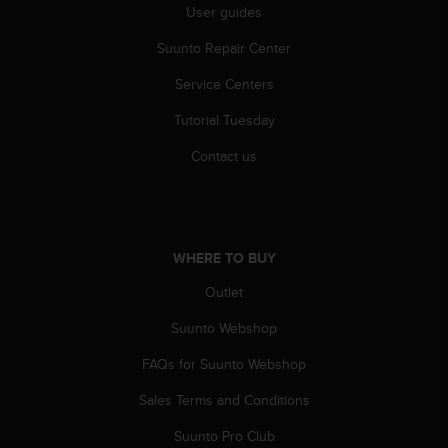
User guides
A
c
Suunto Repair Center
c
e
Service Centers
s
s
Tutorial Tuesday
i
Contact us
b
i
l
i
t
y
WHERE TO BUY
G
Outlet
u
i
Suunto Webshop
d
e
FAQs for Suunto Webshop
l
i
Sales Terms and Conditions
n
Suunto Pro Club
e