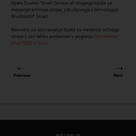
tipala Suunto Smart Sensor ali drugega tipala za
e
merjenje srčnega utripa, združljivega s tehnologijo
f
Bluetooth® Smart.
o
r
t
Navodila za seznanjanje tipala za merjenje srčnega
h
utripa z uro lahko preberete v poglavju
Seznanitev
i
enot POD in tipal
.
s
w
e
b
s
Previous
Next
i
t
e
i
n
c
o
n
f
o
FOLLOW US