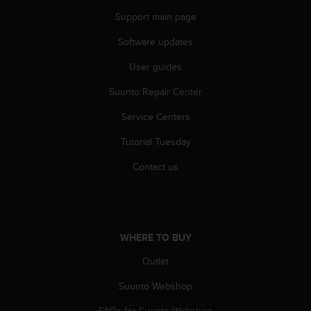
c
o
Support main page
m
Software updates
p
l
User guides
i
a
Suunto Repair Center
n
c
Service Centers
e
w
Tutorial Tuesday
i
Contact us
t
h
o
t
h
e
WHERE TO BUY
r
Outlet
a
c
Suunto Webshop
c
e
FAQs for Suunto Webshop