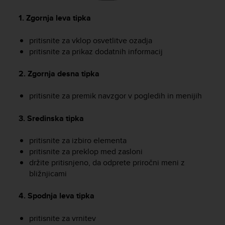
e
f
1. Zgornja leva tipka
o
r
pritisnite za vklop osvetlitve ozadja
t
pritisnite za prikaz dodatnih informacij
h
i
2. Zgornja desna tipka
s
w
pritisnite za premik navzgor v pogledih in menijih
e
b
s
3. Sredinska tipka
i
t
pritisnite za izbiro elementa
e
pritisnite za preklop med zasloni
i
držite pritisnjeno, da odprete priročni meni z
n
bližnjicami
c
o
4. Spodnja leva tipka
n
f
pritisnite za vrnitev
o