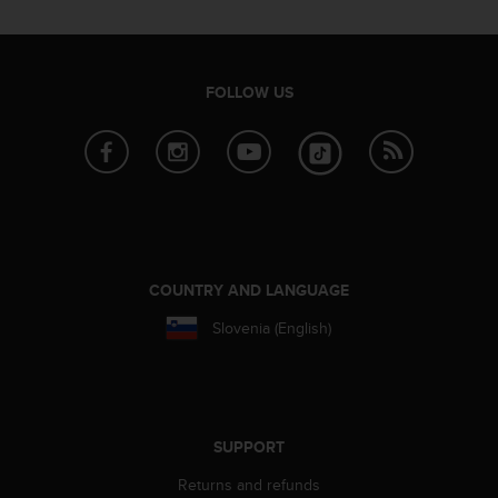
s
(
W
C
FOLLOW US
A
G
)
2
.
0
a
n
d
COUNTRY AND LANGUAGE
a
c
Slovenia (English)
h
i
e
v
i
SUPPORT
n
g
Returns and refunds