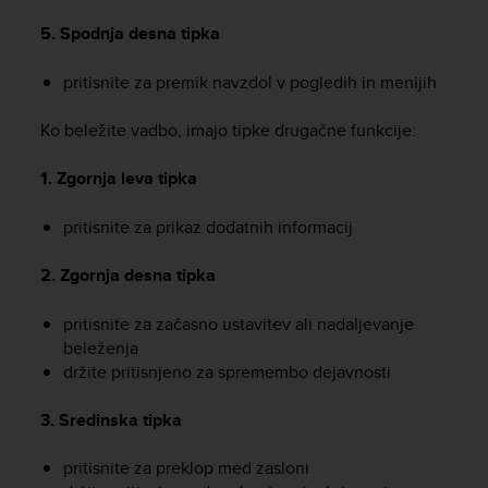
r
m
5. Spodnja desna tipka
a
n
pritisnite za premik navzdol v pogledih in menijih
c
e
Ko beležite vadbo, imajo tipke drugačne funkcije:
w
i
1. Zgornja leva tipka
t
h
t
pritisnite za prikaz dodatnih informacij
h
e
2. Zgornja desna tipka
W
e
pritisnite za začasno ustavitev ali nadaljevanje
b
beleženja
C
držite pritisnjeno za spremembo dejavnosti
o
n
3. Sredinska tipka
t
e
n
pritisnite za preklop med zasloni
t