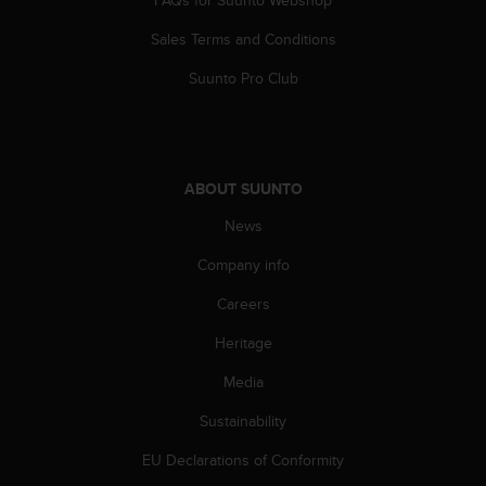
s
s
Sales Terms and Conditions
i
Suunto Pro Club
b
i
l
i
t
y
ABOUT SUUNTO
s
News
t
a
Company info
n
d
Careers
a
r
Heritage
d
Media
s
.
Sustainability
P
l
EU Declarations of Conformity
e