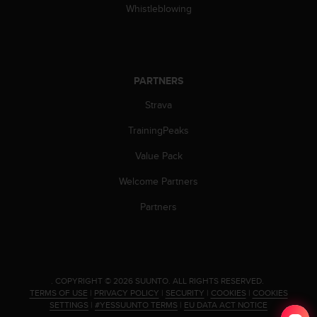
a
Whistleblowing
s
e
c
o
n
PARTNERS
t
a
Strava
c
TrainingPeaks
t
C
Value Pack
u
s
Welcome Partners
t
o
Partners
m
e
r
S
e
.
COPYRIGHT © 2026 SUUNTO.
ALL RIGHTS RESERVED.
r
TERMS OF USE
|
PRIVACY POLICY
|
SECURITY
|
COOKIES
|
COOKIES
v
SETTINGS
|
#YESSUUNTO TERMS
|
EU DATA ACT NOTICE
i