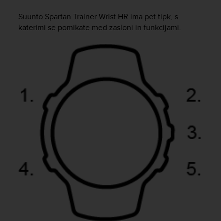
i
e
Suunto Spartan Trainer Wrist HR
ima pet tipk, s
v
katerimi se pomikate med zasloni in funkcijami.
i
n
g
L
e
v
e
l
A
A
c
o
n
f
o
r
m
a
n
c