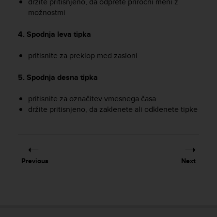
držite pritisnjeno, da odprete priročni meni z
A
možnostmi
c
c
4. Spodnja leva tipka
e
s
pritisnite za preklop med zasloni
s
i
b
5. Spodnja desna tipka
i
l
pritisnite za označitev vmesnega časa
i
držite pritisnjeno, da zaklenete ali odklenete tipke
t
y
G
u
i
Previous
Next
d
e
l
i
n
e