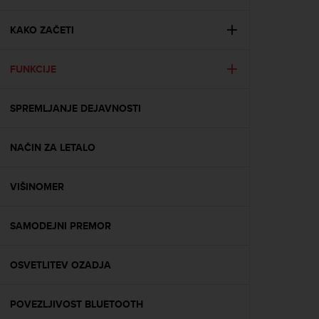
i
e
v
KAKO ZAČETI
i
n
FUNKCIJE
g
L
e
SPREMLJANJE DEJAVNOSTI
v
e
l
NAČIN ZA LETALO
A
A
c
VIŠINOMER
o
n
SAMODEJNI PREMOR
f
o
r
OSVETLITEV OZADJA
m
a
n
POVEZLJIVOST BLUETOOTH
c