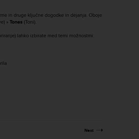
larme in druge ključne dogodke in dejanja. Oboje
ve) »
Tones
(Toni).
riranje) lahko izbirate med temi možnostmi:
rila
Next