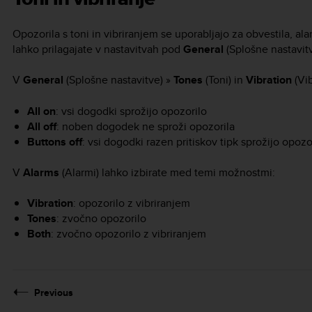
Opozorila s toni in vibriranjem se uporabljajo za obvestila, a
lahko prilagajate v nastavitvah pod
General
(Splošne nastavit
V
General
(Splošne nastavitve) »
Tones
(Toni) in
Vibration
(Vib
All on
: vsi dogodki sprožijo opozorilo
All off
: noben dogodek ne sproži opozorila
Buttons off
: vsi dogodki razen pritiskov tipk sprožijo opozo
V
Alarms
(Alarmi) lahko izbirate med temi možnostmi:
Vibration
: opozorilo z vibriranjem
Tones
: zvočno opozorilo
Both
: zvočno opozorilo z vibriranjem
Previous