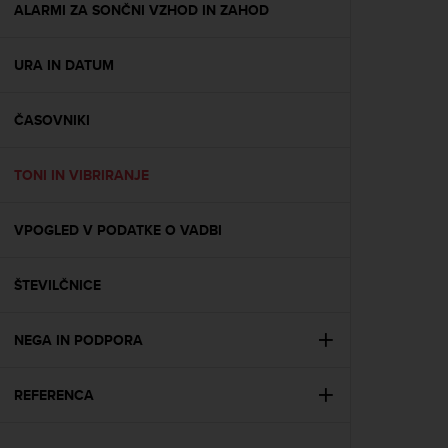
s
ALARMI ZA SONČNI VZHOD IN ZAHOD
(
W
URA IN DATUM
C
A
G
ČASOVNIKI
)
2
.
TONI IN VIBRIRANJE
0
a
n
VPOGLED V PODATKE O VADBI
d
a
ŠTEVILČNICE
c
h
i
NEGA IN PODPORA
e
v
i
REFERENCA
n
g