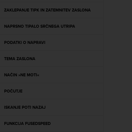
e
f
ZAKLEPANJE TIPK IN ZATEMNITEV ZASLONA
o
r
NAPRSNO TIPALO SRČNEGA UTRIPA
t
h
i
PODATKI O NAPRAVI
s
w
e
TEMA ZASLONA
b
s
i
NAČIN »NE MOTI«
t
e
POČUTJE
i
n
c
ISKANJE POTI NAZAJ
o
n
f
FUNKCIJA FUSEDSPEED
o