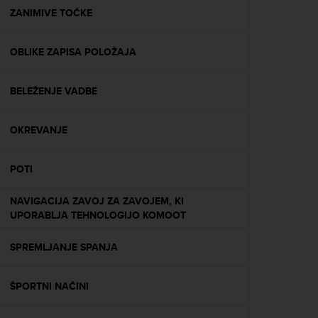
A
ZANIMIVE TOČKE
c
c
OBLIKE ZAPISA POLOŽAJA
e
s
s
BELEŽENJE VADBE
i
b
i
OKREVANJE
l
i
t
POTI
y
G
NAVIGACIJA ZAVOJ ZA ZAVOJEM, KI
u
UPORABLJA TEHNOLOGIJO KOMOOT
i
d
SPREMLJANJE SPANJA
e
l
i
ŠPORTNI NAČINI
n
e