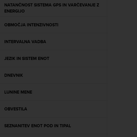
r
NATANČNOST SISTEMA GPS IN VARČEVANJE Z
m
ENERGIJO
a
n
OBMOČJA INTENZIVNOSTI
c
e
w
INTERVALNA VADBA
i
t
h
JEZIK IN SISTEM ENOT
t
h
e
DNEVNIK
W
e
LUNINE MENE
b
C
o
OBVESTILA
n
t
e
SEZNANITEV ENOT POD IN TIPAL
n
t