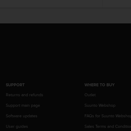
c
o
m
p
l
i
a
n
c
e
w
i
t
h
o
SUPPORT
WHERE TO BUY
t
h
Returns and refunds
Outlet
e
Support main page
Suunto Webshop
r
a
Software updates
FAQs for Suunto Websho
c
c
User guides
Sales Terms and Conditio
e