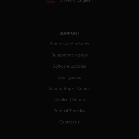
r
m
a
n
c
e
SUPPORT
w
Returns and refunds
i
t
Support main page
h
t
Software updates
h
e
User guides
W
Suunto Repair Center
e
b
Service Centers
C
o
Tutorial Tuesday
n
t
Contact us
e
n
t