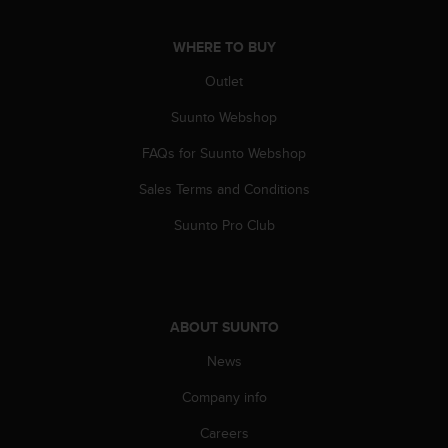
A
c
WHERE TO BUY
c
e
Outlet
s
Suunto Webshop
s
i
FAQs for Suunto Webshop
b
i
Sales Terms and Conditions
l
i
Suunto Pro Club
t
y
G
u
i
ABOUT SUUNTO
d
e
News
l
Company info
i
n
Careers
e