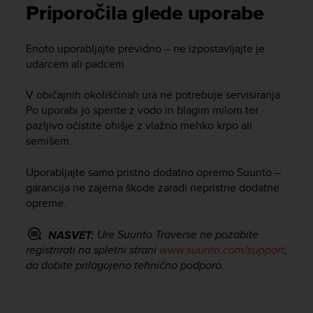
i
Priporočila glede uporabe
e
v
i
Enoto uporabljajte previdno – ne izpostavljajte je
n
udarcem ali padcem.
g
L
V običajnih okoliščinah ura ne potrebuje servisiranja.
e
Po uporabi jo sperite z vodo in blagim milom ter
v
pazljivo očistite ohišje z vlažno mehko krpo ali
e
semišem.
l
A
A
Uporabljajte samo pristno dodatno opremo Suunto –
c
garancija ne zajema škode zaradi nepristne dodatne
o
opreme.
n
f
Ure
Suunto Traverse
ne pozabite
NASVET:
o
registrirati na spletni strani
www.suunto.com/support
,
r
da dobite prilagojeno tehnično podporo.
m
a
n
c