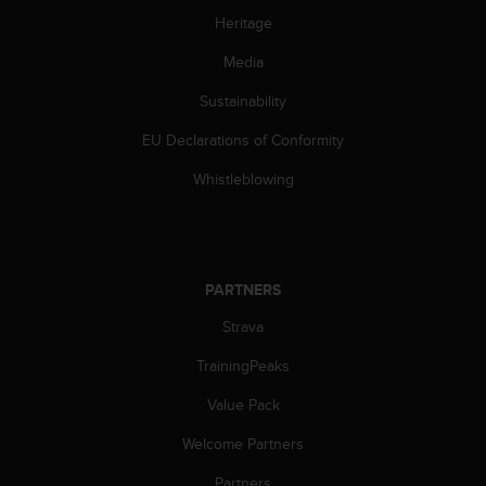
s
Heritage
(
W
Media
C
A
Sustainability
G
EU Declarations of Conformity
)
2
Whistleblowing
.
0
a
n
d
PARTNERS
a
c
Strava
h
i
TrainingPeaks
e
v
Value Pack
i
Welcome Partners
n
g
Partners