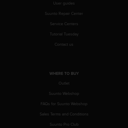
c
User guides
o
m
Suunto Repair Center
p
l
Service Centers
i
Tutorial Tuesday
a
n
Contact us
c
e
w
i
t
WHERE TO BUY
h
o
Outlet
t
h
Suunto Webshop
e
r
FAQs for Suunto Webshop
a
Sales Terms and Conditions
c
c
Suunto Pro Club
e