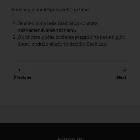
A
Používanie multišportového režimu:
c
c
Stlačením tlačidla
Start Stop
spustite
e
zaznamenávanie záznamu.
s
s
Ak chcete počas cvičenia prepnúť na nasledujúci
i
šport, podržte stlačené tlačidlo
Back Lap
.
b
i
l
i
t
Previous
Next
y
G
u
i
d
e
l
i
n
e
FOLLOW US