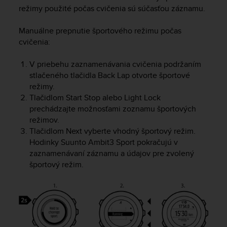
e
režimy použité počas cvičenia sú súčasťou záznamu.
f
o
Manuálne prepnutie športového režimu počas
r
cvičenia:
t
h
V priebehu zaznamenávania cvičenia podržaním
i
stlačeného tlačidla
Back Lap
otvorte športové
s
režimy.
w
Tlačidlom
Start Stop
alebo
Light Lock
e
b
prechádzajte možnosťami zoznamu športových
s
režimov.
i
Tlačidlom
Next
vyberte vhodný športový režim.
t
Hodinky
Suunto Ambit3 Sport
pokračujú v
e
zaznamenávaní záznamu a údajov pre zvolený
i
športový režim.
n
c
o
n
f
o