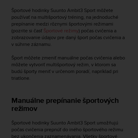
i
e
Športové hodinky
Suunto Ambit3 Sport
môžete
v
používať na multišportový tréning, na jednoduché
i
prepínanie medzi rôznymi športovými režimami
n
(pozrite si časť
Športové režimy
) počas cvičenia a
g
zobrazovanie údajov pre daný šport počas cvičenia a
L
e
v súhrne záznamu.
v
e
Šport môžete zmeniť manuálne počas cvičenia alebo
l
môžete vytvoriť multišportový režim, v ktorom sa
A
budú športy meniť v určenom poradí, napríklad pri
A
triatlone.
c
o
n
Manuálne prepínanie športových
f
o
režimov
r
m
Športové hodinky
Suunto Ambit3 Sport
umožňujú
a
počas cvičenia prepnúť do iného športového režimu
n
bez ukončenia zaznamenávania. Všetky športové
c