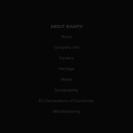
s
s
i
b
ABOUT SUUNTO
i
l
News
i
t
Company info
y
s
Careers
t
Heritage
a
n
Media
d
a
Sustainability
r
d
EU Declarations of Conformity
s
.
Whistleblowing
P
l
e