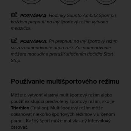
r
m
a
Hodinky
Suunto Ambit3 Sport
pri
POZNÁMKA:
n
každom prepnutí na iný športový režim vytvoria
c
medzičas.
e
w
Pri prepnutí na iný športový režim
POZNÁMKA:
i
sa zaznamenávanie nepreruší. Zaznamenávanie
t
môžete manuálne prerušiť stlačením tlačidla
Start
h
t
Stop
.
h
e
W
Používanie multišportového režimu
e
b
Môžete vytvoriť vlastný multišportový režim alebo
C
použiť existujúci predvolený športový režim, ako je
o
n
Triathlon
(Triatlon). Multišportový režim môže
t
obsahovať niekoľko športových režimov v určenom
e
poradí. Každý šport môže mať vlastný intervalový
n
časovač.
t