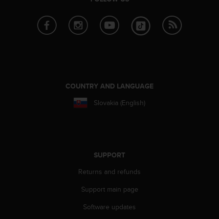
s
(
W
C
A
G
)
2
.
COUNTRY AND LANGUAGE
0
a
Slovakia (English)
n
d
a
c
h
SUPPORT
i
e
Returns and refunds
v
Support main page
i
n
Software updates
g