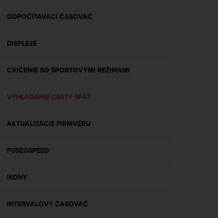
e
f
ODPOČÍTAVACÍ ČASOVAČ
o
r
DISPLEJE
t
h
i
CVIČENIE SO ŠPORTOVÝMI REŽIMAMI
s
w
e
VYHĽADANIE CESTY SPÄŤ
b
s
i
AKTUALIZÁCIE FIRMVÉRU
t
e
FUSEDSPEED
i
n
c
IKONY
o
n
f
INTERVALOVÝ ČASOVAČ
o