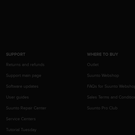
c
o
m
p
l
i
a
n
c
SUPPORT
WHERE TO BUY
e
w
Returns and refunds
Outlet
i
t
Support main page
Suunto Webshop
h
o
Software updates
FAQs for Suunto Websho
t
h
User guides
Sales Terms and Conditio
e
Suunto Repair Center
Suunto Pro Club
r
a
Service Centers
c
c
Tutorial Tuesday
e