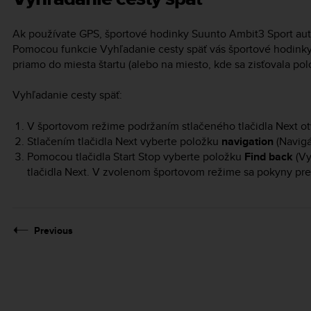
Ak používate GPS, športové hodinky
Suunto Ambit3 Sport
aut
Pomocou funkcie Vyhľadanie cesty späť vás športové hodink
priamo do miesta štartu (alebo na miesto, kde sa zisťovala po
Vyhľadanie cesty späť:
V športovom režime podržaním stlačeného tlačidla
Next
ot
Stlačením tlačidla
Next
vyberte položku
navigation
(Navigá
Pomocou tlačidla
Start Stop
vyberte položku
Find back
(Vy
tlačidla
Next
. V zvolenom športovom režime sa pokyny pre 
Previous