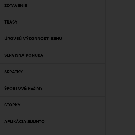
A
ZOTAVENIE
c
c
TRASY
e
s
s
ÚROVEŇ VÝKONNOSTI BEHU
i
b
i
SERVISNÁ PONUKA
l
i
t
SKRATKY
y
G
ŠPORTOVÉ REŽIMY
u
i
d
STOPKY
e
l
i
APLIKÁCIA SUUNTO
n
e