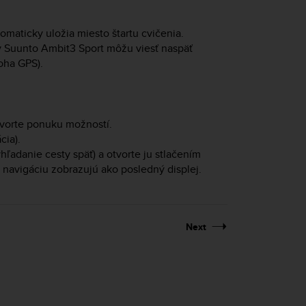
omaticky uložia miesto štartu cvičenia.
y
Suunto Ambit3 Sport
môžu viesť naspäť
loha GPS).
vorte ponuku možností.
cia).
hľadanie cesty späť) a otvorte ju stlačením
navigáciu zobrazujú ako posledný displej.
Next