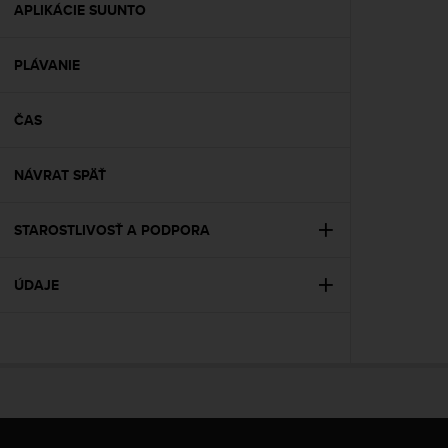
s
APLIKÁCIE SUUNTO
(
W
PLÁVANIE
C
A
G
ČAS
)
2
.
NÁVRAT SPÄŤ
0
a
n
STAROSTLIVOSŤ A PODPORA
d
a
ÚDAJE
c
h
i
e
v
i
n
g