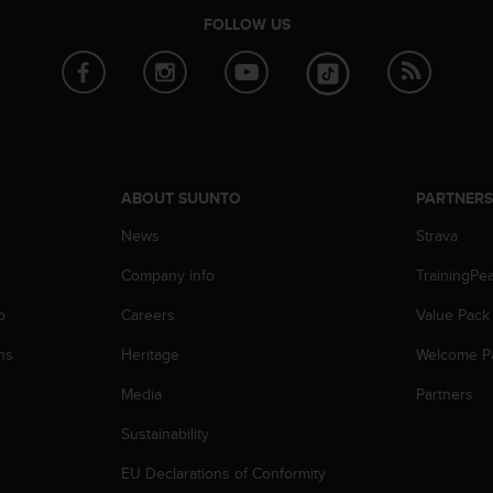
FOLLOW US
ABOUT SUUNTO
PARTNER
News
Strava
Company info
TrainingPe
p
Careers
Value Pack
ns
Heritage
Welcome P
Media
Partners
Sustainability
EU Declarations of Conformity