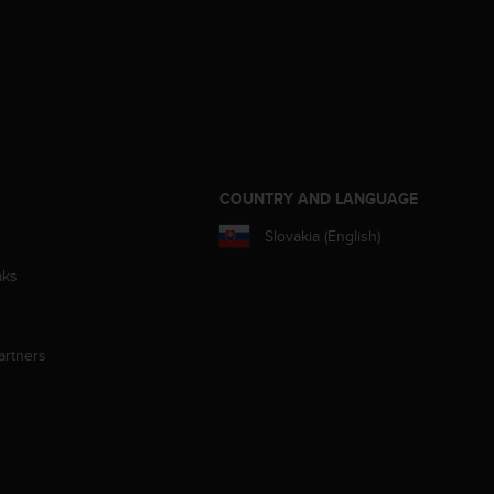
S
COUNTRY AND LANGUAGE
Slovakia (English)
aks
artners