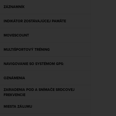
r
m
ZÁZNAMNÍK
a
n
INDIKÁTOR ZOSTÁVAJÚCEJ PAMÄTE
c
e
w
MOVESCOUNT
i
t
h
MULTIŠPORTOVÝ TRÉNING
t
h
e
NAVIGOVANIE SO SYSTÉMOM GPS:
W
e
OZNÁMENIA
b
C
o
ZARIADENIA POD A SNÍMAČE SRDCOVEJ
n
FREKVENCIE
t
e
MIESTA ZÁUJMU
n
t