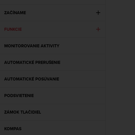
i
e
v
ZAČÍNAME
i
n
FUNKCIE
g
L
e
MONITOROVANIE AKTIVITY
v
e
l
AUTOMATICKÉ PRERUŠENIE
A
A
c
AUTOMATICKÉ POSÚVANIE
o
n
PODSVIETENIE
f
o
r
ZÁMOK TLAČIDIEL
m
a
n
KOMPAS
c