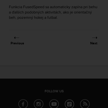
r
m
Funkcia FusedSpeed sa automaticky zapína pri behu
a
a ďalších podobných aktivitách, ako je orientačný
n
beh, pozemný hokej a futbal.
c
e
w
i
t
Previous
Next
h
t
h
e
W
e
b
C
o
n
FOLLOW US
t
e
n
t