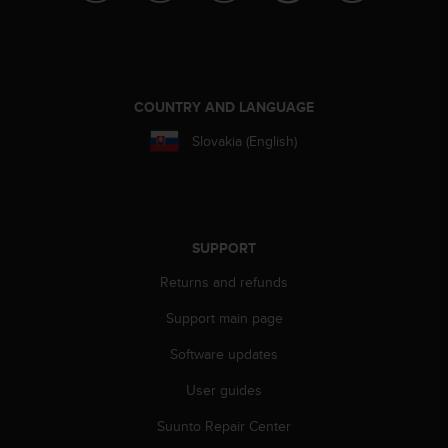
A
c
c
e
s
COUNTRY AND LANGUAGE
s
i
Slovakia (English)
b
i
l
i
t
SUPPORT
y
G
Returns and refunds
u
i
Support main page
d
Software updates
e
l
User guides
i
n
Suunto Repair Center
e