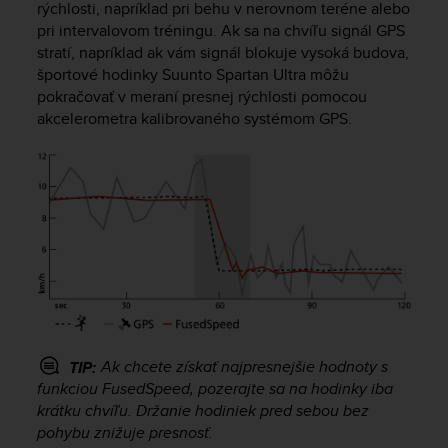
rýchlosti, napríklad pri behu v nerovnom teréne alebo
e
pri intervalovom tréningu. Ak sa na chvíľu signál GPS
f
stratí, napríklad ak vám signál blokuje vysoká budova,
o
r
športové hodinky
Suunto Spartan Ultra
môžu
t
pokračovať v meraní presnej rýchlosti pomocou
h
akcelerometra kalibrovaného systémom GPS.
i
s
w
e
b
s
i
t
e
i
n
c
Ak chcete získať najpresnejšie hodnoty s
TIP:
o
funkciou FusedSpeed, pozerajte sa na hodinky iba
n
krátku chvíľu. Držanie hodiniek pred sebou bez
f
pohybu znižuje presnosť.
o