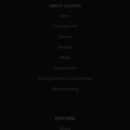
c
ABOUT SUUNTO
o
m
News
p
l
Company info
i
a
Careers
n
c
Heritage
e
Media
w
i
Sustainability
t
h
EU Declarations of Conformity
o
t
Whistleblowing
h
e
r
a
c
PARTNERS
c
e
Strava