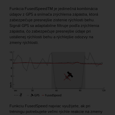
i
e
Funkcia FusedSpeed
TM
je jedinečná kombinácia
v
údajov z GPS a snímača zrýchlenia zápästia, ktorá
i
zabezpečuje presnejšie zistenie rýchlosti behu.
n
Signál GPS sa adaptabilne filtruje podľa zrýchlenia
g
zápästia, čo zabezpečuje presnejšie údaje pri
L
e
ustálenej rýchlosti behu a rýchlejšie odozvy na
v
zmeny rýchlosti.
e
l
A
A
c
o
n
f
o
r
m
a
Funkciu FusedSpeed najviac využijete, ak pri
n
tréningu potrebujete veľmi rýchle reakcie na zmeny
c