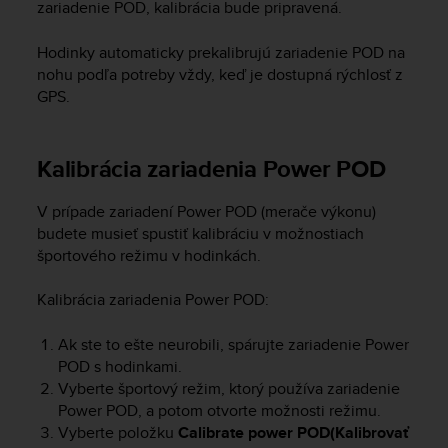
zariadenie POD, kalibrácia bude pripravená.
s
s
Hodinky automaticky prekalibrujú zariadenie POD na
i
nohu podľa potreby vždy, keď je dostupná rýchlosť z
b
i
GPS.
l
i
t
Kalibrácia zariadenia Power POD
y
s
V prípade zariadení Power POD (merače výkonu)
t
budete musieť spustiť kalibráciu v možnostiach
a
n
športového režimu v hodinkách.
d
a
Kalibrácia zariadenia Power POD:
r
d
Ak ste to ešte neurobili, spárujte zariadenie Power
s
POD s hodinkami.
.
Vyberte športový režim, ktorý používa zariadenie
P
Power POD, a potom otvorte možnosti režimu.
l
Vyberte položku
Calibrate power POD(Kalibrovať
e