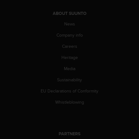
s
u
e
ABOUT SUUNTO
s
News
a
c
Company info
c
e
Careers
s
s
Heritage
i
Media
n
g
Sustainability
i
n
EU Declarations of Conformity
f
o
Whistleblowing
r
m
a
t
i
PARTNERS
o