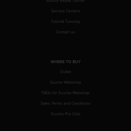
Suunto Repair Center
l
l
Service Centers
f
r
Tutorial Tuesday
e
Contact us
e
)
,
i
f
y
WHERE TO BUY
o
Outlet
u
h
Suunto Webshop
a
v
FAQs for Suunto Webshop
e
a
Sales Terms and Conditions
n
Suunto Pro Club
y
i
s