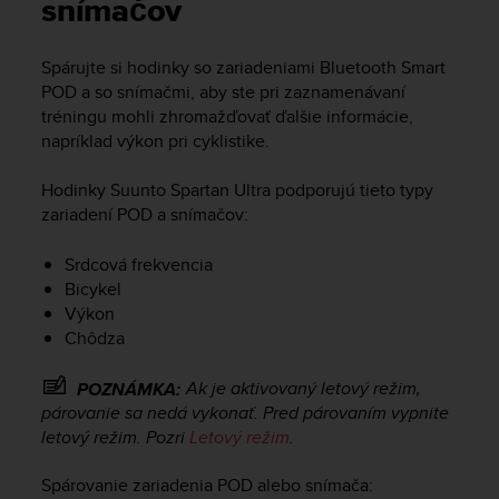
i
snímačov
e
v
Spárujte si hodinky so zariadeniami Bluetooth Smart
i
POD a so snímačmi, aby ste pri zaznamenávaní
n
g
tréningu mohli zhromažďovať ďalšie informácie,
L
napríklad výkon pri cyklistike.
e
v
Hodinky
Suunto Spartan Ultra
podporujú tieto typy
e
zariadení POD a snímačov:
l
A
Srdcová frekvencia
A
Bicykel
c
Výkon
o
n
Chôdza
f
o
Ak je aktivovaný letový režim,
POZNÁMKA:
r
párovanie sa nedá vykonať. Pred párovaním vypnite
m
letový režim. Pozri
Letový režim
.
a
n
Spárovanie zariadenia POD alebo snímača:
c