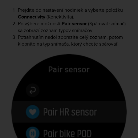
e
Prejdite do nastavení hodiniek a vyberte položku
f
Connectivity
(Konektivita).
o
r
Po výbere možnosti
Pair sensor
(Spárovať snímač)
t
sa zobrazí zoznam typov snímačov.
h
Potiahnutím nadol zobrazíte celý zoznam, potom
i
klepnite na typ snímača, ktorý chcete spárovať.
s
w
e
b
s
i
t
e
i
n
c
o
n
f
o