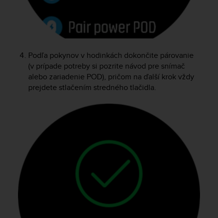
r
m
a
n
c
e
Podľa pokynov v hodinkách dokončite párovanie
w
(v prípade potreby si pozrite návod pre snímač
i
alebo zariadenie POD), pričom na ďalší krok vždy
t
prejdete stlačením stredného tlačidla.
h
t
h
e
W
e
b
C
o
n
t
e
n
t