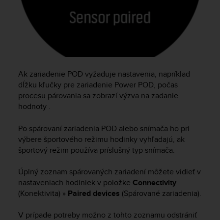
A
c
c
e
s
s
i
Ak zariadenie POD vyžaduje nastavenia, napríklad
b
dĺžku kľučky pre zariadenie Power POD, počas
i
procesu párovania sa zobrazí výzva na zadanie
l
hodnoty .
i
t
y
Po spárovaní zariadenia POD alebo snímača ho pri
G
výbere športového režimu hodinky vyhľadajú, ak
u
športový režim používa príslušný typ snímača.
i
d
Úplný zoznam spárovaných zariadení môžete vidieť v
e
nastaveniach hodiniek v položke
Connectivity
l
(Konektivita) »
Paired devices
(Spárované zariadenia).
i
n
V prípade potreby možno z tohto zoznamu odstrániť
e