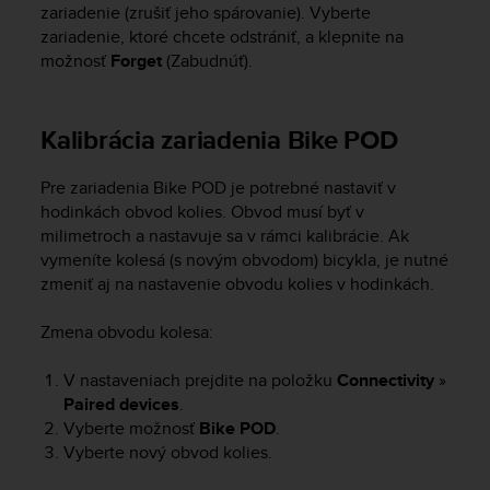
s
zariadenie (zrušiť jeho spárovanie). Vyberte
(
zariadenie, ktoré chcete odstrániť, a klepnite na
W
možnosť
Forget
(Zabudnúť).
C
A
G
Kalibrácia zariadenia Bike POD
)
2
.
Pre zariadenia Bike POD je potrebné nastaviť v
0
hodinkách obvod kolies. Obvod musí byť v
a
milimetroch a nastavuje sa v rámci kalibrácie. Ak
n
vymeníte kolesá (s novým obvodom) bicykla, je nutné
d
zmeniť aj na nastavenie obvodu kolies v hodinkách.
a
c
Zmena obvodu kolesa:
h
i
V nastaveniach prejdite na položku
Connectivity
»
e
Paired devices
.
v
i
Vyberte možnosť
Bike POD
.
n
Vyberte nový obvod kolies.
g