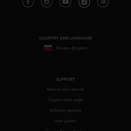
c
e
a
t
U
S
COUNTRY AND LANGUAGE
A
+
Slovakia (English)
1
8
5
5
2
SUPPORT
5
8
Returns and refunds
0
9
Support main page
0
Software updates
0
(
User guides
t
o