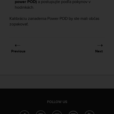
power POD)
a postupujte podľa pokynov v
a
s
hodinkách.
e
c
Kalibráciu zariadenia Power POD by ste mali občas
o
zopakovať.
n
t
a
c
t
Previous
Next
C
u
s
t
o
m
e
r
S
e
FOLLOW US
r
v
i