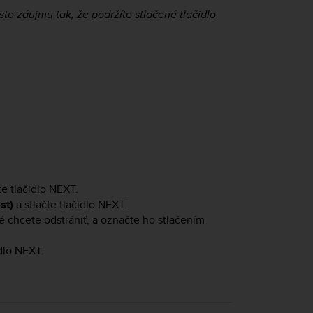
to záujmu tak, že podržíte stlačené tlačidlo
te tlačidlo
NEXT
.
st)
a stlačte tlačidlo
NEXT
.
 chcete odstrániť, a označte ho stlačením
idlo
NEXT
.