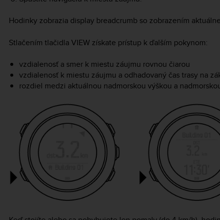
Hodinky zobrazia display breadcrumb so zobrazením aktuálne
Stlačením tlačidla
VIEW
získate prístup k ďalším pokynom:
vzdialenosť a smer k miestu záujmu rovnou čiarou
vzdialenosť k miestu záujmu a odhadovaný čas trasy na zák
rozdiel medzi aktuálnou nadmorskou výškou a nadmorsko
Keď stojíte alebo sa pohybujete len pomaly (do 4 km/h), hod