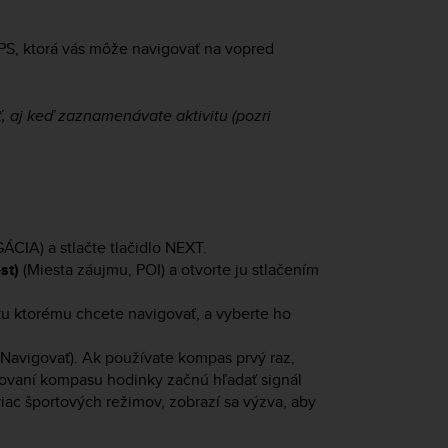
S, ktorá vás môže navigovať na vopred
, aj keď zaznamenávate aktivitu (pozri
CIA) a stlačte tlačidlo
NEXT
.
st)
(Miesta záujmu, POI) a otvorte ju stlačením
ku ktorému chcete navigovať, a vyberte ho
Navigovať). Ak používate kompas prvý raz,
ivovaní kompasu hodinky začnú hľadať signál
ac športových režimov, zobrazí sa výzva, aby