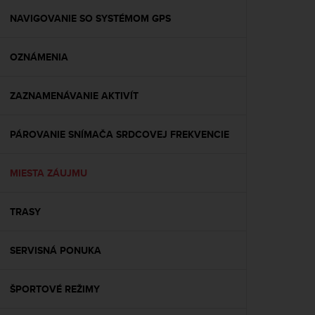
r
m
NAVIGOVANIE SO SYSTÉMOM GPS
a
n
OZNÁMENIA
c
e
w
ZAZNAMENÁVANIE AKTIVÍT
i
t
h
PÁROVANIE SNÍMAČA SRDCOVEJ FREKVENCIE
t
h
e
MIESTA ZÁUJMU
W
e
TRASY
b
C
o
SERVISNÁ PONUKA
n
t
e
ŠPORTOVÉ REŽIMY
n
t