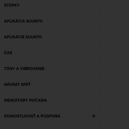
A
STOPKY
c
c
APLIKÁCIA SUUNTO
e
s
s
APLIKÁCIE SUUNTO
i
b
i
ČAS
l
i
t
TÓNY A VIBROVANIE
y
G
NÁVRAT SPÄŤ
u
i
d
INDIKÁTORY POČASIA
e
l
i
STAROSTLIVOSŤ A PODPORA
n
e