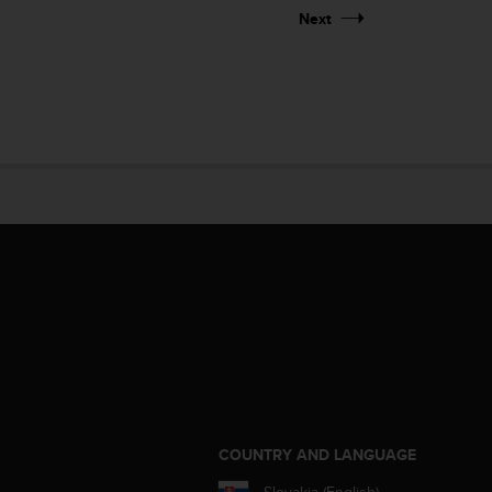
Next
S
COUNTRY AND LANGUAGE
Slovakia (English)