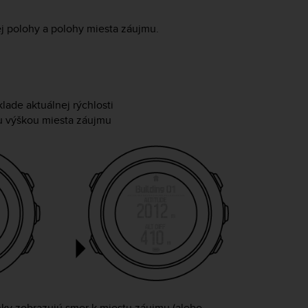
j polohy a polohy miesta záujmu.
lade aktuálnej rýchlosti
u výškou miesta záujmu
inky zobrazujú smer k miestu záujmu (alebo