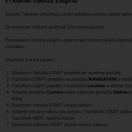
Pridanie miesta záujmu
Suunto Traverse
umožňujú uložiť aktuálnu polohu alebo defin
Do hodiniek môžete uložiť až 250 miest záujmu.
Pri pridávaní miesta záujmu vyberte typ miesta záujmu (ikon
zoznamu.
Uloženie miesta záujmu:
Stlačením tlačidla
START
prejdite do úvodnej ponuky.
Tlačidlom
START
prejdite na položku
NAVIGATION
a stlač
Tlačidlom
LIGHT
prejdite na položku
Location
a stlačte tla
Vyberte položku
Current
alebo výberom položky
Define
ma
dĺžky.
Stlačením tlačidla
START
uložte polohu.
Vyberte vhodný názov pre polohu. Tlačidlom
START
aleb
Tlačidlom
NEXT
vyberte názov.
Stlačením tlačidla
START
uložte miesto záujmu.