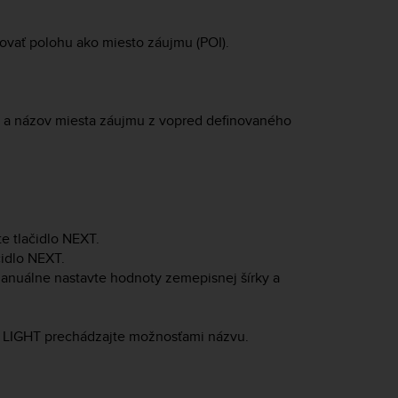
ovať polohu ako miesto záujmu (POI).
u) a názov miesta záujmu z vopred definovaného
te tlačidlo
NEXT
.
čidlo
NEXT
.
nuálne nastavte hodnoty zemepisnej šírky a
o
LIGHT
prechádzajte možnosťami názvu.