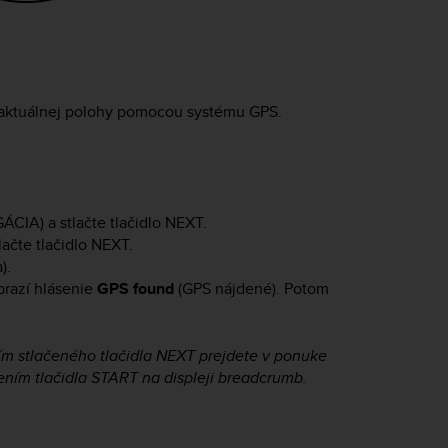
 aktuálnej polohy pomocou systému GPS.
CIA) a stlačte tlačidlo
NEXT
.
lačte tlačidlo
NEXT
.
).
brazí hlásenie
GPS found
(GPS nájdené). Potom
ím stlačeného tlačidla
NEXT
prejdete v ponuke
ením tlačidla
START
na displeji breadcrumb.