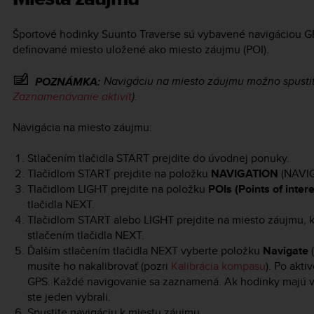
Športové hodinky
Suunto Traverse
sú vybavené navigáciou GP
definované miesto uložené ako miesto záujmu (POI).
Navigáciu na miesto záujmu možno spustiť
POZNÁMKA:
Zaznamenávanie aktivít
).
Navigácia na miesto záujmu:
Stlačením tlačidla
START
prejdite do úvodnej ponuky.
Tlačidlom
START
prejdite na položku
NAVIGATION
(NAVIGÁ
Tlačidlom
LIGHT
prejdite na položku
POIs (Points of intere
tlačidla
NEXT
.
Tlačidlom
START
alebo
LIGHT
prejdite na miesto záujmu, 
stlačením tlačidla
NEXT
.
Ďalším stlačením tlačidla
NEXT
vyberte položku
Navigate
(
musíte ho nakalibrovať (pozri
Kalibrácia kompasu
). Po akt
GPS. Každé navigovanie sa zaznamená. Ak hodinky majú vi
ste jeden vybrali.
Spustite navigáciu k miestu záujmu.