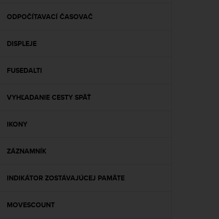
e
f
ODPOČÍTAVACÍ ČASOVAČ
o
r
DISPLEJE
t
h
i
FUSEDALTI
s
w
e
VYHĽADANIE CESTY SPÄŤ
b
s
i
IKONY
t
e
ZÁZNAMNÍK
i
n
c
INDIKÁTOR ZOSTÁVAJÚCEJ PAMÄTE
o
n
f
MOVESCOUNT
o