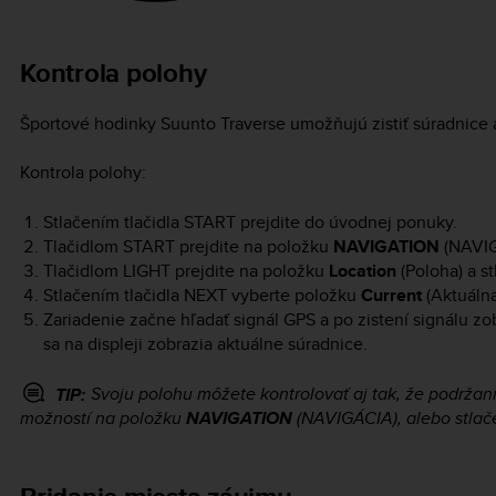
Kontrola polohy
Športové hodinky
Suunto Traverse
umožňujú zistiť súradnice
Kontrola polohy:
Stlačením tlačidla
START
prejdite do úvodnej ponuky.
Tlačidlom
START
prejdite na položku
NAVIGATION
(NAVIGÁ
Tlačidlom
LIGHT
prejdite na položku
Location
(Poloha) a st
Stlačením tlačidla
NEXT
vyberte položku
Current
(Aktuálna
Zariadenie začne hľadať signál GPS a po zistení signálu zo
sa na displeji zobrazia aktuálne súradnice.
Svoju polohu môžete kontrolovať aj tak, že podržan
TIP:
možností na položku
NAVIGATION
(NAVIGÁCIA), alebo stlač