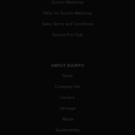
s
Suunto Webshop
u
e
FAQs for Suunto Webshop
s
Sales Terms and Conditions
a
c
Suunto Pro Club
c
e
s
s
i
ABOUT SUUNTO
n
g
News
i
n
Company info
f
o
Careers
r
Heritage
m
a
Media
t
i
Sustainability
o