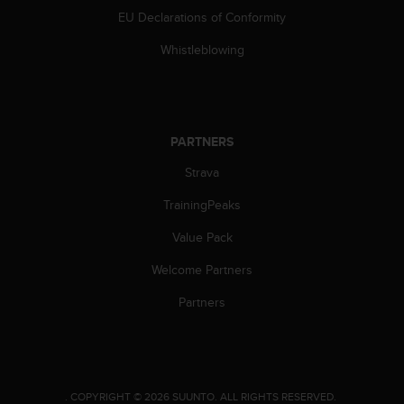
n
EU Declarations of Conformity
o
n
Whistleblowing
t
h
i
s
w
PARTNERS
e
Strava
b
s
TrainingPeaks
i
t
Value Pack
e
.
Welcome Partners
Partners
.
COPYRIGHT © 2026 SUUNTO.
ALL RIGHTS RESERVED.