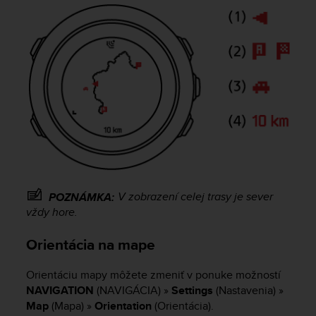
c
o
m
p
l
i
a
n
c
e
w
i
t
h
V zobrazení celej trasy je sever
POZNÁMKA:
o
vždy hore.
t
h
e
Orientácia na mape
r
a
Orientáciu mapy môžete zmeniť v ponuke možností
c
NAVIGATION
(NAVIGÁCIA) »
Settings
(Nastavenia) »
c
Map
(Mapa) »
Orientation
(Orientácia).
e