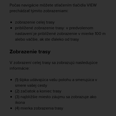
s
Počas navigácie môžete stlačením tlačidla
VIEW
(
prechádzať týmito zobrazeniami:
W
C
zobrazenie celej trasy
A
priblížené zobrazenie trasy: v predvolenom
G
nastavení je priblížené zobrazenie v mierke 100 m
)
2
alebo väčšie, ak ste ďaleko od trasy
.
0
Zobrazenie trasy
a
n
V zobrazení celej trasy sa zobrazujú nasledujúce
d
informácie:
a
c
(1) šípka udávajúca vašu polohu a smerujúca v
h
smere vašej cesty
i
e
(2) začiatok a koniec trasy
v
(3) najbližšie miesto záujmu sa zobrazuje ako
i
ikona
n
(4) mierka zobrazenia trasy
g