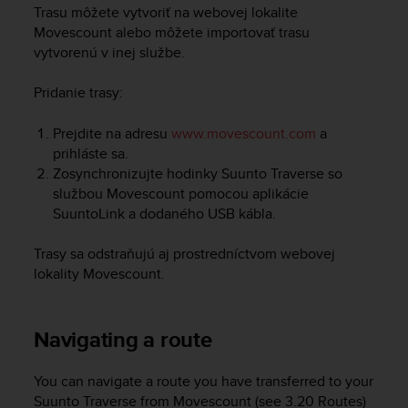
i
Trasu môžete vytvoriť na webovej lokalite
e
Movescount alebo môžete importovať trasu
v
vytvorenú v inej službe.
i
n
Pridanie trasy:
g
L
e
Prejdite na adresu
www.movescount.com
a
v
prihláste sa.
e
Zosynchronizujte hodinky
Suunto Traverse
so
l
službou Movescount pomocou aplikácie
A
SuuntoLink a dodaného USB kábla.
A
c
Trasy sa odstraňujú aj prostredníctvom webovej
o
lokality Movescount.
n
f
o
r
Navigating a route
m
a
You can navigate a route you have transferred to your
n
Suunto Traverse
from Movescount (see 3.20 Routes)
c