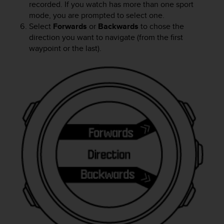
r
recorded. If you watch has more than one sport
m
mode, you are prompted to select one.
a
Select
Forwards
or
Backwards
to chose the
n
direction you want to navigate (from the first
c
waypoint or the last).
e
w
i
t
h
t
h
e
W
e
b
C
o
n
t
e
n
t