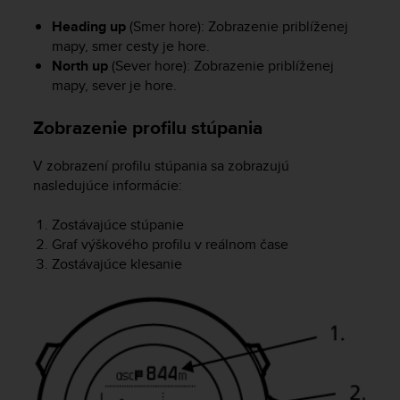
s
Heading up
(Smer hore): Zobrazenie priblíženej
s
mapy, smer cesty je hore.
i
North up
(Sever hore): Zobrazenie priblíženej
b
i
mapy, sever je hore.
l
i
Zobrazenie profilu stúpania
t
y
V zobrazení profilu stúpania sa zobrazujú
s
nasledujúce informácie:
t
a
Zostávajúce stúpanie
n
Graf výškového profilu v reálnom čase
d
a
Zostávajúce klesanie
r
d
s
.
P
l
e