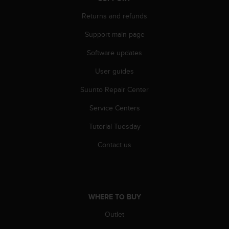
l
l
Returns and refunds
f
Support main page
r
e
Software updates
e
)
User guides
,
i
Suunto Repair Center
f
y
Service Centers
o
Tutorial Tuesday
u
h
Contact us
a
v
e
a
n
WHERE TO BUY
y
i
Outlet
s