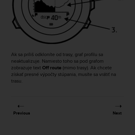
a
s
e
c
o
n
t
a
c
Ak sa príliš odkloníte od trasy, graf profilu sa
t
neaktualizuje. Namiesto toho sa pod grafom
C
zobrazuje text
Off route
(mimo trasy). Ak chcete
u
s
získať presné výpočty stúpania, musíte sa vrátiť na
t
trasu.
o
m
e
r
S
Previous
Next
e
r
v
i