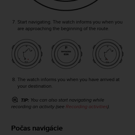
A
c
c
Start navigating. The watch informs you when you
e
are approaching the beginning of the route.
s
s
i
b
i
l
i
t
y
The watch informs you when you have arrived at
G
your destination.
u
i
You can also start navigating while
TIP:
d
recording an activity (see
Recording activities
).
e
l
i
Počas navigácie
n
e