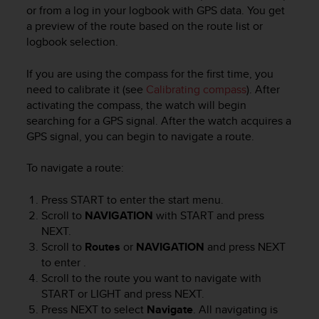
e
or from a log in your logbook with GPS data. You get
f
a preview of the route based on the route list or
o
logbook selection.
r
t
If you are using the compass for the first time, you
h
need to calibrate it (see
Calibrating compass
). After
i
activating the compass, the watch will begin
s
searching for a GPS signal. After the watch acquires a
w
GPS signal, you can begin to navigate a route.
e
b
s
To navigate a route:
i
t
Press
START
to enter the start menu.
e
Scroll to
NAVIGATION
with
START
and press
i
NEXT
.
n
Scroll to
Routes
or
NAVIGATION
and press
NEXT
c
to enter .
o
Scroll to the route you want to navigate with
n
START
or
LIGHT
and press
NEXT
.
f
Press
NEXT
to select
Navigate
. All navigating is
o