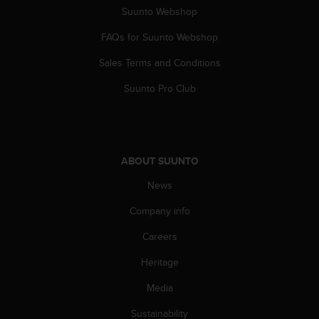
s
Suunto Webshop
(
W
FAQs for Suunto Webshop
C
Sales Terms and Conditions
A
G
Suunto Pro Club
)
2
.
0
a
ABOUT SUUNTO
n
d
News
a
c
Company info
h
i
Careers
e
Heritage
v
i
Media
n
g
Sustainability