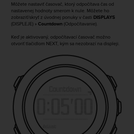
i
Môžete nastaviť časovač, ktorý odpočítava čas od
e
nastavenej hodnoty smerom k nule. Môžete ho
v
zobraziť/skryť z úvodnej ponuky v časti
DISPLAYS
i
(DISPLEJE) »
Countdown
(Odpočítavanie).
n
g
L
Keď je aktivovaný, odpočítavací časovač možno
e
otvoriť tlačidlom
NEXT
, kým sa nezobrazí na displeji.
v
e
l
A
A
c
o
n
f
o
r
m
a
n
c