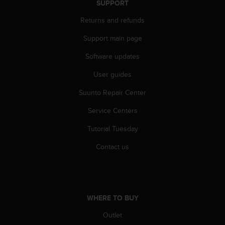
SUPPORT
A
c
Returns and refunds
c
Support main page
e
s
Software updates
s
i
User guides
b
i
Suunto Repair Center
l
i
Service Centers
t
Tutorial Tuesday
y
G
Contact us
u
i
d
e
l
WHERE TO BUY
i
n
Outlet
e