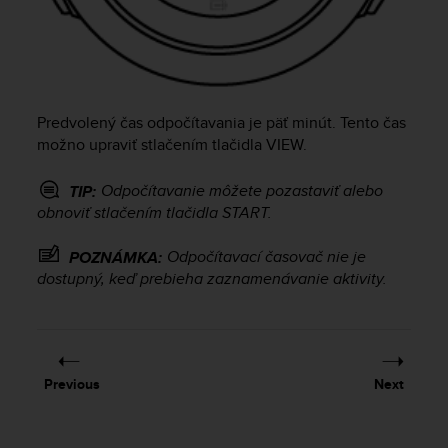
e
f
o
r
t
h
Predvolený čas odpočítavania je päť minút. Tento čas
i
možno upraviť stlačením tlačidla
VIEW
.
s
w
Odpočítavanie môžete pozastaviť alebo
TIP:
e
obnoviť stlačením tlačidla
START
.
b
s
i
Odpočítavací časovač nie je
POZNÁMKA:
t
dostupný, keď prebieha zaznamenávanie aktivity.
e
i
n
c
o
Previous
Next
n
f
o