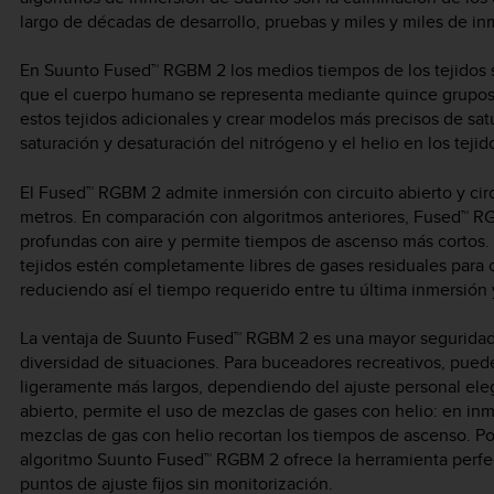
largo de décadas de desarrollo, pruebas y miles y miles de in
En Suunto Fused™ RGBM 2 los medios tiempos de los tejidos s
que el cuerpo humano se representa mediante quince grupos d
estos tejidos adicionales y crear modelos más precisos de sat
saturación y desaturación del nitrógeno y el helio en los teji
El Fused™ RGBM 2 admite inmersión con circuito abierto y cir
metros. En comparación con algoritmos anteriores, Fused™ 
profundas con aire y permite tiempos de ascenso más cortos. 
tejidos estén completamente libres de gases residuales para c
reduciendo así el tiempo requerido entre tu última inmersión 
La ventaja de Suunto Fused™ RGBM 2 es una mayor seguridad, 
diversidad de situaciones. Para buceadores recreativos, pue
ligeramente más largos, dependiendo del ajuste personal eleg
abierto, permite el uso de mezclas de gases con helio: en inm
mezclas de gas con helio recortan los tiempos de ascenso. Po
algoritmo Suunto Fused™ RGBM 2 ofrece la herramienta perfe
puntos de ajuste fijos sin monitorización.