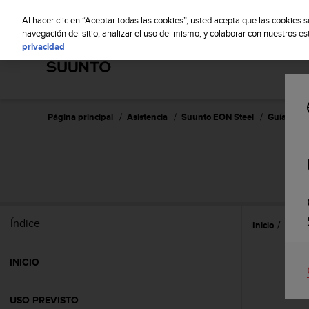
S
S
u
Al hacer clic en “Aceptar todas las cookies”, usted acepta que las cookies 
u
navegación del sitio, analizar el uso del mismo, y colaborar con nuestros e
privacidad
n
t
o
m
a
n
Página principal
Asistencia
Suunto EON Steel
Guía del u
t
i
e
n
e
s
u
Índice
Inicio
Caract
c
o
m
INICIO
p
r
o
USO PREVISTO