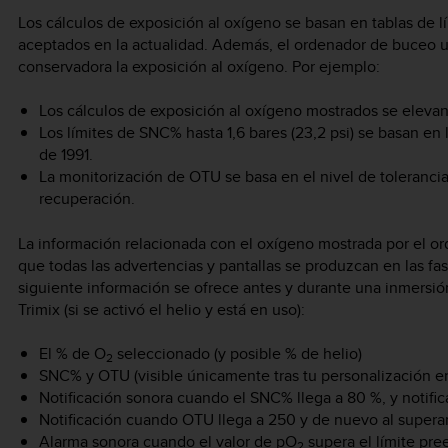
Los cálculos de exposición al oxígeno se basan en tablas de l
aceptados en la actualidad. Además, el ordenador de buceo ut
conservadora la exposición al oxígeno. Por ejemplo:
Los cálculos de exposición al oxígeno mostrados se elevan 
Los límites de SNC% hasta 1,6 bares (23,2 psi) se basan en
de 1991.
La monitorización de OTU se basa en el nivel de tolerancia 
recuperación.
La información relacionada con el oxígeno mostrada por el o
que todas las advertencias y pantallas se produzcan en las fas
siguiente información se ofrece antes y durante una inmersión
Trimix (si se activó el helio y está en uso):
El % de O
seleccionado (y posible % de helio)
2
SNC% y OTU (visible únicamente tras tu personalización e
Notificación sonora cuando el SNC% llega a 80 %, y notifica
Notificación cuando OTU llega a 250 y de nuevo al superar
Alarma sonora cuando el valor de pO
supera el límite pre
2