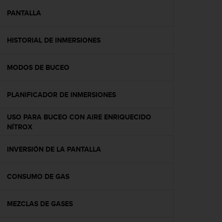
i
o
PANTALLA
w
e
HISTORIAL DE INMERSIONES
b
d
e
MODOS DE BUCEO
a
c
u
PLANIFICADOR DE INMERSIONES
e
r
USO PARA BUCEO CON AIRE ENRIQUECIDO
d
NÍTROX
o
c
INVERSIÓN DE LA PANTALLA
o
n
l
CONSUMO DE GAS
a
s
P
MEZCLAS DE GASES
a
u