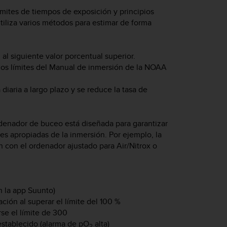
ímites de tiempos de exposición y principios
iliza varios métodos para estimar de forma
al siguiente valor porcentual superior.
 los límites del Manual de inmersión de la NOAA
diaria a largo plazo y se reduce la tasa de
rdenador de buceo está diseñada para garantizar
es apropiadas de la inmersión. Por ejemplo, la
 con el ordenador ajustado para Air/Nitrox o
n la app Suunto)
ción al superar el límite del 100 %
se el límite de 300
establecido (alarma de pO
alta)
2