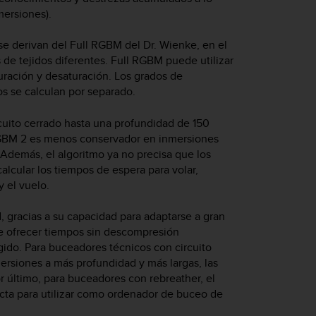
mersiones).
e derivan del Full RGBM del Dr. Wienke, en el
e tejidos diferentes. Full RGBM puede utilizar
uración y desaturación. Los grados de
dos se calculan por separado.
cuito cerrado hasta una profundidad de 150
RGBM 2 es menos conservador en inmersiones
Además, el algoritmo ya no precisa que los
alcular los tiempos de espera para volar,
y el vuelo.
gracias a su capacidad para adaptarse a gran
de ofrecer tiempos sin descompresión
ido. Para buceadores técnicos con circuito
ersiones a más profundidad y más largas, las
r último, para buceadores con rebreather, el
cta para utilizar como ordenador de buceo de