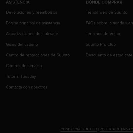
ASISTENCIA
DÓNDE COMPRAR
s
,
Devoluciones y reembolsos
Tienda web de Suunto
W
C
Página principal de asistencia
FAQs sobre la tienda we
A
Actualizaciones del software
Términos de Venta
G
)
Guías del usuario
Suunto Pro Club
2
.
Centro de reparaciones de Suunto
Descuento de estudiante
0
y
Centros de servicio
o
t
Tutorial Tuesday
r
Contacta con nosotros
a
s
n
o
r
m
a
s
CONDICIONES DE USO
|
POLÍTICA DE PRIVA