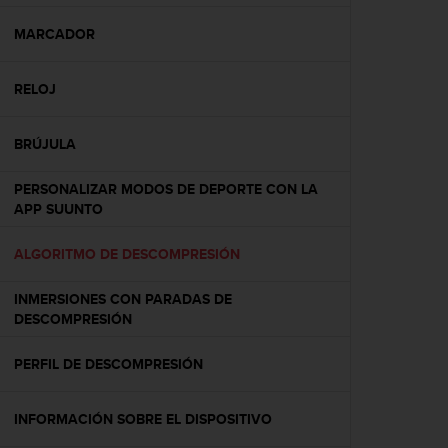
c
o
MARCADOR
n
f
RELOJ
o
r
m
BRÚJULA
i
d
PERSONALIZAR MODOS DE DEPORTE CON LA
a
APP SUUNTO
d
A
A
ALGORITMO DE DESCOMPRESIÓN
e
n
INMERSIONES CON PARADAS DE
e
DESCOMPRESIÓN
s
t
PERFIL DE DESCOMPRESIÓN
e
s
i
INFORMACIÓN SOBRE EL DISPOSITIVO
t