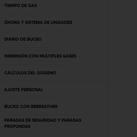
t
TIEMPO DE GAS
a
s
IDIOMA Y SISTEMA DE UNIDADES
d
e
a
DIARIO DE BUCEO
c
c
e
INMERSIÓN CON MÚLTIPLES GASES
s
i
b
CÁLCULOS DEL OXÍGENO
i
l
AJUSTE PERSONAL
i
d
a
BUCEO CON REBREATHER
d
p
PARADAS DE SEGURIDAD Y PARADAS
a
PROFUNDAS
r
a