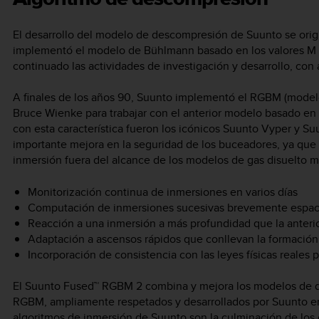
El desarrollo del modelo de descompresión de Suunto se ori
implementó el modelo de Bühlmann basado en los valores M
continuado las actividades de investigación y desarrollo, con
A finales de los años 90, Suunto implementó el RGBM (modelo
Bruce Wienke para trabajar con el anterior modelo basado en 
con esta característica fueron los icónicos Suunto Vyper y Su
importante mejora en la seguridad de los buceadores, ya que
inmersión fuera del alcance de los modelos de gas disuelto m
Monitorización continua de inmersiones en varios días
Computación de inmersiones sucesivas brevemente espac
Reacción a una inmersión a más profundidad que la anteri
Adaptación a ascensos rápidos que conllevan la formación 
Incorporación de consistencia con las leyes físicas reales 
El Suunto Fused™ RGBM 2 combina y mejora los modelos de
RGBM, ampliamente respetados y desarrollados por Suunto en
algoritmos de inmersión de Suunto son la culminación de los