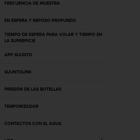
c
FRECUENCIA DE MUESTRA
o
n
EN ESPERA Y REPOSO PROFUNDO
t
e
n
TIEMPO DE ESPERA PARA VOLAR Y TIEMPO EN
i
LA SUPERFICIE
d
o
APP SUUNTO
w
e
b
SUUNTOLINK
(
W
PRESIÓN DE LAS BOTELLAS
e
b
C
TEMPORIZADOR
o
n
t
CONTACTOS CON EL AGUA
e
n