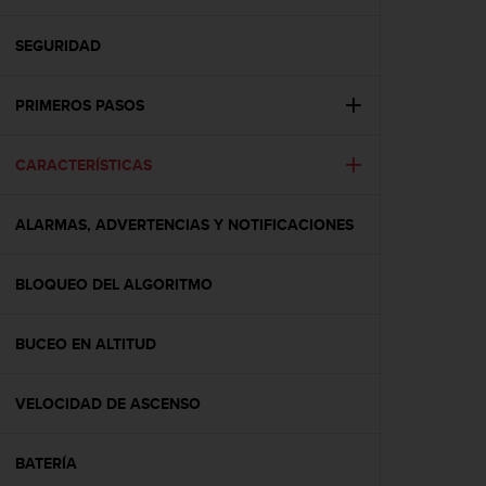
m
i
s
SEGURIDAD
o
d
PRIMEROS PASOS
e
a
l
CARACTERÍSTICAS
c
a
n
ALARMAS, ADVERTENCIAS Y NOTIFICACIONES
z
a
r
BLOQUEO DEL ALGORITMO
e
l
BUCEO EN ALTITUD
n
i
v
VELOCIDAD DE ASCENSO
e
l
d
BATERÍA
e