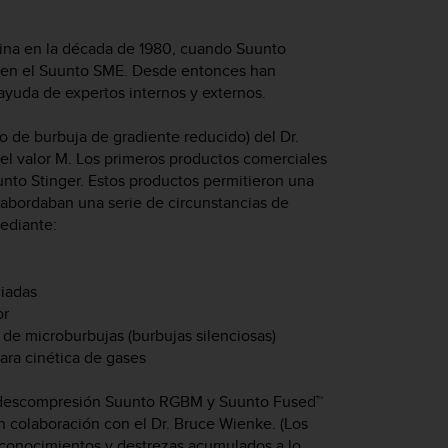
gina en la década de 1980, cuando Suunto
 en el Suunto SME. Desde entonces han
 ayuda de expertos internos y externos.
 de burbuja de gradiente reducido) del Dr.
el valor M. Los primeros productos comerciales
unto Stinger. Estos productos permitieron una
 abordaban una serie de circunstancias de
ediante:
iadas
or
de microburbujas (burbujas silenciosas)
para cinética de gases
 descompresión Suunto RGBM y Suunto Fused™
 colaboración con el Dr. Bruce Wienke. (Los
 conocimientos y destrezas acumulados a lo