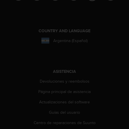
i
o
w
e
b
d
COUNTRY AND LANGUAGE
e
Argentina (Español)
a
c
u
e
r
d
ASISTENCIA
o
Devoluciones y reembolsos
c
o
Página principal de asistencia
n
l
Actualizaciones del software
a
s
Guías del usuario
P
a
Centro de reparaciones de Suunto
u