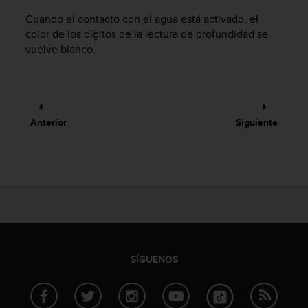
c
Cuando el contacto con el agua está activado, el
o
color de los dígitos de la lectura de profundidad se
n
vuelve blanco.
f
o
r
m
i
d
Anterior
Siguiente
a
d
A
A
e
n
e
s
t
e
SÍGUENOS
s
i
t