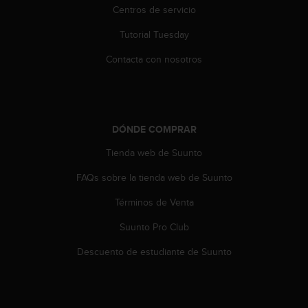
Centros de servicio
t
a
Tutorial Tuesday
s
d
Contacta con nosotros
e
a
c
c
e
DÓNDE COMPRAR
s
i
Tienda web de Suunto
b
i
FAQs sobre la tienda web de Suunto
l
Términos de Venta
i
d
Suunto Pro Club
a
d
Descuento de estudiante de Suunto
p
a
r
a