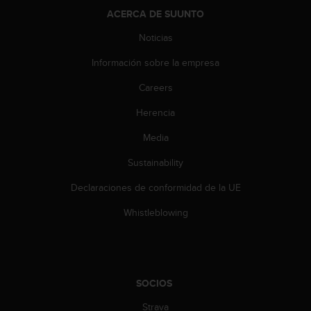
c
ACERCA DE SUUNTO
o
n
Noticias
t
e
Información sobre la empresa
n
Careers
i
d
Herencia
o
w
Media
e
b
Sustainability
(
W
Declaraciones de conformidad de la UE
e
Whistleblowing
b
C
o
n
t
SOCIOS
e
n
Strava