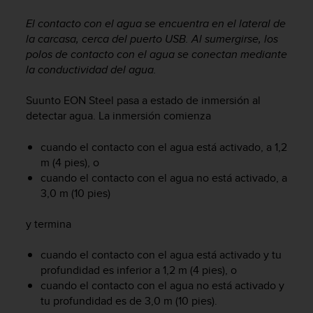
m
i
El contacto con el agua se encuentra en el lateral de
s
la carcasa, cerca del puerto USB. Al sumergirse, los
o
polos de contacto con el agua se conectan mediante
d
la conductividad del agua.
e
a
l
Suunto EON Steel
pasa a estado de inmersión al
c
detectar agua. La inmersión comienza
a
n
cuando el contacto con el agua está activado, a 1,2
z
m (4 pies), o
a
cuando el contacto con el agua no está activado, a
r
3,0 m (10 pies)
e
l
y termina
n
i
v
cuando el contacto con el agua está activado y tu
e
profundidad es inferior a 1,2 m (4 pies), o
l
cuando el contacto con el agua no está activado y
d
tu profundidad es de 3,0 m (10 pies).
e