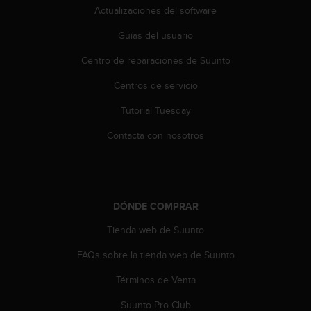
Actualizaciones del software
t
a
Guías del usuario
s
d
Centro de reparaciones de Suunto
e
a
Centros de servicio
c
c
Tutorial Tuesday
e
Contacta con nosotros
s
i
b
i
l
DÓNDE COMPRAR
i
d
Tienda web de Suunto
a
d
FAQs sobre la tienda web de Suunto
p
a
Términos de Venta
r
a
Suunto Pro Club