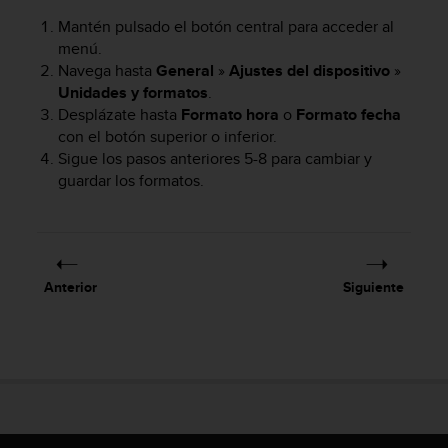
c
Mantén pulsado el botón central para acceder al
o
menú.
n
Navega hasta
General
»
Ajustes del dispositivo
»
f
Unidades y formatos
.
o
r
Desplázate hasta
Formato hora
o
Formato fecha
m
con el botón superior o inferior.
i
Sigue los pasos anteriores 5-8 para cambiar y
d
guardar los formatos.
a
d
A
A
e
Anterior
Siguiente
n
e
s
t
e
s
i
t