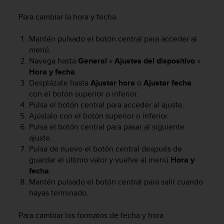
m
i
Para cambiar la hora y fecha
s
o
Mantén pulsado el botón central para acceder al
d
menú.
e
Navega hasta
General
»
Ajustes del dispositivo
»
a
l
Hora y fecha
.
c
Desplázate hasta
Ajustar hora
o
Ajustar fecha
a
con el botón superior o inferior.
n
Pulsa el botón central para acceder al ajuste.
z
Ajústalo con el botón superior o inferior.
a
Pulsa el botón central para pasar al siguiente
r
ajuste.
e
Pulsa de nuevo el botón central después de
l
guardar el último valor y vuelve al menú
Hora y
n
fecha
.
i
v
Mantén pulsado el botón central para salir cuando
e
hayas terminado.
l
d
Para cambiar los formatos de fecha y hora
e