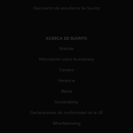
c
Descuento de estudiante de Suunto
o
n
t
e
n
ACERCA DE SUUNTO
i
d
Noticias
o
w
Información sobre la empresa
e
b
Careers
(
W
Herencia
e
Media
b
C
Sustainability
o
n
Declaraciones de conformidad de la UE
t
e
Whistleblowing
n