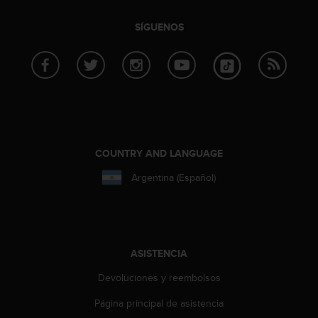
i
o
SÍGUENOS
w
e
b
d
e
a
c
u
e
COUNTRY AND LANGUAGE
r
d
Argentina (Español)
o
c
o
n
l
ASISTENCIA
a
s
Devoluciones y reembolsos
P
a
Página principal de asistencia
u