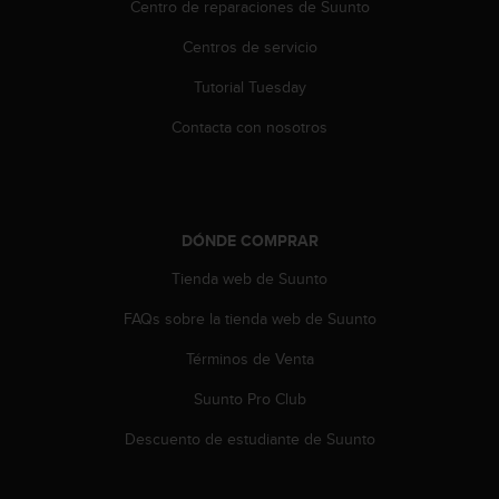
d
Centro de reparaciones de Suunto
e
Centros de servicio
a
c
Tutorial Tuesday
c
e
Contacta con nosotros
s
i
b
i
l
DÓNDE COMPRAR
i
d
Tienda web de Suunto
a
d
FAQs sobre la tienda web de Suunto
.
Términos de Venta
P
o
Suunto Pro Club
n
t
Descuento de estudiante de Suunto
e
e
n