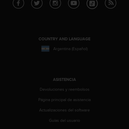
s
,
W
C
A
G
)
COUNTRY AND LANGUAGE
2
Argentina (Español)
.
0
y
o
t
r
ASISTENCIA
a
Devoluciones y reembolsos
s
n
Página principal de asistencia
o
r
Actualizaciones del software
m
a
Guías del usuario
s