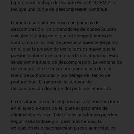
hipótesis de trabajo del Suunto Fused™ RGBM 2 se
c
incluye una curva de descompresión continua.
o
n
f
Durante cualquier ascenso con paradas de
o
descompresión, los ordenadores de buceo Suunto
r
calculan el punto en el que el compartimento de
m
control cruza la línea de presión ambiente (el punto
i
en el que la presión de los tejidos es mayor que la
d
presión ambiente) y comienza la desaturación. Esto
a
se denomina suelo de descompresión. La ventana de
d
descompresión se encuentra por encima de este
A
suelo de profundidad y por debajo del techo de
A
profundidad. El rango de la ventana de
e
n
descompresión depende del perfil de inmersión.
e
s
La desaturación en los tejidos más rápidos será lenta
t
en el suelo o cerca de él, pues el gradiente de
e
eliminación es leve. Los tejidos más lentos pueden
s
seguir saturándose y, si pasa más tiempo, la
i
obligación de descompresión puede aumentar, en
t