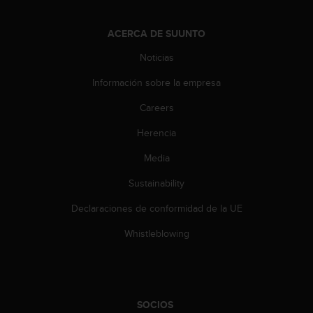
c
o
ACERCA DE SUUNTO
n
t
Noticias
a
c
Información sobre la empresa
t
Careers
o
c
Herencia
o
n
Media
e
l
Sustainability
d
e
Declaraciones de conformidad de la UE
p
Whistleblowing
a
r
t
a
m
SOCIOS
e