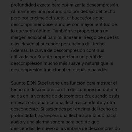
profundidad exacta para optimizar la descompresión.
t
a
Al mantener una profundidad por debajo del techo
s
pero por encima del suelo, el buceador sigue
d
descomprimiéndose, aunque con mayor lentitud de
e
lo que sería óptimo. También se proporciona un
a
margen adicional para minimizar el riesgo de que las
c
olas eleven al buceador por encima del techo.
c
Además, la curva de descompresión continua
e
utilizada por Suunto proporciona un perfil de
s
descompresión mucho más suave y natural que la
i
descompresión tradicional en etapas o paradas.
b
i
l
Suunto EON Steel
tiene una función para mostrar el
i
techo de descompresión. La descompresión óptima
d
se da en la ventana de descompresión; cuando estás
a
en esa zona, aparece una flecha ascendente y otra
d
descendente. Si asciendes por encima del techo de
p
profundidad, aparecerá una flecha apuntando hacia
a
abajo y una alarma sonora para pedirte que
r
desciendas de nuevo a la ventana de descompresión.
a