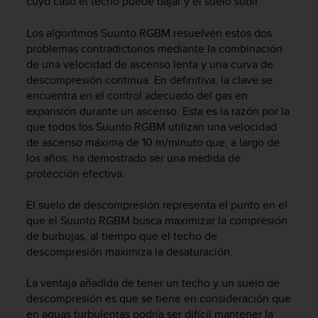
cuyo caso el techo puede bajar y el suelo subir.
i
o
Los algoritmos Suunto RGBM resuelven estos dos
w
e
problemas contradictorios mediante la combinación
b
de una velocidad de ascenso lenta y una curva de
d
descompresión continua. En definitiva, la clave se
e
encuentra en el control adecuado del gas en
a
expansión durante un ascenso. Esta es la razón por la
c
que todos los Suunto RGBM utilizan una velocidad
u
de ascenso máxima de 10 m/minuto que, a largo de
e
los años, ha demostrado ser una medida de
r
protección efectiva.
d
o
c
El suelo de descompresión representa el punto en el
o
que el Suunto RGBM busca maximizar la compresión
n
de burbujas, al tiempo que el techo de
l
descompresión maximiza la desaturación.
a
s
La ventaja añadida de tener un techo y un suelo de
P
descompresión es que se tiene en consideración que
a
en aguas turbulentas podría ser difícil mantener la
u