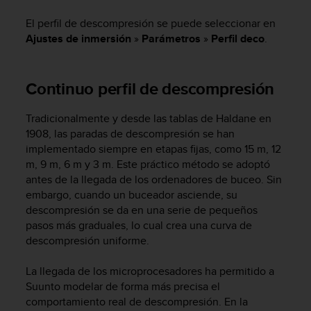
m
i
El perfil de descompresión se puede seleccionar en
s
Ajustes de inmersión
»
Parámetros
»
Perfil deco
.
o
d
e
Continuo perfil de descompresión
a
l
c
Tradicionalmente y desde las tablas de Haldane en
a
1908, las paradas de descompresión se han
n
implementado siempre en etapas fijas, como 15 m, 12
z
m, 9 m, 6 m y 3 m. Este práctico método se adoptó
a
antes de la llegada de los ordenadores de buceo. Sin
r
embargo, cuando un buceador asciende, su
e
l
descompresión se da en una serie de pequeños
n
pasos más graduales, lo cual crea una curva de
i
descompresión uniforme.
v
e
La llegada de los microprocesadores ha permitido a
l
Suunto modelar de forma más precisa el
d
comportamiento real de descompresión. En la
e