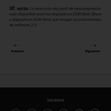
t
A
La selección del perfil de descompresión
NOTA:
c
está disponible para los dispositivos EON Steel Black
c
y dispositivos EON Steel que tengan actualizaciones
e
de software 2.5.
s
s
i
b
i
l
Anterior
Siguiente
i
t
y
G
u
i
d
e
l
i
SÍGUENOS
n
e