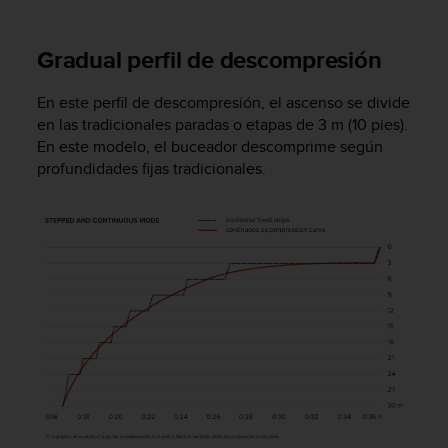
c
o
n
Gradual perfil de descompresión
t
e
En este perfil de descompresión, el ascenso se divide
n
en las tradicionales paradas o etapas de 3 m (10 pies).
i
En este modelo, el buceador descomprime según
d
profundidades fijas tradicionales.
o
w
e
b
(
W
e
b
C
o
n
t
e
n