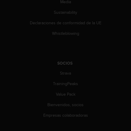
Media
c
o
Sustainability
n
t
Declaraciones de conformidad de la UE
e
n
Whistleblowing
i
d
o
w
e
SOCIOS
b
(
Strava
W
TrainingPeaks
e
b
Value Pack
C
o
Bienvenidos, socios
n
t
Empresas colaboradoras
e
n