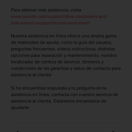
m
i
Para obtener más asistencia, visita
s
www.suunto.com/support/dive-computers-and-
o
instruments-support/suunto-eon-steel/
.
d
e
Nuestra asistencia en línea ofrece una amplia gama
a
l
de materiales de ayuda, como la guía del usuario,
c
preguntas frecuentes, vídeos instructivos, distintas
a
opciones para reparación y mantenimiento, nuestro
n
localizador de centros de servicio, términos y
z
condiciones de las garantías y datos de contacto para
a
asistencia al cliente.
r
e
Si no encuentras respuesta a tu pregunta en la
l
asistencia en línea, contacta con nuestro servicio de
n
asistencia al cliente. Estaremos encantados de
i
v
ayudarte.
e
l
d
e