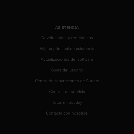
i
o
w
e
b
ASISTENCIA
d
e
Devoluciones y reembolsos
a
Página principal de asistencia
c
u
Actualizaciones del software
e
r
Guías del usuario
d
o
Centro de reparaciones de Suunto
c
o
Centros de servicio
n
Tutorial Tuesday
l
a
Contacta con nosotros
s
P
a
u