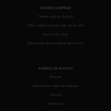
t
DÓNDE COMPRAR
a
s
Tienda web de Suunto
d
e
FAQs sobre la tienda web de Suunto
a
c
Suunto Pro Club
c
Descuento de estudiante de Suunto
e
s
i
b
i
ACERCA DE SUUNTO
l
i
Noticias
d
a
Información sobre la empresa
d
p
Careers
a
r
Herencia
a