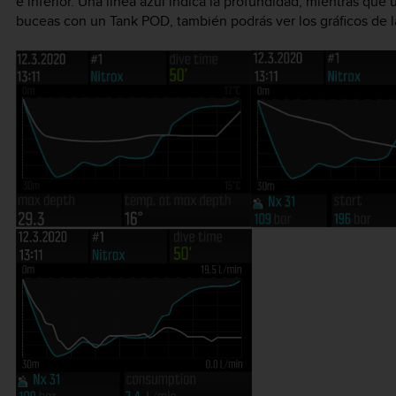
e inferior. Una línea azul indica la profundidad, mientras que 
buceas con un Tank POD, también podrás ver los gráficos de la