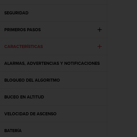
m
i
s
SEGURIDAD
o
d
PRIMEROS PASOS
e
a
l
CARACTERÍSTICAS
c
a
n
ALARMAS, ADVERTENCIAS Y NOTIFICACIONES
z
a
r
BLOQUEO DEL ALGORITMO
e
l
BUCEO EN ALTITUD
n
i
v
VELOCIDAD DE ASCENSO
e
l
d
BATERÍA
e