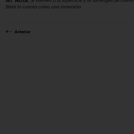
Si vuelves a la superficie y te sumerges de nuev
NOTA:
Steel
lo cuenta como una inmersión.
Anterior