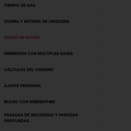
t
TIEMPO DE GAS
a
s
IDIOMA Y SISTEMA DE UNIDADES
d
e
a
DIARIO DE BUCEO
c
c
e
INMERSIÓN CON MÚLTIPLES GASES
s
i
b
CÁLCULOS DEL OXÍGENO
i
l
AJUSTE PERSONAL
i
d
a
BUCEO CON REBREATHER
d
p
PARADAS DE SEGURIDAD Y PARADAS
a
PROFUNDAS
r
a