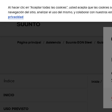
S
S
u
Al hacer clic en “Aceptar todas las cookies”, usted acepta que las cookies 
u
navegación del sitio, analizar el uso del mismo, y colaborar con nuestros e
privacidad
n
t
o
m
a
n
Página principal
Asistencia
Suunto EON Steel
Guía del u
t
i
e
n
e
s
u
Índice
Inicio
Caract
c
o
m
INICIO
p
r
o
USO PREVISTO