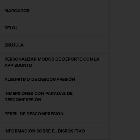
c
o
MARCADOR
n
f
RELOJ
o
r
m
BRÚJULA
i
d
PERSONALIZAR MODOS DE DEPORTE CON LA
a
APP SUUNTO
d
A
A
ALGORITMO DE DESCOMPRESIÓN
e
n
INMERSIONES CON PARADAS DE
e
DESCOMPRESIÓN
s
t
PERFIL DE DESCOMPRESIÓN
e
s
i
INFORMACIÓN SOBRE EL DISPOSITIVO
t