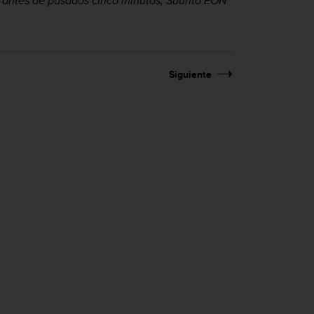
o antes de pasados cinco minutos,
Suunto EON
Siguiente