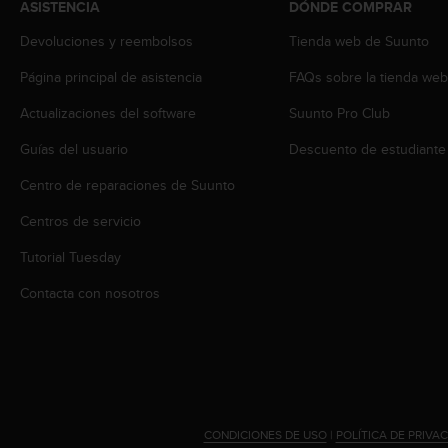
ASISTENCIA
DÓNDE COMPRAR
s
,
Devoluciones y reembolsos
Tienda web de Suunto
W
C
Página principal de asistencia
FAQs sobre la tienda we
A
Actualizaciones del software
Suunto Pro Club
G
)
Guías del usuario
Descuento de estudiante
2
.
Centro de reparaciones de Suunto
0
y
Centros de servicio
o
t
Tutorial Tuesday
r
Contacta con nosotros
a
s
n
o
r
m
a
s
CONDICIONES DE USO
|
POLÍTICA DE PRIVA