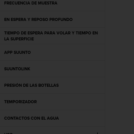
c
FRECUENCIA DE MUESTRA
o
n
EN ESPERA Y REPOSO PROFUNDO
t
e
n
TIEMPO DE ESPERA PARA VOLAR Y TIEMPO EN
i
LA SUPERFICIE
d
o
APP SUUNTO
w
e
b
SUUNTOLINK
(
W
PRESIÓN DE LAS BOTELLAS
e
b
C
TEMPORIZADOR
o
n
t
CONTACTOS CON EL AGUA
e
n