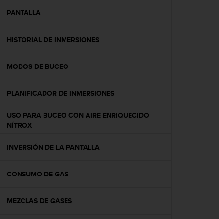
i
o
PANTALLA
w
e
HISTORIAL DE INMERSIONES
b
d
e
MODOS DE BUCEO
a
c
u
PLANIFICADOR DE INMERSIONES
e
r
USO PARA BUCEO CON AIRE ENRIQUECIDO
d
NÍTROX
o
c
INVERSIÓN DE LA PANTALLA
o
n
l
CONSUMO DE GAS
a
s
P
MEZCLAS DE GASES
a
u