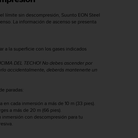
l límite sin descompresión,
Suunto EON Steel
censo. La información de ascenso se presenta
r a la superficie con los gases indicados
IMA DEL TECHO! No debes ascender por
erlo accidentalmente, deberás mantenerte un
de paradas:
 en cada inmersión a más de 10 m (33 pies).
ges a más de 20 m (66 pies).
tu inmersión con descompresión para tu
esiva.