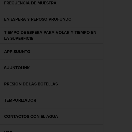
c
FRECUENCIA DE MUESTRA
o
n
EN ESPERA Y REPOSO PROFUNDO
t
e
n
TIEMPO DE ESPERA PARA VOLAR Y TIEMPO EN
i
LA SUPERFICIE
d
o
APP SUUNTO
w
e
b
SUUNTOLINK
(
W
PRESIÓN DE LAS BOTELLAS
e
b
C
TEMPORIZADOR
o
n
t
CONTACTOS CON EL AGUA
e
n