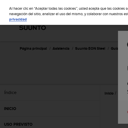
S
S
u
Al hacer clic en “Aceptar todas las cookies”, usted acepta que las cookies 
u
navegación del sitio, analizar el uso del mismo, y colaborar con nuestros e
privacidad
n
t
o
m
a
n
Página principal
Asistencia
Suunto EON Steel
Guía del u
t
i
e
n
e
s
u
Índice
Inicio
Caract
c
o
m
INICIO
p
r
o
USO PREVISTO