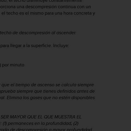
nuo, el techo disminuye constantemente
roporciona una descompresión continua con un
el techo es el mismo para una hora concreta y
techo de descompresión al ascender.
ra llegar a la superficie. Incluye:
) por minuto
a que el tiempo de ascenso se calcula siempre
prueba siempre que tienes definidos antes de
ual. Elimina los gases que no estén disponibles
 SER MAYOR QUE EL QUE MUESTRA EL
1) permaneces en la profundidad, (2)
parada de descompresión a mayor profundidad