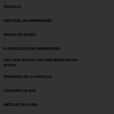
i
o
PANTALLA
w
e
HISTORIAL DE INMERSIONES
b
d
e
MODOS DE BUCEO
a
c
u
PLANIFICADOR DE INMERSIONES
e
r
USO PARA BUCEO CON AIRE ENRIQUECIDO
d
NÍTROX
o
c
INVERSIÓN DE LA PANTALLA
o
n
l
CONSUMO DE GAS
a
s
P
MEZCLAS DE GASES
a
u