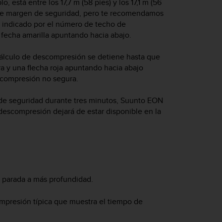
 está entre los 17,7 m (58 pies) y los 17,1 m (56
a de margen de seguridad, pero te recomendamos
e indicado por el número de techo de
 fecha amarilla apuntando hacia abajo.
cálculo de descompresión se detiene hasta que
ra y una flecha roja apuntando hacia abajo
scompresión no segura.
de seguridad durante tres minutos,
Suunto EON
 descompresión dejará de estar disponible en la
 parada a más profundidad.
mpresión típica que muestra el tiempo de