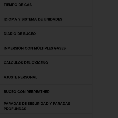
t
TIEMPO DE GAS
a
s
IDIOMA Y SISTEMA DE UNIDADES
d
e
a
DIARIO DE BUCEO
c
c
e
INMERSIÓN CON MÚLTIPLES GASES
s
i
b
CÁLCULOS DEL OXÍGENO
i
l
AJUSTE PERSONAL
i
d
a
BUCEO CON REBREATHER
d
p
PARADAS DE SEGURIDAD Y PARADAS
a
PROFUNDAS
r
a