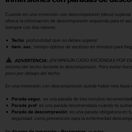
Cuando en una inmersión con descompresión (deco) superas e
ofrece la información de descompresión requerida para el as
siempre con dos valores:
Techo
: profundidad que no debes superar
tiem. asc.
: tiempo óptimo de ascenso en minutos para llega
¡EN NINGÚN CASO ASCIENDAS POR ENC
ADVERTENCIA:
encima del techo durante la descompresión. Para evitar hac
poco por debajo del techo.
En una inmersión con descompresión puede haber tres tipos 
Parada segur.
: es una parada de tres minutos recomendada
Parada prof
: es una parada recomendada cuando te sumer
Parada de descompresión
: es una parada obligatoria en 
seguridad, como prevención para la enfermedad descompr
En
Ajustes de inmersión
»
Parámetros
, puedes: