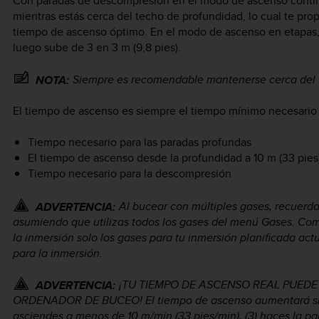
Con paradas de descompresión en el modo de ascenso conti
mientras estás cerca del techo de profundidad, lo cual te p
tiempo de ascenso óptimo. En el modo de ascenso en etapas, 
luego sube de 3 en 3 m (9,8 pies).
Siempre es recomendable mantenerse cerca del 
NOTA:
El tiempo de ascenso es siempre el tiempo mínimo necesario pa
Tiempo necesario para las paradas profundas
El tiempo de ascenso desde la profundidad a 10 m (33 pies
Tiempo necesario para la descompresión
Al bucear con múltiples gases, recuerd
ADVERTENCIA:
asumiendo que utilizas todos los gases del menú Gases. Com
la inmersión solo los gases para tu inmersión planificada act
para la inmersión.
¡TU TIEMPO DE ASCENSO REAL PUEDE
ADVERTENCIA:
ORDENADOR DE BUCEO! El tiempo de ascenso aumentará si: (
asciendes a menos de 10 m/min (33 pies/min), (3) haces la 