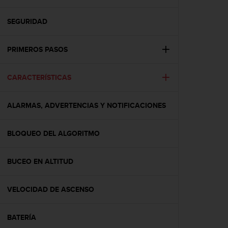
m
i
s
SEGURIDAD
o
d
PRIMEROS PASOS
e
a
l
CARACTERÍSTICAS
c
a
n
ALARMAS, ADVERTENCIAS Y NOTIFICACIONES
z
a
r
BLOQUEO DEL ALGORITMO
e
l
BUCEO EN ALTITUD
n
i
v
VELOCIDAD DE ASCENSO
e
l
d
BATERÍA
e