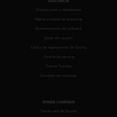
ASISTENCIA
t
Devoluciones y reembolsos
a
s
Página principal de asistencia
d
e
Actualizaciones del software
a
c
Guías del usuario
c
e
Centro de reparaciones de Suunto
s
Centros de servicio
i
b
Tutorial Tuesday
i
l
Contacta con nosotros
i
d
a
d
p
DÓNDE COMPRAR
a
r
Tienda web de Suunto
a