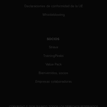
t
A
Declaraciones de conformidad de la UE
c
Whistleblowing
c
e
s
s
i
b
SOCIOS
i
Strava
l
i
TrainingPeaks
t
y
Value Pack
G
u
Bienvenidos, socios
i
Empresas colaboradoras
d
e
l
i
n
e
.
COPYRIGHT © 2026 SUUNTO.
TODOS LOS DERECHOS RESERVADOS.