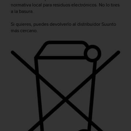
m
normativa local para residuos electrónicos. No lo tires
i
a la basura.
s
o
d
Si quieres, puedes devolverlo al distribuidor Suunto
e
más cercano.
a
l
c
a
n
z
a
r
e
l
n
i
v
e
l
d
e