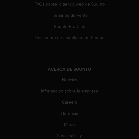
c
FAQs sobre la tienda web de Suunto
o
Términos de Venta
n
t
Suunto Pro Club
e
n
Descuento de estudiante de Suunto
i
d
o
w
e
ACERCA DE SUUNTO
b
(
Noticias
W
e
Información sobre la empresa
b
Careers
C
o
Herencia
n
t
Media
e
n
Sustainability