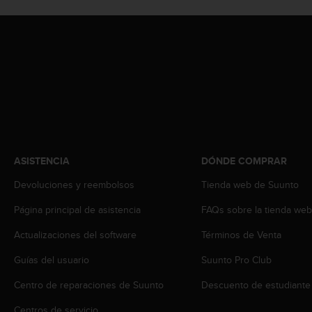
t
A
c
c
e
s
s
i
b
i
l
i
ASISTENCIA
DÓNDE COMPRAR
t
y
Devoluciones y reembolsos
Tienda web de Suunto
G
u
Página principal de asistencia
FAQs sobre la tienda we
i
Actualizaciones del software
Términos de Venta
d
e
Guías del usuario
Suunto Pro Club
l
i
Centro de reparaciones de Suunto
Descuento de estudiante
n
e
Centros de servicio