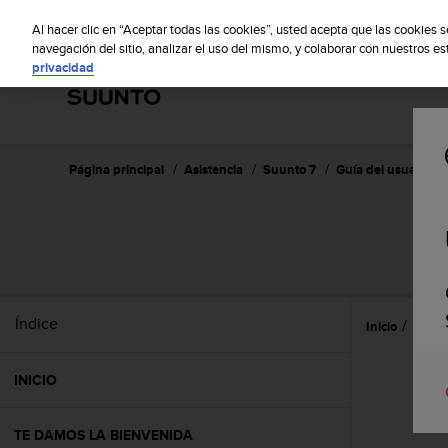
S
S
u
Al hacer clic en “Aceptar todas las cookies”, usted acepta que las cookies 
u
navegación del sitio, analizar el uso del mismo, y colaborar con nuestros e
privacidad
n
t
o
m
a
n
Página principal
Asistencia
Suunto 7
Guía del usuario
t
i
e
n
e
s
u
Índice
Inicio
Durac
c
o
m
INICIO
p
r
o
TE DAMOS LA BIENVENIDA