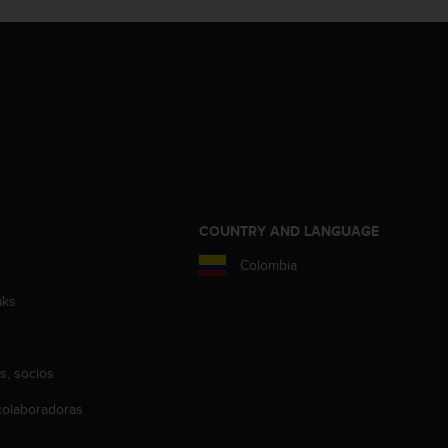
COUNTRY AND LANGUAGE
Colombia
aks
s, socios
olaboradoras