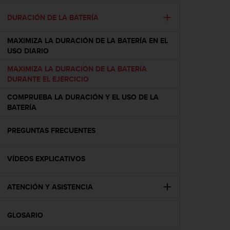
c
o
DURACIÓN DE LA BATERÍA
n
f
MAXIMIZA LA DURACIÓN DE LA BATERÍA EN EL
o
USO DIARIO
r
m
MAXIMIZA LA DURACIÓN DE LA BATERÍA
i
DURANTE EL EJERCICIO
d
COMPRUEBA LA DURACIÓN Y EL USO DE LA
a
BATERÍA
d
A
A
PREGUNTAS FRECUENTES
e
n
VÍDEOS EXPLICATIVOS
e
s
t
ATENCIÓN Y ASISTENCIA
e
s
i
GLOSARIO
t