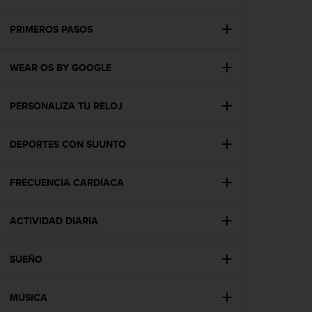
m
i
s
PRIMEROS PASOS
o
d
WEAR OS BY GOOGLE
e
a
l
PERSONALIZA TU RELOJ
c
a
n
DEPORTES CON SUUNTO
z
a
r
FRECUENCIA CARDÍACA
e
l
ACTIVIDAD DIARIA
n
i
v
SUEÑO
e
l
d
MÚSICA
e