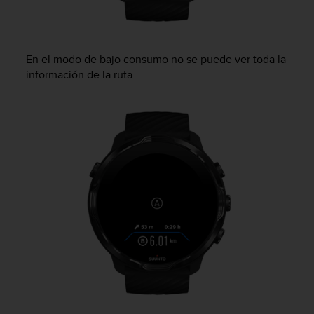
0
0
(
l
En el modo de bajo consumo no se puede ver toda la
l
información de la ruta.
a
m
a
d
a
g
r
a
t
u
i
t
a
)
s
i
t