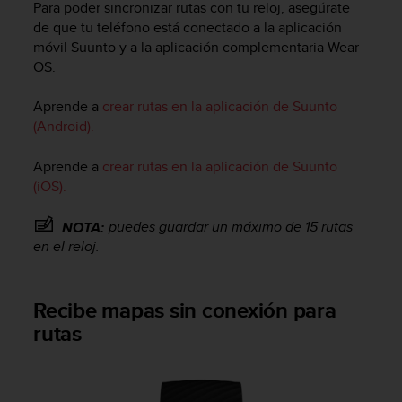
i
Para poder sincronizar rutas con tu reloj, asegúrate
o
de que tu teléfono está conectado a la aplicación
w
móvil Suunto y a la aplicación complementaria Wear
e
OS.
b
d
Aprende a
crear rutas en la aplicación de Suunto
e
(Android).
a
c
Aprende a
crear rutas en la aplicación de Suunto
u
e
(iOS).
r
d
puedes guardar un máximo de 15 rutas
NOTA:
o
en el reloj.
c
o
n
Recibe mapas sin conexión para
l
rutas
a
s
P
a
u