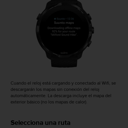
t
a
s
d
e
a
c
c
e
s
i
b
i
l
Cuando el reloj está cargando y conectado al Wifi, se
i
descargarán los mapas sin conexión del reloj
d
automáticamente. La descarga incluye el mapa del
a
exterior básico (no los mapas de calor).
d
p
a
r
Selecciona una ruta
a