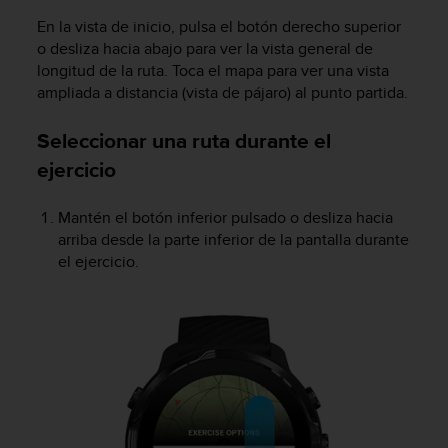
d
e
En la vista de inicio, pulsa el botón derecho superior
a
o desliza hacia abajo para ver la vista general de
c
longitud de la ruta. Toca el mapa para ver una vista
c
ampliada a distancia (vista de pájaro) al punto partida.
e
s
Seleccionar una ruta durante el
i
ejercicio
b
i
l
Mantén el botón inferior pulsado o desliza hacia
i
arriba desde la parte inferior de la pantalla durante
d
el ejercicio.
a
d
.
P
o
n
t
e
e
n