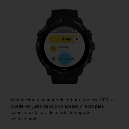
c
o
n
t
e
n
i
d
o
w
e
b
(
W
e
b
C
Al seleccionar un modo de deporte que usa GPS, se
o
puede ver justo debajo un acceso directo para
n
t
seleccionar la ruta del modo de deporte
e
seleccionado.
n