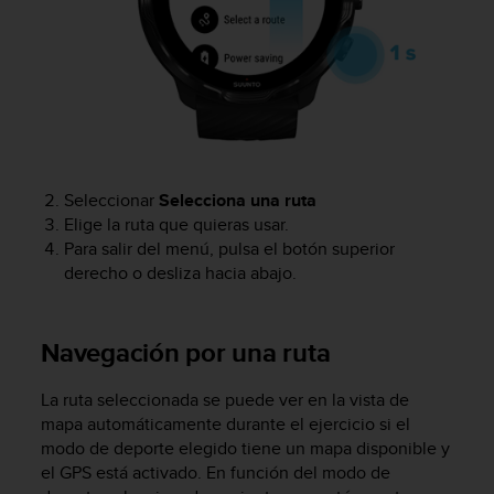
c
o
n
t
a
c
t
o
c
Seleccionar
Selecciona una ruta
o
Elige la ruta que quieras usar.
n
Para salir del menú, pulsa el botón superior
e
derecho o desliza hacia abajo.
l
d
e
Navegación por una ruta
p
a
r
La ruta seleccionada se puede ver en la vista de
t
mapa automáticamente durante el ejercicio si el
a
modo de deporte elegido tiene un mapa disponible y
m
el GPS está activado. En función del modo de
e