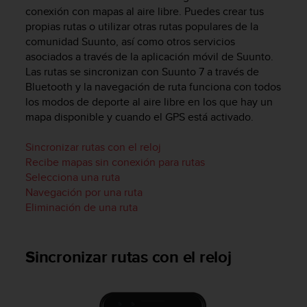
m
conexión con mapas al aire libre. Puedes crear tus
i
propias rutas o utilizar otras rutas populares de la
s
comunidad Suunto, así como otros servicios
o
asociados a través de la aplicación móvil de Suunto.
d
e
Las rutas se sincronizan con
Suunto 7
a través de
a
Bluetooth y la navegación de ruta funciona con todos
l
los modos de deporte al aire libre en los que hay un
c
mapa disponible y cuando el GPS está activado.
a
n
Sincronizar rutas con el reloj
z
Recibe mapas sin conexión para rutas
a
Selecciona una ruta
r
Navegación por una ruta
e
l
Eliminación de una ruta
n
i
v
Sincronizar rutas con el reloj
e
l
d
e