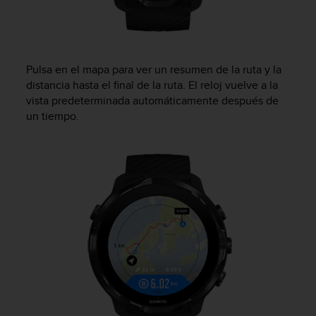
e
n
E
E
.
Pulsa en el mapa para ver un resumen de la ruta y la
distancia hasta el final de la ruta. El reloj vuelve a la
U
U
vista predeterminada automáticamente después de
.
un tiempo.
e
n
e
l
+
1
8
5
5
2
5
8
0
9