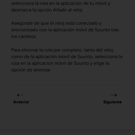
n
selecciona la ruta en la aplicación de tu móvil y
t
desmarca la opción Añadir al reloj.
e
n
Asegúrate de que el reloj está conectado y
i
sincronizado con la aplicación móvil de Suunto tras
d
los cambios.
a
e
Para eliminar la ruta por completo, tanto del reloj
n
como de la aplicación móvil de Suunto, selecciona la
e
ruta en la aplicación móvil de Suunto y elige la
s
t
opción de eliminar.
e
s
i
t
i
Anterior
Siguiente
o
w
e
b
.