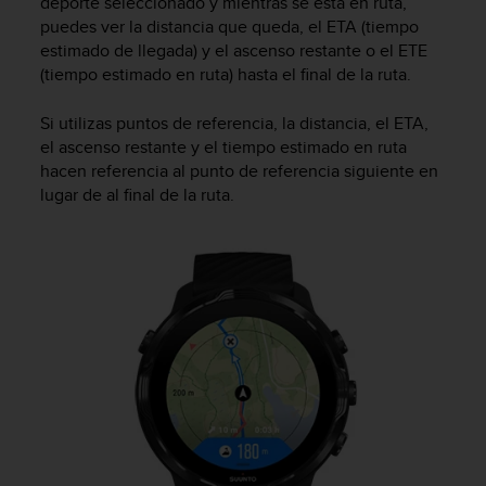
deporte seleccionado y mientras se está en ruta,
n
puedes ver la distancia que queda, el ETA (tiempo
t
estimado de llegada) y el ascenso restante o el ETE
o
(tiempo estimado en ruta) hasta el final de la ruta.
d
e
S
Si utilizas puntos de referencia, la distancia, el ETA,
e
el ascenso restante y el tiempo estimado en ruta
r
hacen referencia al punto de referencia siguiente en
v
lugar de al final de la ruta.
i
c
i
o
a
l
C
l
i
e
n
t
e