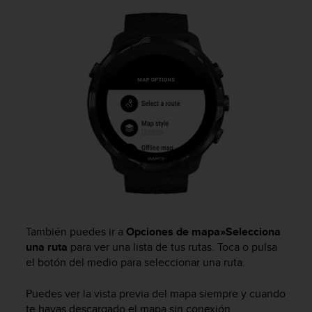
t
A
c
c
e
s
s
i
b
i
l
i
t
y
G
u
i
También puedes ir a
Opciones de mapa
»
Selecciona
d
una ruta
para ver una lista de tus rutas. Toca o pulsa
e
el botón del medio para seleccionar una ruta.
l
i
Puedes ver la vista previa del mapa siempre y cuando
n
e
te hayas descargado el mapa sin conexión.