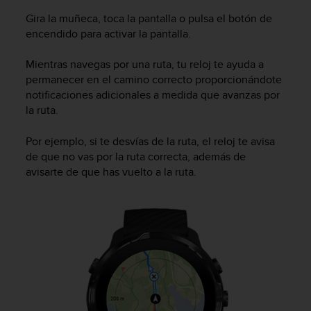
i
Gira la muñeca, toca la pantalla o pulsa el botón de
e
n
encendido para activar la pantalla.
e
s
Mientras navegas por una ruta, tu reloj te ayuda a
a
permanecer en el camino correcto proporcionándote
l
notificaciones adicionales a medida que avanzas por
g
la ruta.
ú
n
Por ejemplo, si te desvías de la ruta, el reloj te avisa
p
de que no vas por la ruta correcta, además de
r
o
avisarte de que has vuelto a la ruta.
b
l
e
m
a
p
a
r
a
a