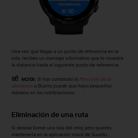
c
c
e
d
e
r
a
l
Una vez que llegas a un punto de referencia en la
a
ruta, recibes un mensaje informativo que te muestra
i
la distancia hasta el siguiente punto de referencia.
n
f
Si has cambiado la
Precisión de la
NOTA:
o
ubicación
a Buena puede que haya pequeños
r
m
retrasos en las notificaciones.
a
c
i
Eliminación de una ruta
ó
n
Si deseas borrar una ruta del reloj pero quieres
c
mantenerla en la aplicación móvil de Suunto,
o