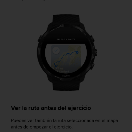
s
,
W
C
A
G
)
2
.
0
y
o
t
r
a
s
n
o
Ver la ruta antes del ejercicio
r
m
Puedes ver también la ruta seleccionada en el mapa
a
antes de empezar el ejercicio.
s