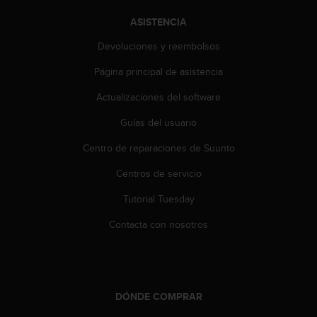
i
o
ASISTENCIA
w
e
Devoluciones y reembolsos
b
Página principal de asistencia
d
e
Actualizaciones del software
a
c
Guías del usuario
u
e
Centro de reparaciones de Suunto
r
d
Centros de servicio
o
Tutorial Tuesday
c
o
Contacta con nosotros
n
l
a
s
P
DÓNDE COMPRAR
a
u