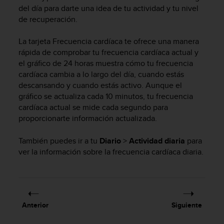
m
del día para darte una idea de tu actividad y tu nivel
i
de recuperación.
s
o
d
La tarjeta Frecuencia cardíaca te ofrece una manera
e
rápida de comprobar tu frecuencia cardíaca actual y
a
el gráfico de 24 horas muestra cómo tu frecuencia
l
cardíaca cambia a lo largo del día, cuando estás
c
descansando y cuando estás activo. Aunque el
a
gráfico se actualiza cada 10 minutos, tu frecuencia
n
cardíaca actual se mide cada segundo para
z
proporcionarte información actualizada.
a
r
También puedes ir a tu
Diario
>
Actividad diaria
para
e
l
ver la información sobre la frecuencia cardíaca diaria.
n
i
v
e
l
Anterior
Siguiente
d
e