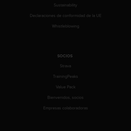
c
Sustainability
o
n
Declaraciones de conformidad de la UE
t
e
Whistleblowing
n
i
d
o
w
SOCIOS
e
Strava
b
(
TrainingPeaks
W
e
Value Pack
b
C
Bienvenidos, socios
o
n
Empresas colaboradoras
t
e
n