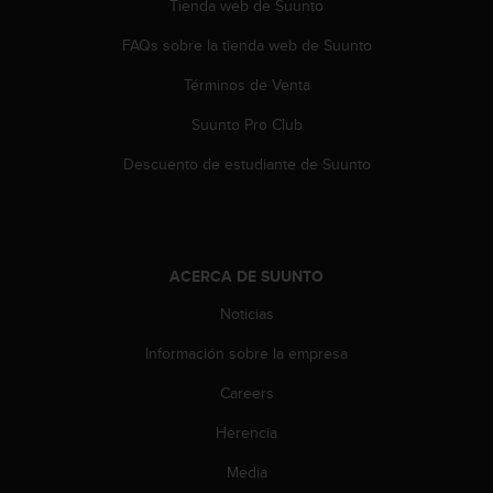
Tienda web de Suunto
t
a
FAQs sobre la tienda web de Suunto
s
d
Términos de Venta
e
Suunto Pro Club
a
c
Descuento de estudiante de Suunto
c
e
s
i
b
ACERCA DE SUUNTO
i
l
Noticias
i
d
Información sobre la empresa
a
d
Careers
p
Herencia
a
r
Media
a