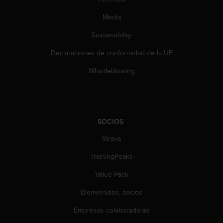
c
o
Media
n
t
Sustainability
e
Declaraciones de conformidad de la UE
n
i
Whistleblowing
d
o
w
e
b
SOCIOS
(
W
Strava
e
b
TrainingPeaks
C
o
Value Pack
n
Bienvenidos, socios
t
e
Empresas colaboradoras
n