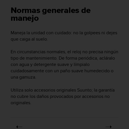
m
i
Normas generales de
s
manejo
o
d
e
Maneja la unidad con cuidado: no la golpees ni dejes
a
que caiga al suelo.
l
c
En circunstancias normales, el reloj no precisa ningún
a
tipo de mantenimiento. De forma periódica, acláralo
n
z
con agua y detergente suave y límpialo
a
cuidadosamente con un paño suave humedecido o
r
una gamuza.
e
l
Utiliza solo accesorios originales Suunto; la garantía
n
no cubre los daños provocados por accesorios no
i
originales.
v
e
l
d
e