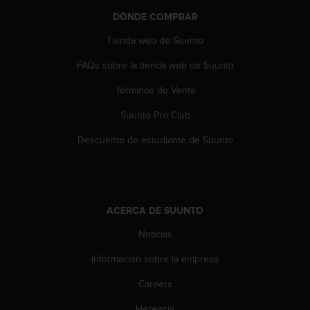
t
DÓNDE COMPRAR
a
s
Tienda web de Suunto
d
FAQs sobre la tienda web de Suunto
e
a
Términos de Venta
c
c
Suunto Pro Club
e
s
Descuento de estudiante de Suunto
i
b
i
l
i
ACERCA DE SUUNTO
d
a
Noticias
d
Información sobre la empresa
p
a
Careers
r
a
Herencia