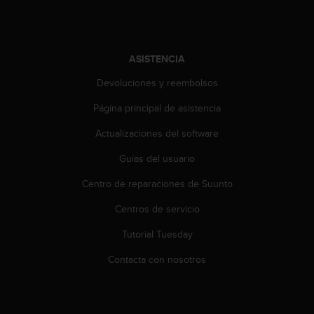
i
o
w
e
ASISTENCIA
b
d
Devoluciones y reembolsos
e
a
Página principal de asistencia
c
u
Actualizaciones del software
e
r
Guías del usuario
d
Centro de reparaciones de Suunto
o
c
Centros de servicio
o
n
Tutorial Tuesday
l
a
Contacta con nosotros
s
P
a
u