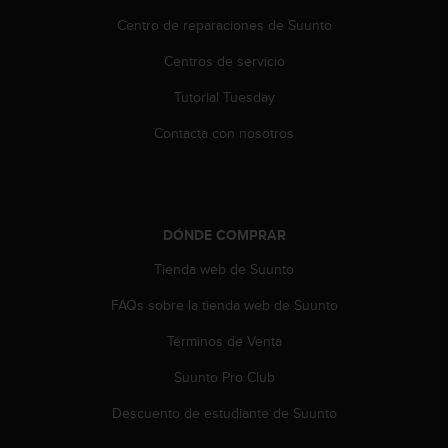
s
Centro de reparaciones de Suunto
,
W
Centros de servicio
C
A
Tutorial Tuesday
G
Contacta con nosotros
)
2
.
0
y
o
DÓNDE COMPRAR
t
Tienda web de Suunto
r
a
FAQs sobre la tienda web de Suunto
s
n
Términos de Venta
o
r
Suunto Pro Club
m
Descuento de estudiante de Suunto
a
s