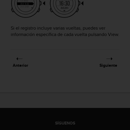
c
o
n
t
e
Si el registro incluye varias vueltas, puedes ver
n
información específica de cada vuelta pulsando
View
.
i
d
o
w
e
Anterior
Siguiente
b
(
W
e
b
C
o
n
t
e
SÍGUENOS
n