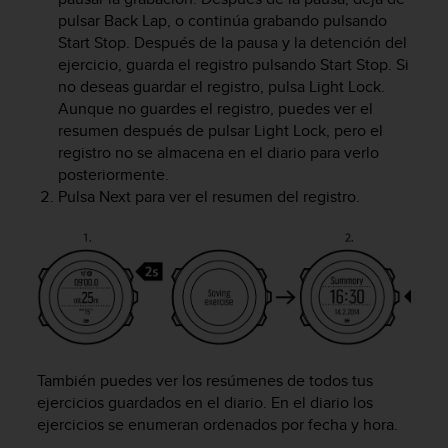
i
pulsar
Back Lap
, o continúa grabando pulsando
o
Start Stop
. Después de la pausa y la detención del
w
ejercicio, guarda el registro pulsando
Start Stop
. Si
e
no deseas guardar el registro, pulsa
Light Lock
.
b
d
Aunque no guardes el registro, puedes ver el
e
resumen después de pulsar
Light Lock
, pero el
a
registro no se almacena en el diario para verlo
c
posteriormente.
u
Pulsa
Next
para ver el resumen del registro.
e
r
d
o
c
o
n
l
a
También puedes ver los resúmenes de todos tus
s
ejercicios guardados en el diario. En el diario los
P
ejercicios se enumeran ordenados por fecha y hora.
a
u