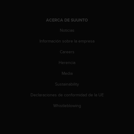
d
e
a
c
ACERCA DE SUUNTO
c
Noticias
e
s
Información sobre la empresa
i
b
Careers
i
l
Herencia
i
Media
d
a
Sustainability
d
.
Declaraciones de conformidad de la UE
P
o
Whistleblowing
n
t
e
e
n