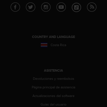
t
A
c
c
e
s
s
i
COUNTRY AND LANGUAGE
b
i
Costa Rica
l
i
t
y
G
ASISTENCIA
u
i
Devoluciones y reembolsos
d
e
Página principal de asistencia
l
Actualizaciones del software
i
n
Guías del usuario
e