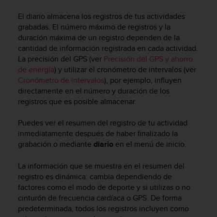
m
i
El diario almacena los registros de tus actividades
s
grabadas. El número máximo de registros y la
o
duración máxima de un registro dependen de la
d
cantidad de información registrada en cada actividad.
e
La precisión del GPS (ver
Precisión del GPS y ahorro
a
l
de energía
) y utilizar el cronómetro de intervalos (ver
c
Cronómetro de intervalos
), por ejemplo, influyen
a
directamente en el número y duración de los
n
registros que es posible almacenar.
z
a
Puedes ver el resumen del registro de tu actividad
r
inmediatamente después de haber finalizado la
e
grabación o mediante
diario
en el menú de inicio.
l
n
La información que se muestra en el resumen del
i
v
registro es dinámica: cambia dependiendo de
e
factores como el modo de deporte y si utilizas o no
l
cinturón de frecuencia cardíaca o GPS. De forma
d
predeterminada, todos los registros incluyen como
e