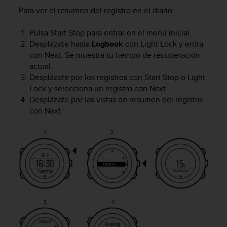
t
Para ver el resumen del registro en el diario:
a
s
Pulsa
Start Stop
para entrar en el menú inicial.
d
Desplázate hasta
Logbook
con
Light Lock
y entra
e
con
Next
. Se muestra tu tiempo de recuperación
a
actual.
c
Desplázate por los registros con
Start Stop
o
Light
c
Lock
y selecciona un registro con
Next
.
e
Desplázate por las vistas de resumen del registro
s
i
con
Next
.
b
i
l
i
d
a
d
p
a
r
a