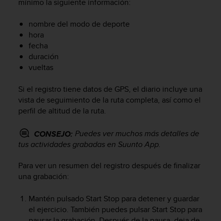
mínimo la siguiente información:
c
o
nombre del modo de deporte
n
hora
f
fecha
o
r
duración
m
vueltas
i
d
Si el registro tiene datos de GPS, el diario incluye una
a
vista de seguimiento de la ruta completa, así como el
d
perfil de altitud de la ruta.
A
A
Puedes ver muchos más detalles de
CONSEJO:
e
tus actividades grabadas en Suunto App.
n
e
s
Para ver un resumen del registro después de finalizar
t
una grabación:
e
s
Mantén pulsado
Start Stop
para detener y guardar
i
el ejercicio. También puedes pulsar
Start Stop
para
t
pausar la grabación. Después de la pausa, deja de