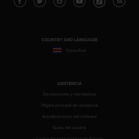
i
o
w
e
b
d
e
COUNTRY AND LANGUAGE
a
Costa Rica
c
u
e
r
d
o
ASISTENCIA
c
Devoluciones y reembolsos
o
n
Página principal de asistencia
l
a
Actualizaciones del software
s
P
Guías del usuario
a
u
Centro de reparaciones de Suunto