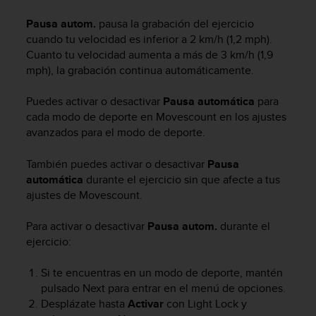
m
i
Pausa autom.
pausa la grabación del ejercicio
s
cuando tu velocidad es inferior a 2 km/h (1,2 mph).
o
Cuanto tu velocidad aumenta a más de 3 km/h (1,9
d
mph), la grabación continua automáticamente.
e
a
l
Puedes activar o desactivar
Pausa automática
para
c
cada modo de deporte en Movescount en los ajustes
a
avanzados para el modo de deporte.
n
z
También puedes activar o desactivar
Pausa
a
automática
durante el ejercicio sin que afecte a tus
r
ajustes de Movescount.
e
l
Para activar o desactivar
Pausa autom.
durante el
n
i
ejercicio:
v
e
Si te encuentras en un modo de deporte, mantén
l
pulsado
Next
para entrar en el menú de opciones.
d
Desplázate hasta
Activar
con
Light Lock
y
e