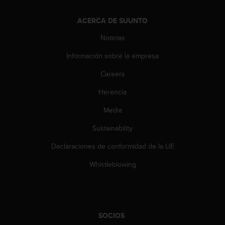
c
o
ACERCA DE SUUNTO
n
t
Noticias
e
n
Información sobre la empresa
i
Careers
d
o
Herencia
w
e
Media
b
(
Sustainability
W
e
Declaraciones de conformidad de la UE
b
Whistleblowing
C
o
n
t
e
n
SOCIOS