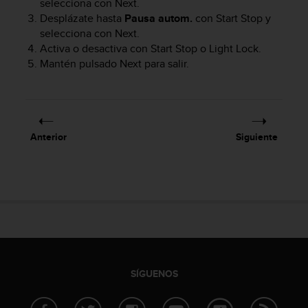
selecciona con
Next
.
c
Desplázate hasta
Pausa autom.
con
Start Stop
y
o
selecciona con
Next
.
n
Activa o desactiva con
Start Stop
o
Light Lock
.
f
Mantén pulsado
Next
para salir.
o
r
m
i
d
a
Anterior
Siguiente
d
A
A
e
n
e
s
t
e
s
SÍGUENOS
i
t