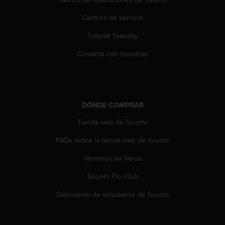
t
Centros de servicio
a
s
Tutorial Tuesday
d
e
Contacta con nosotros
a
c
c
e
s
DÓNDE COMPRAR
i
b
Tienda web de Suunto
i
l
FAQs sobre la tienda web de Suunto
i
Términos de Venta
d
a
Suunto Pro Club
d
p
Descuento de estudiante de Suunto
a
r
a