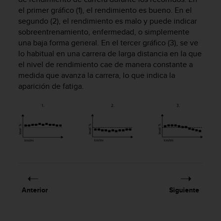
s
el primer gráfico (1), el rendimiento es bueno. En el
,
segundo (2), el rendimiento es malo y puede indicar
W
sobreentrenamiento, enfermedad, o simplemente
C
una baja forma general. En el tercer gráfico (3), se ve
A
lo habitual en una carrera de larga distancia en la que
G
el nivel de rendimiento cae de manera constante a
)
medida que avanza la carrera, lo que indica la
2
.
aparición de fatiga.
0
y
o
t
r
a
s
n
o
r
Anterior
Siguiente
m
a
s