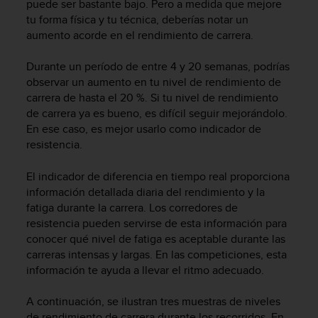
t
puede ser bastante bajo. Pero a medida que mejore
A
tu forma física y tu técnica, deberías notar un
c
aumento acorde en el rendimiento de carrera.
c
e
Durante un período de entre 4 y 20 semanas, podrías
s
observar un aumento en tu nivel de rendimiento de
s
carrera de hasta el 20 %. Si tu nivel de rendimiento
i
de carrera ya es bueno, es difícil seguir mejorándolo.
b
En ese caso, es mejor usarlo como indicador de
i
l
resistencia.
i
t
El indicador de diferencia en tiempo real proporciona
y
información detallada diaria del rendimiento y la
G
fatiga durante la carrera. Los corredores de
u
resistencia pueden servirse de esta información para
i
conocer qué nivel de fatiga es aceptable durante las
d
carreras intensas y largas. En las competiciones, esta
e
información te ayuda a llevar el ritmo adecuado.
l
i
n
A continuación, se ilustran tres muestras de niveles
e
de rendimiento de carrera durante los recorridos. En