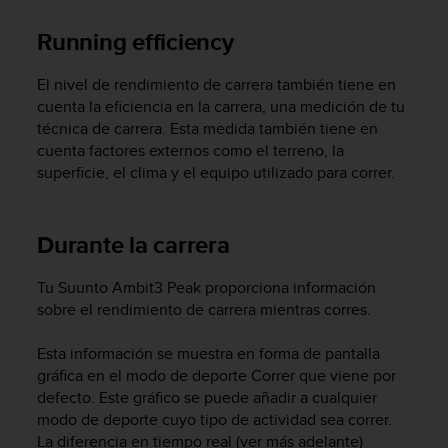
i
o
Running efficiency
w
e
El nivel de rendimiento de carrera también tiene en
b
cuenta la eficiencia en la carrera, una medición de tu
d
e
técnica de carrera. Esta medida también tiene en
a
cuenta factores externos como el terreno, la
c
superficie, el clima y ​​el equipo utilizado para correr.
u
e
r
Durante la carrera
d
o
c
Tu
Suunto Ambit3 Peak
proporciona información
o
sobre el rendimiento de carrera mientras corres.
n
l
Esta información se muestra en forma de pantalla
a
gráfica en el modo de deporte Correr que viene por
s
defecto. Este gráfico se puede añadir a cualquier
P
modo de deporte cuyo tipo de actividad sea correr.
a
La diferencia en tiempo real (ver más adelante)
u