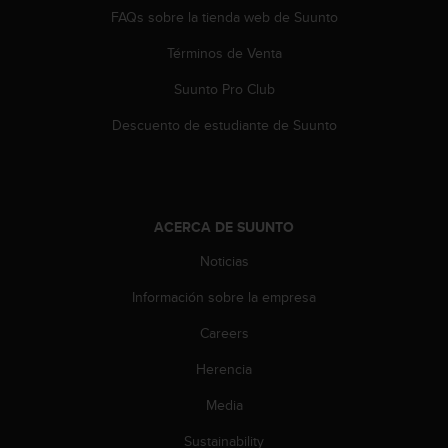
n
FAQs sobre la tienda web de Suunto
t
o
Términos de Venta
d
Suunto Pro Club
e
S
Descuento de estudiante de Suunto
e
r
v
i
c
ACERCA DE SUUNTO
i
o
Noticias
a
l
Información sobre la empresa
C
l
Careers
i
Herencia
e
n
Media
t
e
Sustainability