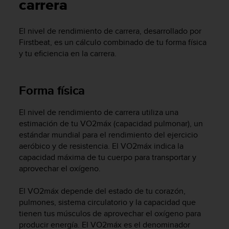
m
carrera
i
s
El nivel de rendimiento de carrera, desarrollado por
o
Firstbeat, es un cálculo combinado de tu forma física
d
e
y tu eficiencia en la carrera.
a
l
c
Forma física
a
n
El nivel de rendimiento de carrera utiliza una
z
estimación de tu VO2máx (capacidad pulmonar), un
a
r
estándar mundial para el rendimiento del ejercicio
e
aeróbico y de resistencia. El VO2máx indica la
l
capacidad máxima de tu cuerpo para transportar y
n
aprovechar el oxígeno.
i
v
El VO2máx depende del estado de tu corazón,
e
pulmones, sistema circulatorio y la capacidad que
l
tienen tus músculos de aprovechar el oxígeno para
d
producir energía. El VO2máx es el denominador
e