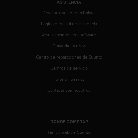
ASISTENCIA
c
o
Devoluciones y reembolsos
n
Página principal de asistencia
t
a
Actualizaciones del software
c
t
Guías del usuario
o
c
Centro de reparaciones de Suunto
o
n
Centros de servicio
e
Tutorial Tuesday
l
d
Contacta con nosotros
e
p
a
r
t
DÓNDE COMPRAR
a
m
Tienda web de Suunto
e