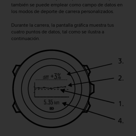
también se puede emplear como campo de datos en
t
los modos de deporte de carrera personalizados.
a
s
d
Durante la carrera, la pantalla gráfica muestra tus
e
cuatro puntos de datos, tal como se ilustra a
a
continuación.
c
c
e
s
i
b
i
l
i
d
a
d
p
a
r
a