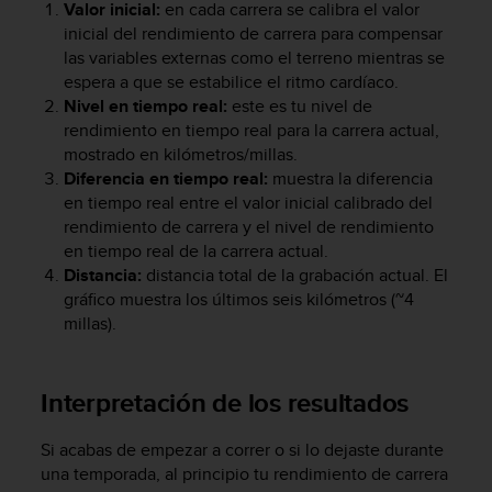
Valor inicial:
en cada carrera se calibra el valor
c
inicial del rendimiento de carrera para compensar
o
n
las variables externas como el terreno mientras se
t
espera a que se estabilice el ritmo cardíaco.
e
Nivel en tiempo real:
este es tu nivel de
n
rendimiento en tiempo real para la carrera actual,
i
mostrado en kilómetros/millas.
d
Diferencia en tiempo real:
muestra la diferencia
o
en tiempo real entre el valor inicial calibrado del
w
rendimiento de carrera y el nivel de rendimiento
e
en tiempo real de la carrera actual.
b
Distancia:
distancia total de la grabación actual. El
(
W
gráfico muestra los últimos seis kilómetros (~4
e
millas).
b
C
o
Interpretación de los resultados
n
t
Si acabas de empezar a correr o si lo dejaste durante
e
n
una temporada, al principio tu rendimiento de carrera