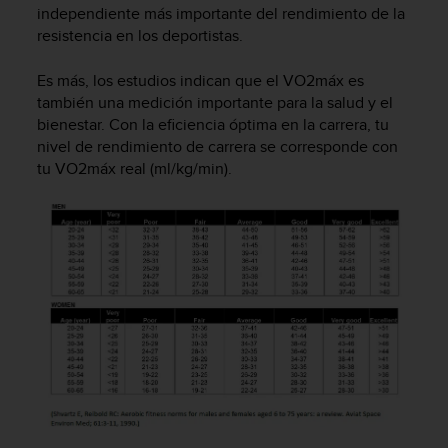
independiente más importante del rendimiento de la
c
o
resistencia en los deportistas.
n
f
Es más, los estudios indican que el VO2máx es
o
también una medición importante para la salud y el
r
bienestar. Con la eficiencia óptima en la carrera, tu
m
nivel de rendimiento de carrera se corresponde con
i
tu VO2máx real (ml/kg/min).
d
a
d
A
A
e
n
e
s
t
e
s
i
t