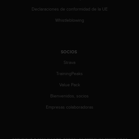
e
n
Declaraciones de conformidad de la UE
E
E
Whistleblowing
.
U
U
.
SOCIOS
e
Strava
n
e
TrainingPeaks
l
+
Value Pack
1
8
Bienvenidos, socios
5
5
Empresas colaboradoras
2
5
8
0
9