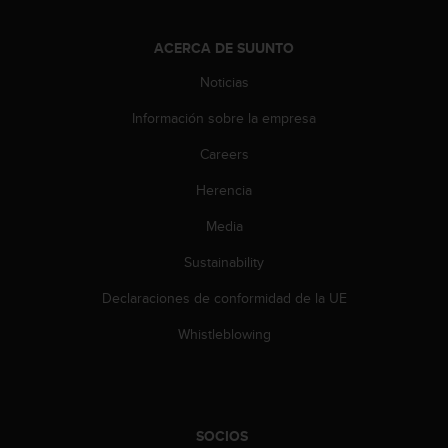
t
a
ACERCA DE SUUNTO
s
d
Noticias
e
a
Información sobre la empresa
c
Careers
c
e
Herencia
s
i
Media
b
i
Sustainability
l
i
Declaraciones de conformidad de la UE
d
Whistleblowing
a
d
p
a
r
SOCIOS
a