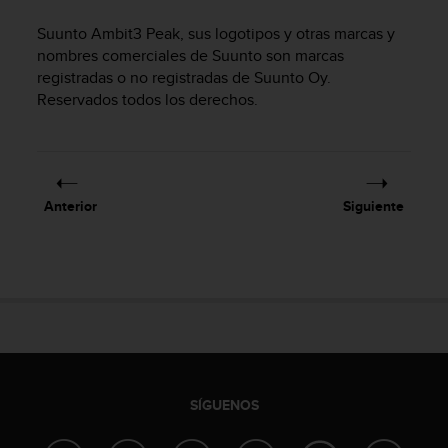
m
i
Suunto Ambit3 Peak
, sus logotipos y otras marcas y
s
nombres comerciales de Suunto son marcas
o
registradas o no registradas de Suunto Oy.
d
Reservados todos los derechos.
e
a
l
c
a
n
Anterior
Siguiente
z
a
r
e
l
n
i
v
e
l
SÍGUENOS
d
e