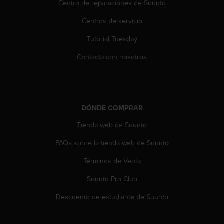
i
Centro de reparaciones de Suunto
o
Centros de servicio
w
e
Tutorial Tuesday
b
d
Contacta con nosotros
e
a
c
u
e
DÓNDE COMPRAR
r
d
Tienda web de Suunto
o
c
FAQs sobre la tienda web de Suunto
o
Términos de Venta
n
l
Suunto Pro Club
a
s
Descuento de estudiante de Suunto
P
a
u