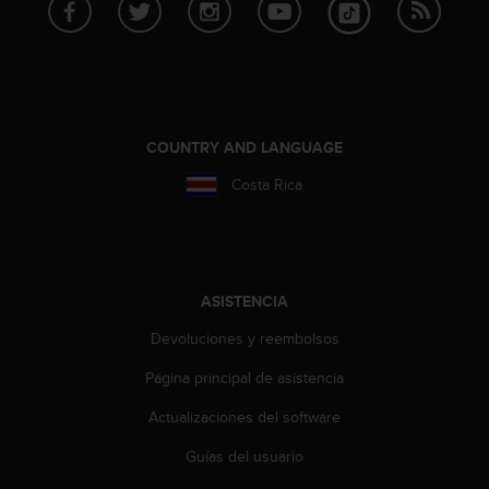
c
o
n
f
o
r
m
COUNTRY AND LANGUAGE
i
Costa Rica
d
a
d
A
A
e
ASISTENCIA
n
Devoluciones y reembolsos
e
s
Página principal de asistencia
t
e
Actualizaciones del software
s
i
Guías del usuario
t