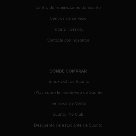
i
Centro de reparaciones de Suunto
o
w
Centros de servicio
e
b
Tutorial Tuesday
d
e
Contacta con nosotros
a
c
u
e
r
DÓNDE COMPRAR
d
o
Tienda web de Suunto
c
FAQs sobre la tienda web de Suunto
o
n
Términos de Venta
l
a
Suunto Pro Club
s
P
Descuento de estudiante de Suunto
a
u