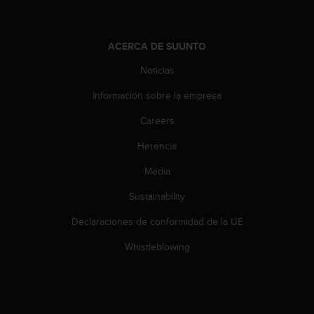
t
a
s
ACERCA DE SUUNTO
d
e
Noticias
a
Información sobre la empresa
c
c
Careers
e
s
Herencia
i
b
Media
i
l
Sustainability
i
Declaraciones de conformidad de la UE
d
a
Whistleblowing
d
p
a
r
a