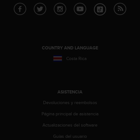
c
o
n
f
o
r
m
COUNTRY AND LANGUAGE
i
d
Costa Rica
a
d
A
A
e
n
ASISTENCIA
e
Devoluciones y reembolsos
s
t
Página principal de asistencia
e
s
Actualizaciones del software
i
t
Guías del usuario