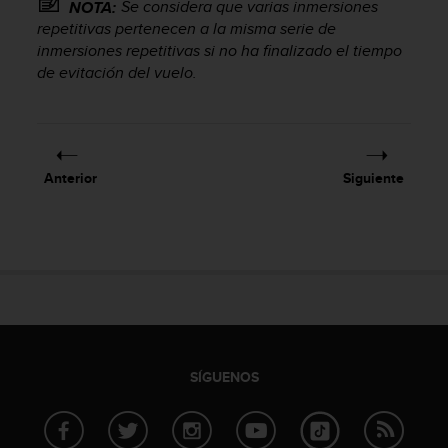
Se considera que varias inmersiones
NOTA:
s
repetitivas pertenecen a la misma serie de
,
inmersiones repetitivas si no ha finalizado el tiempo
W
de evitación del vuelo.
C
A
G
)
2
.
Anterior
Siguiente
0
y
o
t
r
a
s
n
o
r
SÍGUENOS
m
a
s