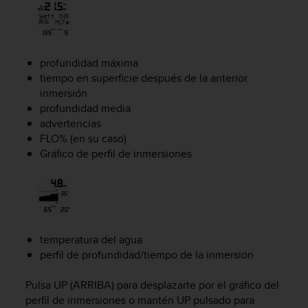
c
o
n
t
e
profundidad máxima
n
tiempo en superficie después de la anterior
i
inmersión
d
profundidad media
o
advertencias
w
FLO% (en su caso)
e
Gráfico de perfil de inmersiones
b
(
W
e
b
C
temperatura del agua
o
perfil de profundidad/tiempo de la inmersión
n
t
e
Pulsa
UP
(ARRIBA) para desplazarte por el gráfico del
n
perfil de inmersiones o mantén
UP
pulsado para