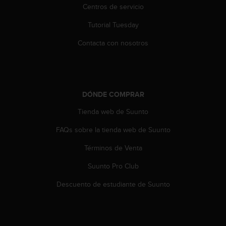
Centros de servicio
c
o
Tutorial Tuesday
n
t
Contacta con nosotros
a
c
t
o
c
DÓNDE COMPRAR
o
n
Tienda web de Suunto
e
l
FAQs sobre la tienda web de Suunto
d
Términos de Venta
e
p
Suunto Pro Club
a
r
Descuento de estudiante de Suunto
t
a
m
e