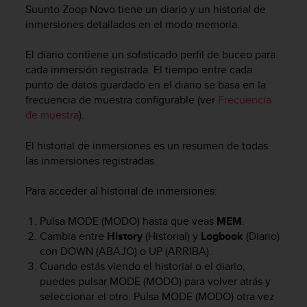
m
Suunto Zoop Novo
tiene un diario y un historial de
i
inmersiones detallados en el modo memoria.
s
o
El diario contiene un sofisticado perfil de buceo para
d
cada inmersión registrada. El tiempo entre cada
e
a
punto de datos guardado en el diario se basa en la
l
frecuencia de muestra configurable (ver
Frecuencia
c
de muestra
).
a
n
El historial de inmersiones es un resumen de todas
z
las inmersiones registradas.
a
r
Para acceder al historial de inmersiones:
e
l
n
Pulsa
MODE
(MODO) hasta que veas
MEM
.
i
Cambia entre
History
(Historial) y
Logbook
(Diario)
v
con
DOWN
(ABAJO) o
UP
(ARRIBA).
e
Cuando estás viendo el historial o el diario,
l
puedes pulsar
MODE
(MODO) para volver atrás y
d
seleccionar el otro. Pulsa
MODE
(MODO) otra vez
e