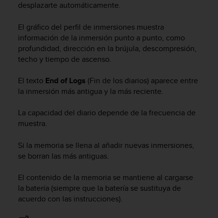
t
desplazarte automáticamente.
A
c
El gráfico del perfil de inmersiones muestra
c
información de la inmersión punto a punto, como
e
profundidad, dirección en la brújula, descompresión,
s
techo y tiempo de ascenso.
s
i
b
El texto
End of Logs
(Fin de los diarios) aparece entre
i
la inmersión más antigua y la más reciente.
l
i
La capacidad del diario depende de la frecuencia de
t
muestra.
y
G
Si la memoria se llena al añadir nuevas inmersiones,
u
se borran las más antiguas.
i
d
e
El contenido de la memoria se mantiene al cargarse
l
la batería (siempre que la batería se sustituya de
i
acuerdo con las instrucciones).
n
e