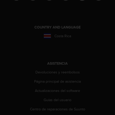
d
e
a
c
c
e
COUNTRY AND LANGUAGE
s
Costa Rica
i
b
i
l
i
d
ASISTENCIA
a
Devoluciones y reembolsos
d
.
Página principal de asistencia
P
o
Actualizaciones del software
n
t
Guías del usuario
e
e
Centro de reparaciones de Suunto
n