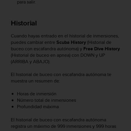
para salir.
c
o
n
Historial
f
o
r
Cuando hayas entrado en el historial de inmersiones,
m
puedes cambiar entre
Scuba History
(Historial de
i
buceo con escafandra autónoma) y
Free Dive History
d
(Historial de buceo en apnea) con
DOWN
y
UP
a
(ARRIBA y ABAJO).
d
A
A
El historial de buceo con escafandra autónoma te
e
muestra un resumen de:
n
e
Horas de inmersión
s
Número total de inmersiones
t
Profundidad máxima
e
s
El historial de buceo con escafandra autónoma
i
registra un máximo de 999 inmersiones y 999 horas
t