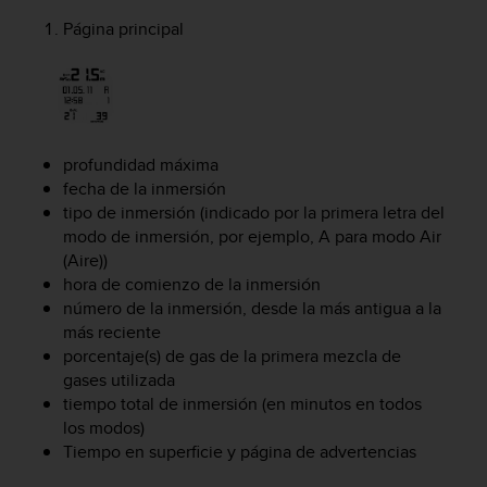
t
Página principal
a
s
d
e
a
c
profundidad máxima
c
fecha de la inmersión
e
tipo de inmersión (indicado por la primera letra del
s
modo de inmersión, por ejemplo, A para modo
Air
i
b
(Aire))
i
hora de comienzo de la inmersión
l
número de la inmersión, desde la más antigua a la
i
más reciente
d
porcentaje(s) de gas de la primera mezcla de
a
gases utilizada
d
tiempo total de inmersión (en minutos en todos
p
los modos)
a
Tiempo en superficie y página de advertencias
r
a