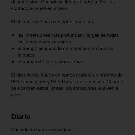
de inmersión. Cuando se llega a estos límites, los
i
o
contadores vuelven a cero.
w
e
El historial de buceo en apnea muestra:
b
d
las inmersiones más profundas y largas de todas
e
las inmersiones en apnea
a
el tiempo acumulado de inmersión en horas y
c
minutos
u
El número total de inmersiones
e
r
d
El historial de buceo en apnea registra un máximo de
o
999 inmersiones y 99:59 horas de inmersión. Cuando
c
se alcanzan estos límites, los contadores vuelven a
o
cero.
n
l
a
Diario
s
P
a
Cada diario tiene tres páginas:
u