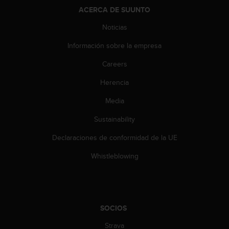
n
ACERCA DE SUUNTO
t
o
Noticias
d
e
Información sobre la empresa
S
Careers
e
r
Herencia
v
i
Media
c
i
Sustainability
o
a
Declaraciones de conformidad de la UE
l
Whistleblowing
C
l
i
e
n
SOCIOS
t
e
Strava