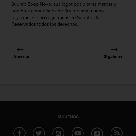
m
Suunto Zoop Novo
, sus logotipos y otras marcas y
i
nombres comerciales de Suunto son marcas
s
registradas o no registradas de Suunto Oy.
o
Reservados todos los derechos.
d
e
a
l
c
a
Anterior
Siguiente
n
z
a
r
e
l
n
i
v
e
SÍGUENOS
l
d
e