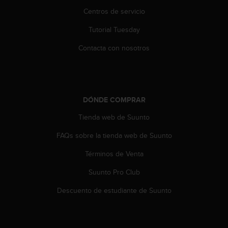
i
Centros de servicio
o
w
Tutorial Tuesday
e
b
Contacta con nosotros
d
e
a
c
u
DÓNDE COMPRAR
e
r
Tienda web de Suunto
d
o
FAQs sobre la tienda web de Suunto
c
Términos de Venta
o
n
Suunto Pro Club
l
a
Descuento de estudiante de Suunto
s
P
a
u