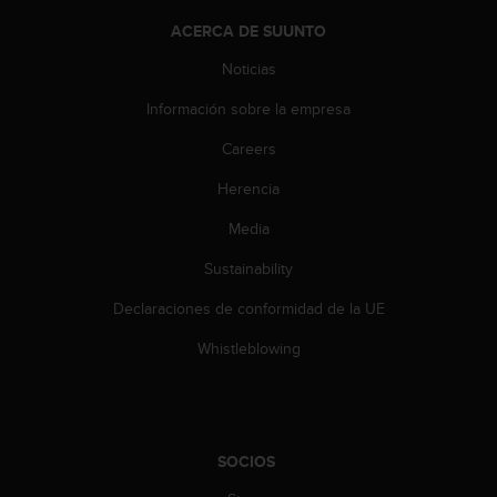
t
ACERCA DE SUUNTO
a
s
Noticias
d
e
Información sobre la empresa
a
Careers
c
c
Herencia
e
s
Media
i
b
Sustainability
i
l
Declaraciones de conformidad de la UE
i
Whistleblowing
d
a
d
p
a
SOCIOS
r
a