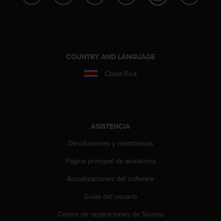
c
o
n
f
o
r
COUNTRY AND LANGUAGE
m
Costa Rica
i
d
a
d
A
A
ASISTENCIA
e
Devoluciones y reembolsos
n
e
Página principal de asistencia
s
t
Actualizaciones del software
e
s
Guías del usuario
i
t
Centro de reparaciones de Suunto