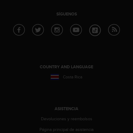
c
o
SÍGUENOS
n
f
o
r
m
i
d
a
d
COUNTRY AND LANGUAGE
A
A
Costa Rica
e
n
e
s
t
ASISTENCIA
e
s
Devoluciones y reembolsos
i
t
Página principal de asistencia