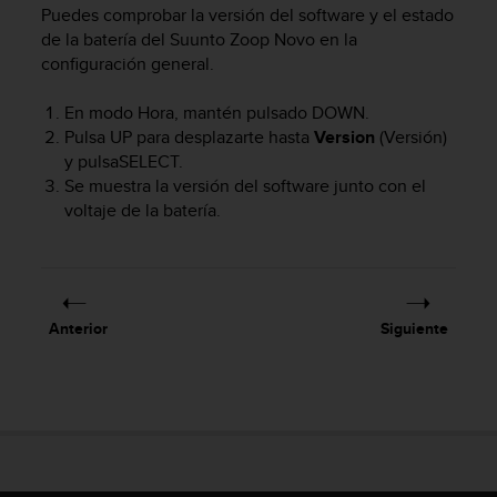
m
Puedes comprobar la versión del software y el estado
i
de la batería del
Suunto Zoop Novo
en la
s
configuración general.
o
d
En modo Hora, mantén pulsado
DOWN
.
e
a
Pulsa
UP
para desplazarte hasta
Version
(Versión)
l
y pulsa
SELECT
.
c
Se muestra la versión del software junto con el
a
voltaje de la batería.
n
z
a
r
e
Anterior
Siguiente
l
n
i
v
e
l
d
e