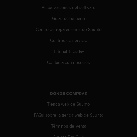
i
Actualizaciones del software
o
w
Guías del usuario
e
b
Centro de reparaciones de Suunto
d
e
Centros de servicio
a
c
Tutorial Tuesday
u
Contacta con nosotros
e
r
d
o
c
o
DÓNDE COMPRAR
n
Tienda web de Suunto
l
a
FAQs sobre la tienda web de Suunto
s
P
Términos de Venta
a
u