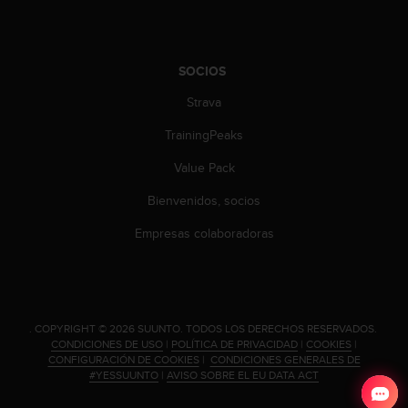
c
o
n
t
SOCIOS
e
n
Strava
i
TrainingPeaks
d
o
Value Pack
w
e
Bienvenidos, socios
b
(
Empresas colaboradoras
W
e
b
C
o
.
COPYRIGHT © 2026 SUUNTO.
TODOS LOS DERECHOS RESERVADOS.
n
CONDICIONES DE USO
|
POLÍTICA DE PRIVACIDAD
|
COOKIES
|
t
CONFIGURACIÓN DE COOKIES
|
CONDICIONES GENERALES DE
e
#YESSUUNTO
|
AVISO SOBRE EL EU DATA ACT
n