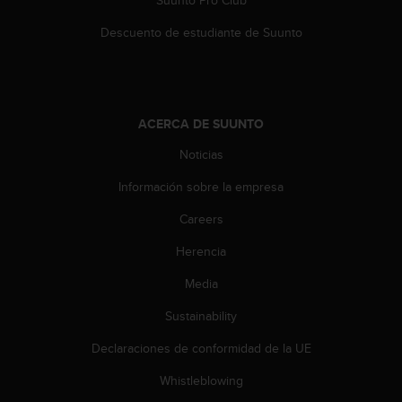
Suunto Pro Club
t
Descuento de estudiante de Suunto
a
s
d
e
a
c
ACERCA DE SUUNTO
c
Noticias
e
s
Información sobre la empresa
i
b
Careers
i
l
Herencia
i
Media
d
a
Sustainability
d
p
Declaraciones de conformidad de la UE
a
r
Whistleblowing
a