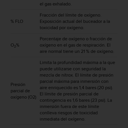
t
el gas exhalado.
A
c
Fracción del límite de oxígeno.
c
% FLO
Exposición actual del buceador a la
e
toxicidad por oxígeno.
s
s
Porcentaje de oxígeno o fracción de
i
O
%
oxígeno en el gas de respiración. El
b
2
aire normal tiene un 21 % de oxígeno.
i
l
Limita la profundidad máxima a la que
i
puede utilizarse con seguridad la
t
mezcla de nítrox. El límite de presión
y
G
parcial máxima para inmersión con
Presión
u
aire enriquecido es 1,4 bares (20 psi).
parcial de
i
El límite de presión parcial de
oxígeno (O2)
d
contingencia es 1,6 bares (23 psi). La
e
inmersión fuera de este límite
l
conlleva riesgos de toxicidad
i
inmediata del oxígeno.
n
e