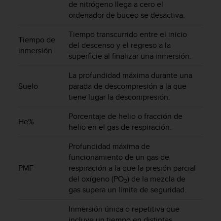
de nitrógeno llega a cero el
t
ordenador de buceo se desactiva.
a
s
Tiempo transcurrido entre el inicio
d
Tiempo de
del descenso y el regreso a la
e
inmersión
superficie al finalizar una inmersión.
a
c
La profundidad máxima durante una
c
Suelo
parada de descompresión a la que
e
tiene lugar la descompresión.
s
i
Porcentaje de helio o fracción de
b
He%
helio en el gas de respiración.
i
l
Profundidad máxima de
i
funcionamiento de un gas de
d
a
PMF
respiración a la que la presión parcial
d
del oxígeno (PO
) de la mezcla de
2
p
gas supera un límite de seguridad.
a
r
Inmersión única o repetitiva que
a
incluye un tiempo en distintas