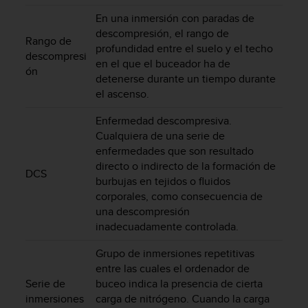
i
En una inmersión con paradas de
o
w
descompresión, el rango de
Rango de
e
profundidad entre el suelo y el techo
descompresi
b
en el que el buceador ha de
ón
d
detenerse durante un tiempo durante
e
el ascenso.
a
c
Enfermedad descompresiva.
u
Cualquiera de una serie de
e
enfermedades que son resultado
r
directo o indirecto de la formación de
d
DCS
burbujas en tejidos o fluidos
o
corporales, como consecuencia de
c
o
una descompresión
n
inadecuadamente controlada.
l
a
Grupo de inmersiones repetitivas
s
entre las cuales el ordenador de
P
Serie de
buceo indica la presencia de cierta
a
inmersiones
carga de nitrógeno. Cuando la carga
u