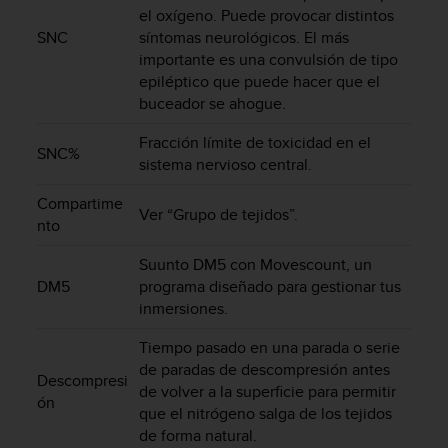
c
el oxígeno. Puede provocar distintos
o
SNC
síntomas neurológicos. El más
n
importante es una convulsión de tipo
f
epiléptico que puede hacer que el
o
buceador se ahogue.
r
m
Fracción límite de toxicidad en el
SNC%
i
sistema nervioso central.
d
a
Compartime
Ver “Grupo de tejidos”.
d
nto
A
A
Suunto DM5 con Movescount, un
e
DM5
programa diseñado para gestionar tus
n
inmersiones.
e
s
Tiempo pasado en una parada o serie
t
de paradas de descompresión antes
e
Descompresi
de volver a la superficie para permitir
s
ón
que el nitrógeno salga de los tejidos
i
t
de forma natural.