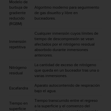
Modelo de
s
burbuja de
Algoritmo moderno para seguimiento
,
gradiente
de gas disuelto y libre en
W
reducido
buceadores.
C
A
(RGBM)
G
Cualquier inmersión cuyos límites de
)
2
tiempo de descompresión se vean
Inmersión
.
afectados por el nitrógeno residual
repetitiva
0
absorbido durante inmersiones
y
anteriores.
o
t
La cantidad de exceso de nitrógeno
Nitrógeno
r
que queda en un buceador tras una o
residual
a
varias inmersiones.
s
n
Aparato autocontenido de respiración
o
Escafandra
bajo el agua.
r
m
Tiempo transcurrido entre el regreso
a
Tiempo en
a la superficie y el comienzo del
s
superficie