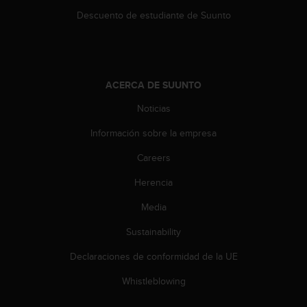
e
n
Descuento de estudiante de Suunto
E
E
.
U
ACERCA DE SUUNTO
U
Noticias
.
e
Información sobre la empresa
n
e
Careers
l
+
Herencia
1
8
Media
5
Sustainability
5
2
Declaraciones de conformidad de la UE
5
8
Whistleblowing
0
9