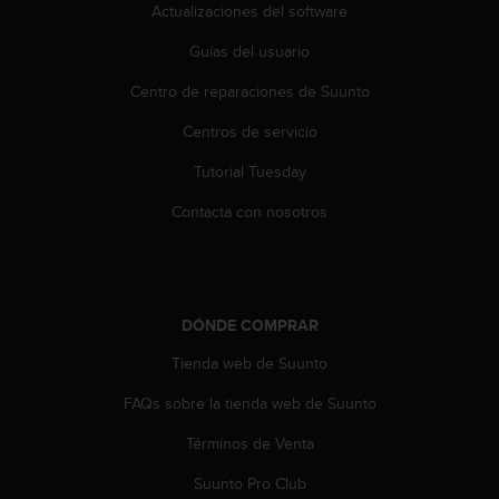
n
Actualizaciones del software
t
Guías del usuario
o
d
Centro de reparaciones de Suunto
e
S
Centros de servicio
e
r
Tutorial Tuesday
v
i
Contacta con nosotros
c
i
o
a
l
DÓNDE COMPRAR
C
Tienda web de Suunto
l
i
FAQs sobre la tienda web de Suunto
e
n
Términos de Venta
t
e
Suunto Pro Club