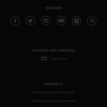
c
SÍGUENOS
o
n
t
a
c
t
o
c
o
COUNTRY AND LANGUAGE
n
e
Costa Rica
l
d
e
p
a
ASISTENCIA
r
t
Devoluciones y reembolsos
a
m
Página principal de asistencia
e