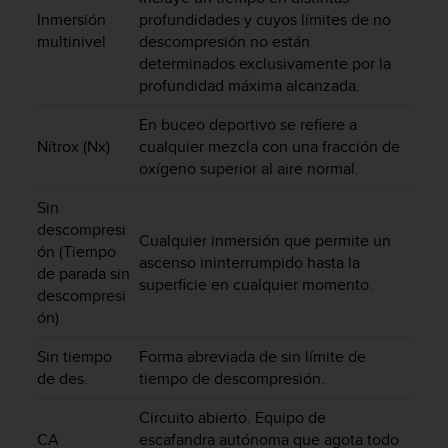
c
Inmersión
profundidades y cuyos límites de no
o
multinivel
descompresión no están
n
determinados exclusivamente por la
t
profundidad máxima alcanzada.
e
n
En buceo deportivo se refiere a
i
Nítrox (Nx)
cualquier mezcla con una fracción de
d
oxígeno superior al aire normal.
o
w
Sin
e
descompresi
b
Cualquier inmersión que permite un
(
ón (Tiempo
ascenso ininterrumpido hasta la
W
de parada sin
superficie en cualquier momento.
e
descompresi
b
ón)
C
o
Sin tiempo
Forma abreviada de sin límite de
n
de des.
tiempo de descompresión.
t
e
Circuito abierto. Equipo de
n
CA
escafandra autónoma que agota todo