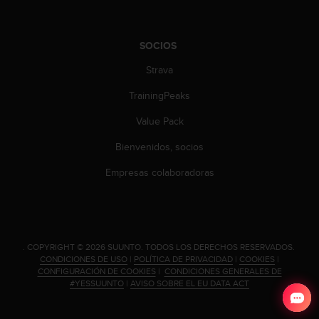
0
0
(
SOCIOS
l
l
Strava
a
m
TrainingPeaks
a
Value Pack
d
a
Bienvenidos, socios
g
r
Empresas colaboradoras
a
t
u
i
t
.
COPYRIGHT © 2026 SUUNTO.
TODOS LOS DERECHOS RESERVADOS.
a
CONDICIONES DE USO
|
POLÍTICA DE PRIVACIDAD
|
COOKIES
|
)
CONFIGURACIÓN DE COOKIES
|
CONDICIONES GENERALES DE
s
#YESSUUNTO
|
AVISO SOBRE EL EU DATA ACT
i
t