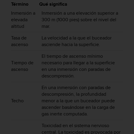
m
Término
Qué significa
i
s
Inmersión a
Inmersión a una elevación superior a
o
elevada
300 m (1000 pies) sobre el nivel del
d
altitud
mar.
e
a
Tasa de
La velocidad a la que el buceador
l
ascenso
asciende hacia la superficie.
c
a
El tiempo de ascenso mínimo
n
Tiempo de
necesario para llegar a la superficie
z
ascenso
en una inmersión con paradas de
a
descompresión.
r
e
En una inmersión con paradas de
l
descompresión, la profundidad
n
Techo
menor a la que un buceador puede
i
ascender basándose en la carga de
v
gas inerte computada.
e
l
Toxicidad en el sistema nervioso
d
central. La toxicidad es provocada por
e