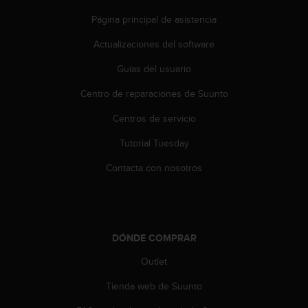
t
Página principal de asistencia
a
s
Actualizaciones del software
d
e
Guías del usuario
a
Centro de reparaciones de Suunto
c
c
Centros de servicio
e
s
Tutorial Tuesday
i
b
Contacta con nosotros
i
l
i
d
a
DÓNDE COMPRAR
d
p
Outlet
a
Tienda web de Suunto
r
a