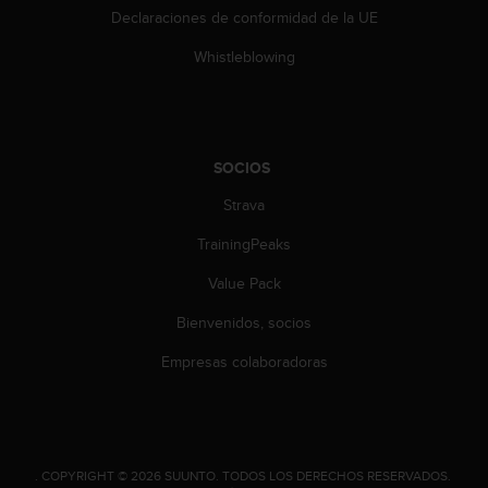
t
Declaraciones de conformidad de la UE
A
c
Whistleblowing
c
e
s
s
i
SOCIOS
b
i
Strava
l
i
TrainingPeaks
t
Value Pack
y
G
Bienvenidos, socios
u
i
Empresas colaboradoras
d
e
l
i
n
.
COPYRIGHT © 2026 SUUNTO.
TODOS LOS DERECHOS RESERVADOS.
e