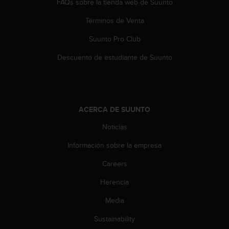
FAQs sobre la tienda web de Suunto
c
o
Términos de Venta
n
t
Suunto Pro Club
e
n
Descuento de estudiante de Suunto
i
d
o
w
e
ACERCA DE SUUNTO
b
Noticias
(
W
Información sobre la empresa
e
b
Careers
C
o
Herencia
n
t
Media
e
Sustainability
n