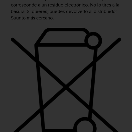
m
corresponde a un residuo electrónico. No lo tires a la
i
basura. Si quieres, puedes devolverlo al distribuidor
s
Suunto más cercano.
o
d
e
a
l
c
a
n
z
a
r
e
l
n
i
v
e
l
d
e