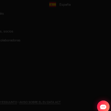
España
aks
s, socios
olaboradoras
#YESSUUNTO
|
AVISO SOBRE EL EU DATA ACT