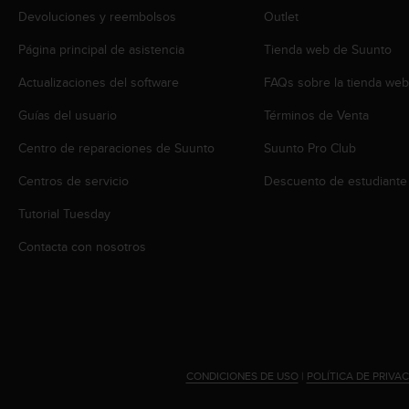
i
Devoluciones y reembolsos
Outlet
o
w
Página principal de asistencia
Tienda web de Suunto
e
b
Actualizaciones del software
FAQs sobre la tienda we
d
e
Guías del usuario
Términos de Venta
a
Centro de reparaciones de Suunto
Suunto Pro Club
c
u
Centros de servicio
Descuento de estudiante
e
r
Tutorial Tuesday
d
o
Contacta con nosotros
c
o
n
l
a
s
P
CONDICIONES DE USO
|
POLÍTICA DE PRIVA
a
u