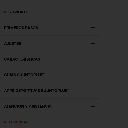
m
i
s
SEGURIDAD
o
d
PRIMEROS PASOS
e
a
l
AJUSTES
c
a
n
CARACTERÍSTICAS
z
a
r
GUÍAS SUUNTOPLUS™
e
l
APPS DEPORTIVAS SUUNTOPLUS™
n
i
v
ATENCIÓN Y ASISTENCIA
e
l
d
REFERENCIA
e