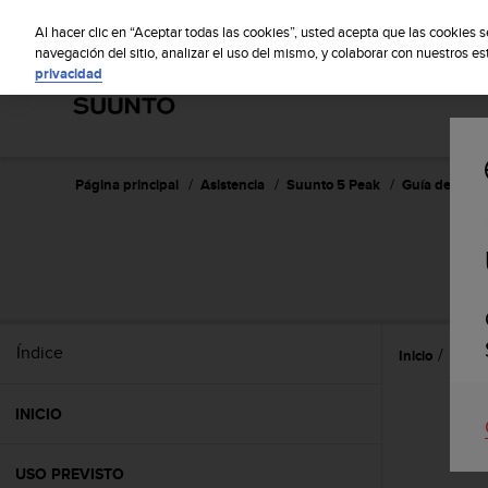
S
Sus
u
Al hacer clic en “Aceptar todas las cookies”, usted acepta que las cookies 
u
navegación del sitio, analizar el uso del mismo, y colaborar con nuestros e
privacidad
n
t
o
m
a
n
Página principal
Asistencia
Suunto 5 Peak
Guía del usua
t
i
e
n
e
s
u
Índice
Inicio
Refer
c
o
m
INICIO
p
r
o
USO PREVISTO