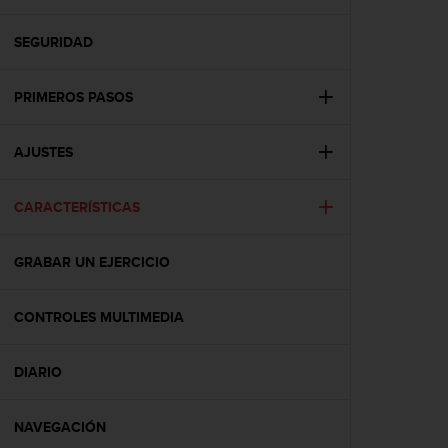
m
i
s
SEGURIDAD
o
d
PRIMEROS PASOS
e
a
l
AJUSTES
c
a
n
CARACTERÍSTICAS
z
a
r
GRABAR UN EJERCICIO
e
l
CONTROLES MULTIMEDIA
n
i
v
DIARIO
e
l
d
NAVEGACIÓN
e