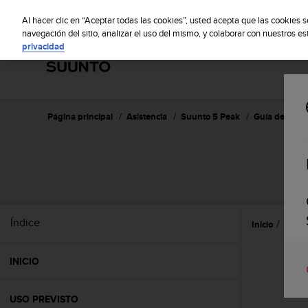
S
Sus
u
Al hacer clic en “Aceptar todas las cookies”, usted acepta que las cookies 
u
navegación del sitio, analizar el uso del mismo, y colaborar con nuestros e
privacidad
n
t
o
m
a
n
Página principal
Asistencia
Suunto 5 Peak
Guía del usua
t
i
e
n
e
s
u
Índice
Inicio
Caract
c
o
m
INICIO
p
r
o
USO PREVISTO