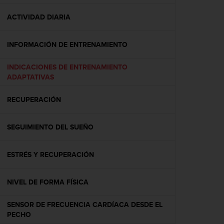
c
o
ACTIVIDAD DIARIA
n
f
INFORMACIÓN DE ENTRENAMIENTO
o
r
m
INDICACIONES DE ENTRENAMIENTO
i
ADAPTATIVAS
d
a
RECUPERACIÓN
d
A
A
SEGUIMIENTO DEL SUEÑO
e
n
ESTRÉS Y RECUPERACIÓN
e
s
t
NIVEL DE FORMA FÍSICA
e
s
SENSOR DE FRECUENCIA CARDÍACA DESDE EL
i
PECHO
t