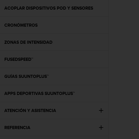
i
o
ACOPLAR DISPOSITIVOS POD Y SENSORES
w
e
CRONÓMETROS
b
d
e
ZONAS DE INTENSIDAD
a
c
u
FUSEDSPEED™
e
r
d
GUÍAS SUUNTOPLUS™
o
c
APPS DEPORTIVAS SUUNTOPLUS™
o
n
l
ATENCIÓN Y ASISTENCIA
a
s
P
REFERENCIA
a
u