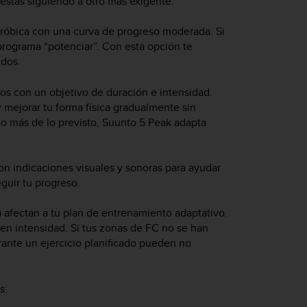
stás siguiendo a otro más exigente.
aeróbica con una curva de progreso moderada. Si
programa “potenciar”. Con esta opción te
idos.
os con un objetivo de duración e intensidad.
y mejorar tu forma física gradualmente sin
co más de lo previsto,
Suunto 5 Peak
adapta
con indicaciones visuales y sonoras para ayudar
guir tu progreso.
) afectan a tu plan de entrenamiento adaptativo.
yen intensidad. Si tus zonas de FC no se han
rante un ejercicio planificado pueden no
s: