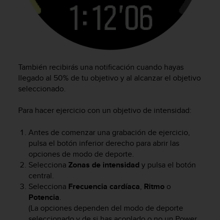
i
e
n
e
s
a
l
También recibirás una notificación cuando hayas
g
llegado al 50% de tu objetivo y al alcanzar el objetivo
ú
seleccionado.
n
p
Para hacer ejercicio con un objetivo de intensidad:
r
o
b
Antes de comenzar una grabación de ejercicio,
l
pulsa el botón inferior derecho para abrir las
e
opciones de modo de deporte.
m
Selecciona
Zonas de intensidad
y pulsa el botón
a
central.
p
Selecciona
Frecuencia cardíaca
,
Ritmo
o
a
Potencia
.
r
(La opciones dependen del modo de deporte
a
seleccionado y de si has acoplado o no un Power
a