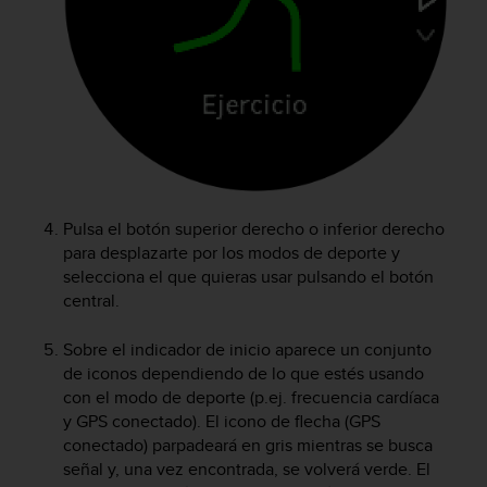
c
o
n
f
o
r
m
i
d
a
Pulsa el botón superior derecho o inferior derecho
d
para desplazarte por los modos de deporte y
A
A
selecciona el que quieras usar pulsando el botón
e
central.
n
e
Sobre el indicador de inicio aparece un conjunto
s
de iconos dependiendo de lo que estés usando
t
con el modo de deporte (p.ej. frecuencia cardíaca
e
y GPS conectado). El icono de flecha (GPS
s
conectado) parpadeará en gris mientras se busca
i
señal y, una vez encontrada, se volverá verde. El
t