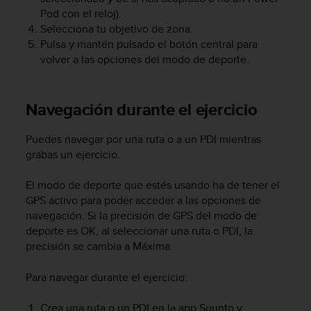
c
Pod con el reloj).
c
Selecciona tu objetivo de zona.
e
Pulsa y mantén pulsado el botón central para
d
volver a las opciones del modo de deporte.
e
r
a
Navegación durante el ejercicio
l
a
i
Puedes navegar por una ruta o a un PDI mientras
n
grabas un ejercicio.
f
o
El modo de deporte que estés usando ha de tener el
r
GPS activo para poder acceder a las opciones de
m
navegación. Si la precisión de GPS del modo de
a
deporte es OK, al seleccionar una ruta o PDI, la
c
precisión se cambia a Máxima.
i
ó
n
Para navegar durante el ejercicio:
c
o
Crea una ruta o un PDI en la app Suunto y