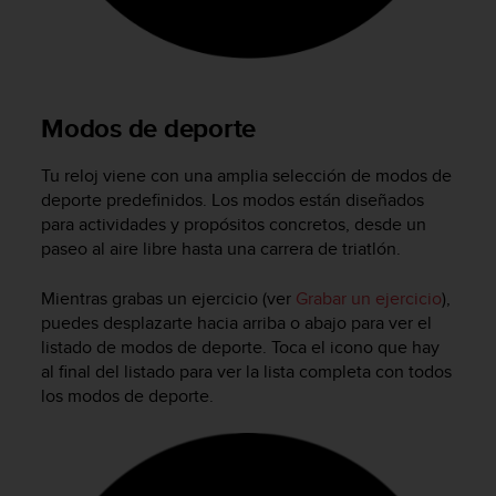
d
e
a
c
c
e
Modos de deporte
s
i
Tu reloj viene con una amplia selección de modos de
b
deporte predefinidos. Los modos están diseñados
i
para actividades y propósitos concretos, desde un
l
paseo al aire libre hasta una carrera de triatlón.
i
d
a
Mientras grabas un ejercicio (ver
Grabar un ejercicio
),
d
puedes desplazarte hacia arriba o abajo para ver el
.
listado de modos de deporte. Toca el icono que hay
P
al final del listado para ver la lista completa con todos
o
los modos de deporte.
n
t
e
e
n