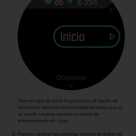
t
a
s
d
e
a
c
c
e
s
i
b
i
l
i
d
Una vez que se inicia la grabación, la fuente de
a
frecuencia cardíaca seleccionada se bloquea y no
d
se puede cambiar durante la sesión de
p
entrenamiento en curso.
a
r
a
Puedes cambiar las pantallas durante la grabación