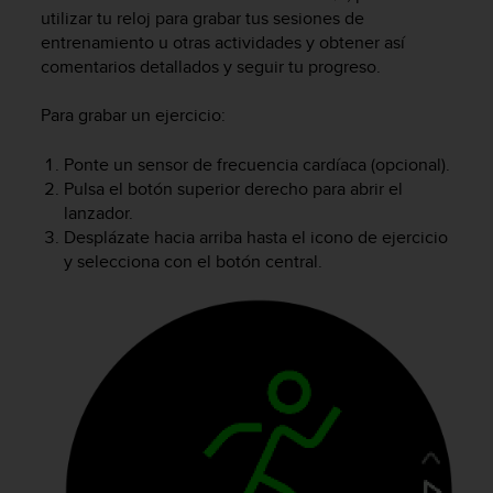
m
utilizar tu reloj para grabar tus sesiones de
i
entrenamiento u otras actividades y obtener así
s
comentarios detallados y seguir tu progreso.
o
d
e
Para grabar un ejercicio:
a
l
Ponte un sensor de frecuencia cardíaca (opcional).
c
Pulsa el botón superior derecho para abrir el
a
lanzador.
n
Desplázate hacia arriba hasta el icono de ejercicio
z
y selecciona con el botón central.
a
r
e
l
n
i
v
e
l
d
e