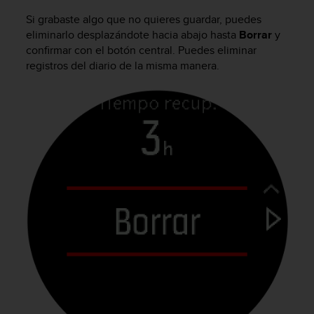
s
Si grabaste algo que no quieres guardar, puedes
,
eliminarlo desplazándote hacia abajo hasta
Borrar
y
W
confirmar con el botón central. Puedes eliminar
C
registros del diario de la misma manera.
A
G
)
2
.
0
y
o
t
r
a
s
n
o
r
m
a
s