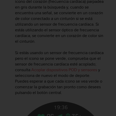
icono del corazón (frecuencia cardíaca) parpadea
i
o
en gris durante la búsqueda y, cuando se
w
encuentra una señal, se convierte en un corazón
e
de color conectado a un cinturón si se está
b
utilizando un sensor de frecuencia cardíaca. Si
d
estás utilizando el sensor óptico de frecuencia
e
cardíaca, se convierte en un corazón de color sin
a
el cinturón.
c
u
Si estás usando un sensor de frecuencia cardíaca
e
pero el icono se pone verde, comprueba que el
r
d
sensor de frecuencia cardíaca esté acoplado;
o
consulta
Acoplar dispositivos POD y sensores
y
c
selecciona de nuevo el modo de deporte.
o
Puedes esperar a que cada icono se vea verde o
n
comenzar la grabación tan pronto como desees
l
pulsando el botón central.
a
s
P
a
u