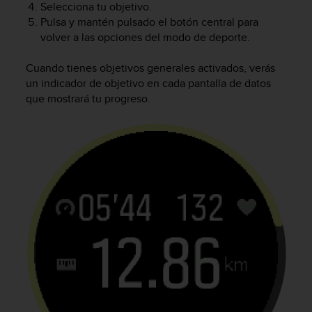
Selecciona tu objetivo.
0
Pulsa y mantén pulsado el botón central para
0
volver a las opciones del modo de deporte.
(
l
l
Cuando tienes objetivos generales activados, verás
a
un indicador de objetivo en cada pantalla de datos
m
que mostrará tu progreso.
a
d
a
g
r
a
t
u
i
t
a
)
s
i
t