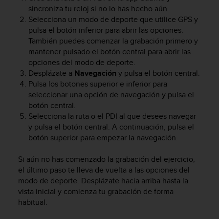
n
sincroniza tu reloj si no lo has hecho aún.
t
Selecciona un modo de deporte que utilice GPS y
e
pulsa el botón inferior para abrir las opciones.
n
También puedes comenzar la grabación primero y
i
mantener pulsado el botón central para abrir las
d
opciones del modo de deporte.
a
Desplázate a
Navegación
y pulsa el botón central.
e
n
Pulsa los botones superior e inferior para
e
seleccionar una opción de navegación y pulsa el
s
botón central.
t
Selecciona la ruta o el PDI al que desees navegar
e
y pulsa el botón central. A continuación, pulsa el
s
botón superior para empezar la navegación.
i
t
Si aún no has comenzado la grabación del ejercicio,
i
el último paso te lleva de vuelta a las opciones del
o
modo de deporte. Desplázate hacia arriba hasta la
w
e
vista inicial y comienza tu grabación de forma
b
habitual.
.