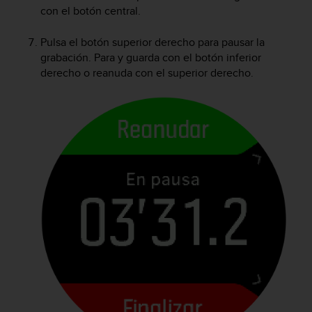
c
con el botón central.
o
n
Pulsa el botón superior derecho para pausar la
t
grabación. Para y guarda con el botón inferior
e
derecho o reanuda con el superior derecho.
n
i
d
o
w
e
b
(
W
e
b
C
o
n
t
e
n