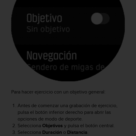
e
n
E
E
.
U
U
.
e
n
e
l
+
1
8
Para hacer ejercicio con un objetivo general:
5
5
Antes de comenzar una grabación de ejercicio,
2
pulsa el botón inferior derecho para abrir las
5
opciones de modo de deporte.
8
Selecciona
Objetivos
y pulsa el botón central.
0
Selecciona
Duración
o
Distancia
.
9