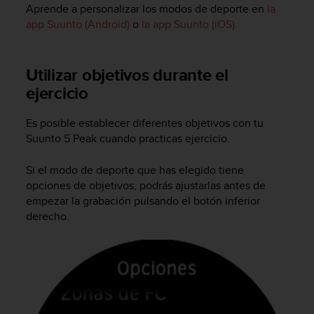
n
Aprende a personalizar los modos de deporte en
la
t
app Suunto (Android)
o
la app Suunto (iOS).
o
d
e
Utilizar objetivos durante el
S
ejercicio
e
r
v
Es posible establecer diferentes objetivos con tu
i
Suunto 5 Peak
cuando practicas ejercicio.
c
i
Si el modo de deporte que has elegido tiene
o
opciones de objetivos, podrás ajustarlas antes de
a
empezar la grabación pulsando el botón inferior
l
derecho.
C
l
i
e
n
t
e