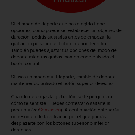
t
A
c
c
Si el modo de deporte que has elegido tiene
e
opciones, como puede ser establecer un objetivo de
s
duración, podrás ajustarlas antes de empezar la
s
i
grabación pulsando el botón inferior derecho.
b
También puedes ajustar tus opciones del modo de
i
deporte mientras grabas manteniendo pulsado el
l
botón central.
i
t
Si usas un modo multideporte, cambia de deporte
y
manteniendo pulsado el botón superior derecho.
G
u
Cuando detengas la grabación, se te preguntará
i
d
cómo te sentiste. Puedes contestar o saltarte la
e
pregunta (ver
Sensación
). A continuación obtendrás
l
un resumen de la actividad por el que podrás
i
desplazarte con los botones superior o inferior
n
derechos.
e