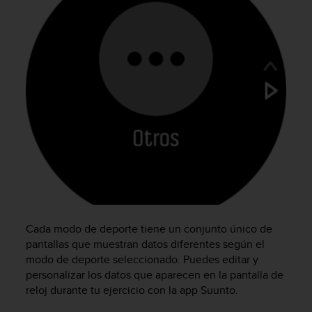
c
o
n
t
a
c
t
o
c
o
n
e
l
d
e
p
Cada modo de deporte tiene un conjunto único de
a
pantallas que muestran datos diferentes según el
r
modo de deporte seleccionado. Puedes editar y
t
personalizar los datos que aparecen en la pantalla de
a
reloj durante tu ejercicio con la app Suunto.
m
e