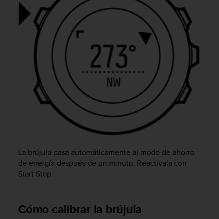
c
o
n
f
o
r
m
i
d
a
d
A
A
e
n
La brújula pasa automáticamente al modo de ahorro
e
de energía después de un minuto. Reactívala con
s
t
Start Stop
.
e
s
i
Cómo calibrar la brújula
t