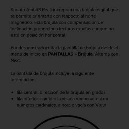
m
i
Suunto Ambit3 Peak
incorpora una brújula digital que
s
te permite orientarte con respecto al norte
o
magnético. Esta brújula con compensación de
d
inclinación proporciona lecturas exactas aunque no
e
esté en posición horizontal.
a
l
c
Puedes mostrar/ocultar la pantalla de brújula desde el
a
menú de inicio en
PANTALLAS
»
Brújula
. Alterna con
n
Next
.
z
a
La pantalla de brújula incluye la siguiente
r
información:
e
l
fila central: dirección de la brújula en grados
n
i
fila inferior: cambiar la vista a rumbo actual en
v
números cardinales, a hora o vacía con
View
e
l
d
e