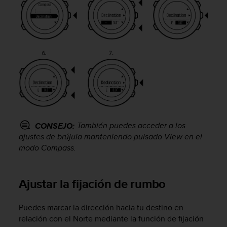
s
,
W
C
A
G
)
2
.
0
y
o
También puedes acceder a los
CONSEJO:
t
ajustes de brújula manteniendo pulsado
View
en el
r
modo
Compass
.
a
s
n
o
Ajustar la fijación de rumbo
r
m
Puedes marcar la dirección hacia tu destino en
a
relación con el Norte mediante la función de fijación
s