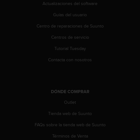
e
Actualizaciones del software
n
E
Guías del usuario
E
.
Centro de reparaciones de Suunto
Centros de servicio
U
U
Tutorial Tuesday
.
e
Contacta con nosotros
n
e
l
+
1
DÓNDE COMPRAR
8
5
Outlet
5
2
Tienda web de Suunto
5
FAQs sobre la tienda web de Suunto
8
0
Términos de Venta
9