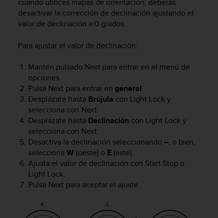
t
cuando utilices mapas de orientación, deberás
A
desactivar la corrección de declinación ajustando el
c
valor de declinación a 0 grados.
c
e
Para ajustar el valor de declinación:
s
s
Mantén pulsado
Next
para entrar en el menú de
i
opciones.
b
Pulsa
Next
para entrar en
general
.
i
l
Desplázate hasta
Brújula
con
Light Lock
y
i
selecciona con
Next
.
t
Desplázate hasta
Declinación
con
Light Lock
y
y
selecciona con
Next
.
G
Desactiva la declinación seleccionando
–
, o bien,
u
selecciona
W
(oeste) o
E
(este).
i
Ajusta el valor de declinación con
Start Stop
o
d
Light Lock
.
e
Pulsa
Next
para aceptar el ajuste.
l
i
n
e