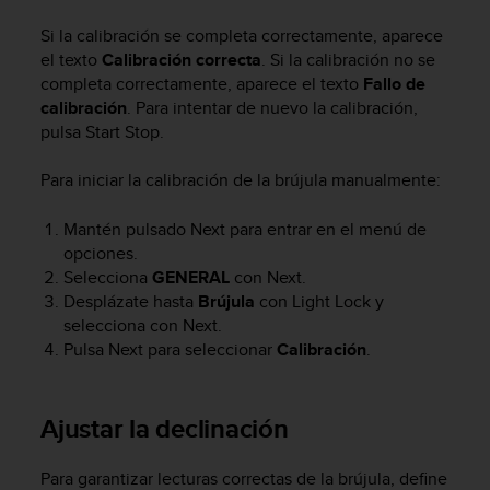
t
Si la calibración se completa correctamente, aparece
a
el texto
Calibración correcta
. Si la calibración no se
s
completa correctamente, aparece el texto
Fallo de
d
calibración
. Para intentar de nuevo la calibración,
e
a
pulsa
Start Stop
.
c
c
Para iniciar la calibración de la brújula manualmente:
e
s
Mantén pulsado
Next
para entrar en el menú de
i
opciones.
b
Selecciona
GENERAL
con
Next
.
i
Desplázate hasta
Brújula
con
Light Lock
y
l
selecciona con
Next
.
i
d
Pulsa
Next
para seleccionar
Calibración
.
a
d
p
Ajustar la declinación
a
r
Para garantizar lecturas correctas de la brújula, define
a