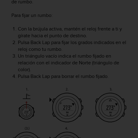
de rumbo.
d
e
a
Para fijar un rumbo:
c
c
Con la brújula activa, mantén el reloj frente a ti y
e
gírate hacia el punto de destino.
s
Pulsa
Back Lap
para fijar los grados indicados en el
i
reloj como tu rumbo.
b
Un triángulo vacío indica el rumbo fijado en
i
relación con el indicador de Norte (triángulo de
l
color).
i
d
Pulsa
Back Lap
para borrar el rumbo fijado.
a
d
.
P
o
n
t
e
e
n