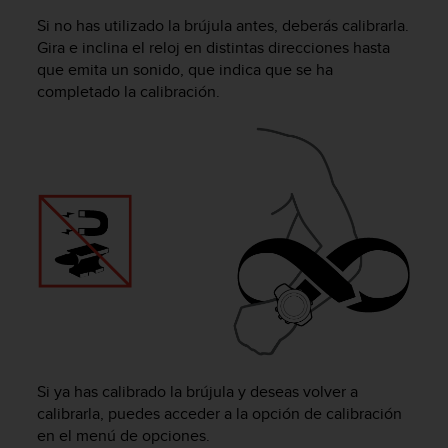
i
Si no has utilizado la brújula antes, deberás calibrarla.
o
w
Gira e inclina el reloj en distintas direcciones hasta
e
que emita un sonido, que indica que se ha
b
completado la calibración.
d
e
a
c
u
e
r
d
o
c
o
n
l
a
s
Si ya has calibrado la brújula y deseas volver a
P
calibrarla, puedes acceder a la opción de calibración
a
en el menú de opciones.
u