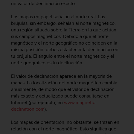
c
un valor de declinación exacto.
o
n
Los mapas en papel señalan al norte real. Las
t
brújulas, sin embargo, señalan al norte magnético,
e
una región situada sobre la Tierra en la que actúan
n
sus campos magnéticos. Debido a que el norte
i
magnético y el norte geográfico no coinciden en la
d
misma posición, debes establecer la declinación en
o
tu brújula. El ángulo entre el norte magnético y el
w
norte geográfico es tu declinación.
e
b
(
El valor de declinación aparece en la mayoría de
W
mapas. La localización del norte magnético cambia
e
anualmente, de modo que el valor de declinación
b
más exacto y actualizado puede consultarse en
C
Internet (por ejemplo, en
www.magnetic-
o
declination.com
).
n
t
Los mapas de orientación, no obstante, se trazan en
e
n
relación con el norte magnético. Esto significa que