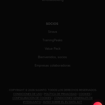
i
e
n
e
s
SOCIOS
a
l
Strava
g
ú
TrainingPeaks
n
p
Value Pack
r
Bienvenidos, socios
o
b
Empresas colaboradoras
l
e
m
a
p
a
.
COPYRIGHT © 2026 SUUNTO.
TODOS LOS DERECHOS RESERVADOS.
CONDICIONES DE USO
|
POLÍTICA DE PRIVACIDAD
|
COOKIES
|
r
CONFIGURACIÓN DE COOKIES
|
CONDICIONES GENERALES DE
a
#YESSUUNTO
|
AVISO SOBRE EL EU DATA ACT
a