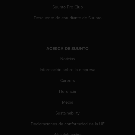
0
Suunto Pro Club
0
(
Descuento de estudiante de Suunto
l
l
a
m
a
ACERCA DE SUUNTO
d
a
Noticias
g
Información sobre la empresa
r
a
Careers
t
u
Herencia
i
t
Media
a
)
Sustainability
s
Declaraciones de conformidad de la UE
i
t
Whistleblowing