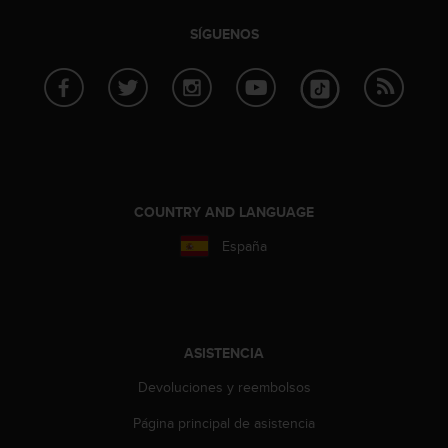
n
t
SÍGUENOS
o
d
e
S
e
r
v
i
c
COUNTRY AND LANGUAGE
i
España
o
a
l
C
l
i
ASISTENCIA
e
Devoluciones y reembolsos
n
t
Página principal de asistencia
e