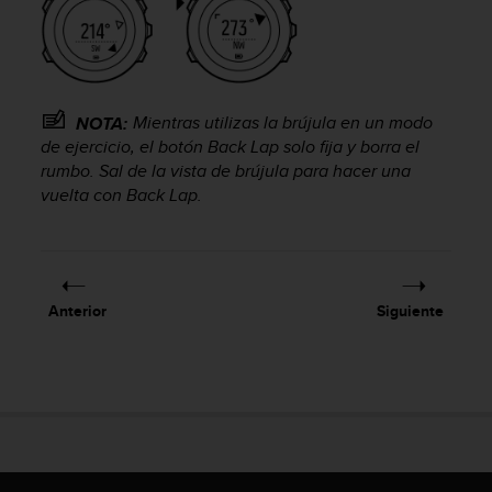
c
o
n
t
a
Mientras utilizas la brújula en un modo
NOTA:
c
de ejercicio, el botón
Back Lap
solo fija y borra el
t
rumbo. Sal de la vista de brújula para hacer una
o
vuelta con
Back Lap
.
c
o
n
e
l
d
Anterior
Siguiente
e
p
a
r
t
a
m
e