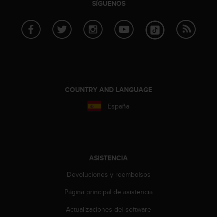
SÍGUENOS
c
o
n
t
e
n
i
d
o
COUNTRY AND LANGUAGE
w
e
España
b
(
W
e
b
ASISTENCIA
C
o
Devoluciones y reembolsos
n
t
Página principal de asistencia
e
n
Actualizaciones del software