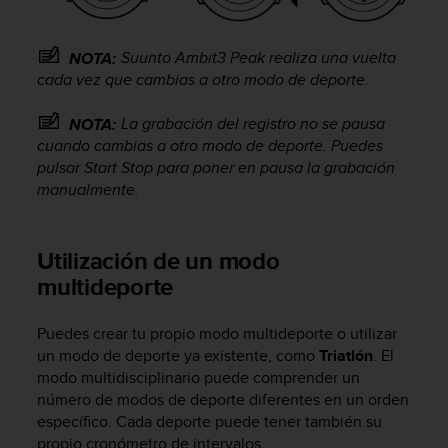
i
o
w
Suunto Ambit3 Peak
realiza una vuelta
NOTA:
e
cada vez que cambias a otro modo de deporte.
b
d
La grabación del registro no se pausa
NOTA:
e
cuando cambias a otro modo de deporte. Puedes
a
c
pulsar
Start Stop
para poner en pausa la grabación
u
manualmente.
e
r
d
Utilización de un modo
o
multideporte
c
o
n
Puedes crear tu propio modo multideporte o utilizar
l
un modo de deporte ya existente, como
Triatlón
. El
a
modo multidisciplinario puede comprender un
s
número de modos de deporte diferentes en un orden
P
específico. Cada deporte puede tener también su
a
propio cronómetro de intervalos.
u