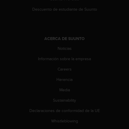
s
Descuento de estudiante de Suunto
,
W
C
A
G
)
ACERCA DE SUUNTO
2
Noticias
.
0
Información sobre la empresa
y
o
Careers
t
r
Herencia
a
Media
s
n
Sustainability
o
r
Declaraciones de conformidad de la UE
m
a
Whistleblowing
s