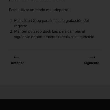
t
a
Para utilizar un modo multideporte:
s
d
Pulsa
Start Stop
para iniciar la grabación del
e
registro.
a
Mantén pulsado
Back Lap
para cambiar al
c
siguiente deporte mientras realizas el ejercicio.
c
e
s
i
b
Anterior
Siguiente
i
l
i
d
a
d
p
a
r
a