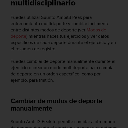
m
multidisciplinario
i
s
Puedes utilizar
Suunto Ambit3 Peak
para
o
entrenamiento multideporte y cambiar fácilmente
d
e
entre distintos modos de deporte (ver
Modos de
a
deporte
) mientras haces tus ejercicios y ver datos
l
específicos de cada deporte durante el ejercicio y en
c
el resumen de registro.
a
n
Puedes cambiar de deporte manualmente durante el
z
ejercicio o crear un modo multideporte para cambiar
a
de deporte en un orden específico, como por
r
ejemplo, para triatlón.
e
l
n
i
Cambiar de modos de deporte
v
manualmente
e
l
d
Suunto Ambit3 Peak
te permite cambiar a otro modo
e
de deporte durante el ejercicio sin tener que detener