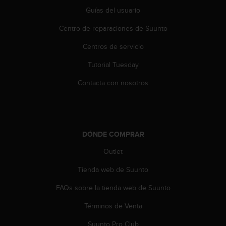
t
Guías del usuario
A
c
Centro de reparaciones de Suunto
c
e
Centros de servicio
s
s
Tutorial Tuesday
i
b
Contacta con nosotros
i
l
i
t
y
DÓNDE COMPRAR
G
Outlet
u
i
Tienda web de Suunto
d
e
FAQs sobre la tienda web de Suunto
l
i
Términos de Venta
n
e
Suunto Pro Club