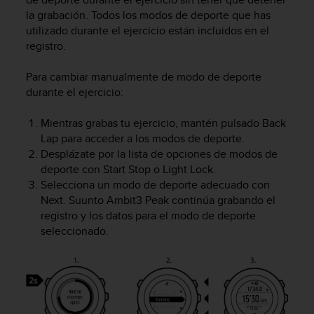
c
la grabación. Todos los modos de deporte que has
o
utilizado durante el ejercicio están incluidos en el
n
registro.
f
o
Para cambiar manualmente de modo de deporte
r
durante el ejercicio:
m
i
d
Mientras grabas tu ejercicio, mantén pulsado
Back
a
Lap
para acceder a los modos de deporte.
d
Desplázate por la lista de opciones de modos de
A
deporte con
Start Stop
o
Light Lock
.
A
Selecciona un modo de deporte adecuado con
e
Next
.
Suunto Ambit3 Peak
continúa grabando el
n
registro y los datos para el modo de deporte
e
seleccionado.
s
t
e
s
i
t