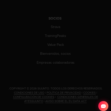
d
e
a
c
SOCIOS
c
e
Strava
s
TrainingPeaks
i
b
Value Pack
i
l
Bienvenidos, socios
i
d
Empresas colaboradoras
a
d
.
P
o
.
COPYRIGHT © 2026 SUUNTO.
TODOS LOS DERECHOS RESERVADOS.
n
CONDICIONES DE USO
|
POLÍTICA DE PRIVACIDAD
|
COOKIES
|
t
CONFIGURACIÓN DE COOKIES
|
CONDICIONES GENERALES DE
e
#YESSUUNTO
|
AVISO SOBRE EL EU DATA ACT
e
n