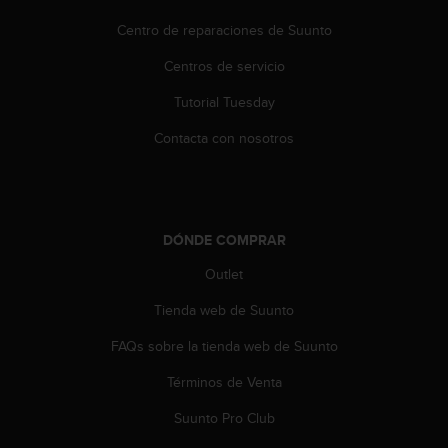
s
Centro de reparaciones de Suunto
,
W
Centros de servicio
C
A
Tutorial Tuesday
G
)
Contacta con nosotros
2
.
0
y
o
DÓNDE COMPRAR
t
r
Outlet
a
Tienda web de Suunto
s
n
FAQs sobre la tienda web de Suunto
o
r
Términos de Venta
m
a
Suunto Pro Club
s