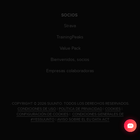
c
o
SOCIOS
n
t
Strava
a
c
TrainingPeaks
t
Value Pack
o
c
Bienvenidos, socios
o
n
Empresas colaboradoras
e
l
d
e
p
.
COPYRIGHT © 2026 SUUNTO.
TODOS LOS DERECHOS RESERVADOS.
a
CONDICIONES DE USO
|
POLÍTICA DE PRIVACIDAD
|
COOKIES
|
r
CONFIGURACIÓN DE COOKIES
|
CONDICIONES GENERALES DE
t
#YESSUUNTO
|
AVISO SOBRE EL EU DATA ACT
a
m
e