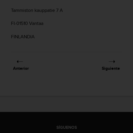
c
o
Tammiston kauppatie 7 A
n
t
FI-01510 Vantaa
e
n
FINLANDIA
i
d
o
w
e
b
Anterior
Siguiente
(
W
e
b
C
o
n
t
e
SÍGUENOS
n