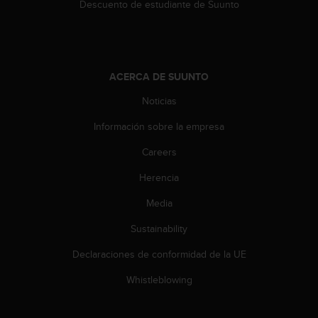
d
Descuento de estudiante de Suunto
e
a
c
c
e
ACERCA DE SUUNTO
s
Noticias
i
b
Información sobre la empresa
i
l
Careers
i
d
Herencia
a
d
Media
.
Sustainability
P
o
Declaraciones de conformidad de la UE
n
t
Whistleblowing
e
e
n