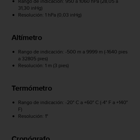
Rango de indicación: 950 a 1060 hPa (28,05 a
i
31,30 inHg)
o
w
Resolución: 1 hPa (0,03 inHg)
e
b
d
Altímetro
e
a
Rango de indicación: -500 m a 9999 m (-1640 pies
c
u
a 32805 pies)
e
Resolución: 1 m (3 pies)
r
d
o
Termómetro
c
o
n
Rango de indicación: -20° C a +60° C (-4° F a +140°
l
F)
a
Resolución: 1°
s
P
a
Cronógrafo
u