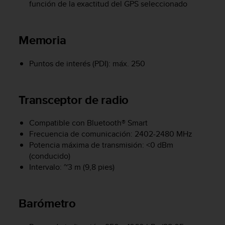
función de la exactitud del GPS seleccionado
c
o
n
Memoria
f
o
r
Puntos de interés (PDI): máx. 250
m
i
d
Transceptor de radio
a
d
A
Compatible con Bluetooth® Smart
A
Frecuencia de comunicación: 2402-2480 MHz
e
Potencia máxima de transmisión: <0 dBm
n
(conducido)
e
Intervalo: ~3 m (9,8 pies)
s
t
e
s
Barómetro
i
t