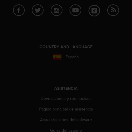
t
A
c
c
e
s
s
i
COUNTRY AND LANGUAGE
b
i
España
l
i
t
y
G
ASISTENCIA
u
i
Devoluciones y reembolsos
d
e
Página principal de asistencia
l
i
Actualizaciones del software
n
e
Guías del usuario