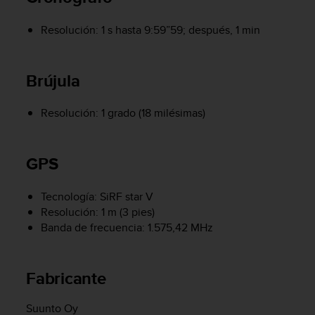
t
a
Resolución: 1 s hasta 9:59”59; después, 1 min
s
d
e
Brújula
a
c
c
Resolución: 1 grado (18 milésimas)
e
s
i
GPS
b
i
l
Tecnología: SiRF star V
i
Resolución: 1 m (3 pies)
d
Banda de frecuencia: 1.575,42 MHz
a
d
p
Fabricante
a
r
Suunto Oy
a