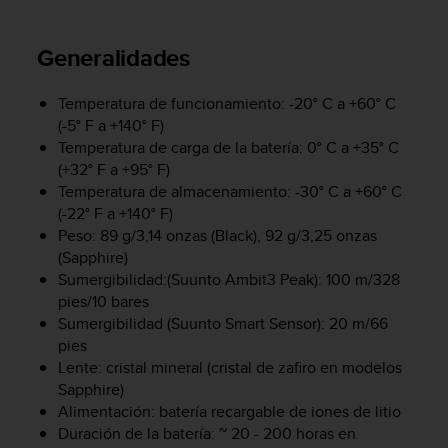
m
i
s
Generalidades
o
d
e
Temperatura de funcionamiento: -20° C a +60° C
a
(-5° F a +140° F)
l
Temperatura de carga de la batería: 0° C a +35° C
c
(+32° F a +95° F)
a
Temperatura de almacenamiento: -30° C a +60° C
n
(-22° F a +140° F)
z
Peso: 89 g/3,14 onzas (Black), 92 g/3,25 onzas
a
(Sapphire)
r
Sumergibilidad:(
Suunto Ambit3 Peak
): 100 m/328
e
pies/10 bares
l
n
Sumergibilidad (Suunto Smart Sensor): 20 m/66
i
pies
v
Lente: cristal mineral (cristal de zafiro en modelos
e
Sapphire)
l
Alimentación: batería recargable de iones de litio
d
Duración de la batería: ~ 20 - 200 horas en
e