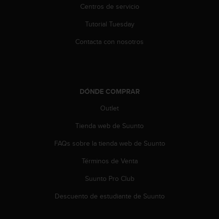
Centros de servicio
t
a
Tutorial Tuesday
s
d
Contacta con nosotros
e
a
c
c
e
DÓNDE COMPRAR
s
i
Outlet
b
i
Tienda web de Suunto
l
FAQs sobre la tienda web de Suunto
i
d
Términos de Venta
a
d
Suunto Pro Club
p
a
Descuento de estudiante de Suunto
r
a