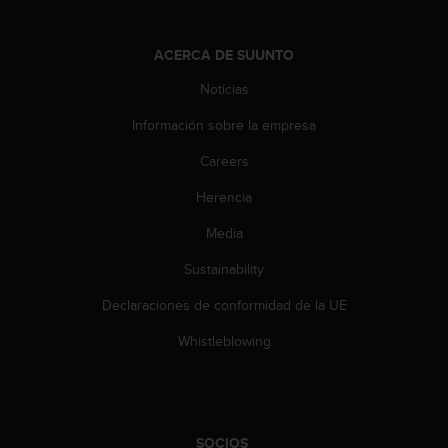
c
o
n
ACERCA DE SUUNTO
t
e
Noticias
n
Información sobre la empresa
i
d
Careers
o
w
Herencia
e
b
Media
(
W
Sustainability
e
Declaraciones de conformidad de la UE
b
C
Whistleblowing
o
n
t
e
n
SOCIOS