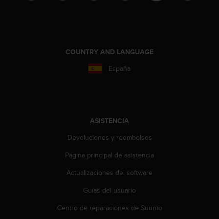
i
o
w
e
b
d
COUNTRY AND LANGUAGE
e
España
a
c
u
e
r
d
ASISTENCIA
o
Devoluciones y reembolsos
c
o
Página principal de asistencia
n
l
Actualizaciones del software
a
s
Guías del usuario
P
a
Centro de reparaciones de Suunto
u