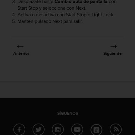
Desplázate hasta
Cambio auto de pantalla
con
c
Start Stop
y selecciona con
Next
.
o
Activa o desactiva con
Start Stop
o
Light Lock
.
n
Mantén pulsado
Next
para salir.
f
o
r
m
i
d
Anterior
Siguiente
a
d
A
A
e
n
e
s
t
e
SÍGUENOS
s
i
t