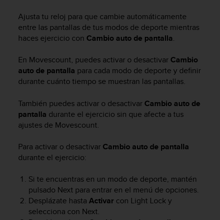
m
i
Ajusta tu reloj para que cambie automáticamente
s
entre las pantallas de tus modos de deporte mientras
o
haces ejercicio con
Cambio auto de pantalla
.
d
e
En Movescount, puedes activar o desactivar
Cambio
a
l
auto de pantalla
para cada modo de deporte y definir
c
durante cuánto tiempo se muestran las pantallas.
a
n
También puedes activar o desactivar
Cambio auto de
z
pantalla
durante el ejercicio sin que afecte a tus
a
ajustes de Movescount.
r
e
Para activar o desactivar
Cambio auto de pantalla
l
durante el ejercicio:
n
i
v
Si te encuentras en un modo de deporte, mantén
e
pulsado
Next
para entrar en el menú de opciones.
l
Desplázate hasta
Activar
con
Light Lock
y
d
selecciona con
Next
.
e