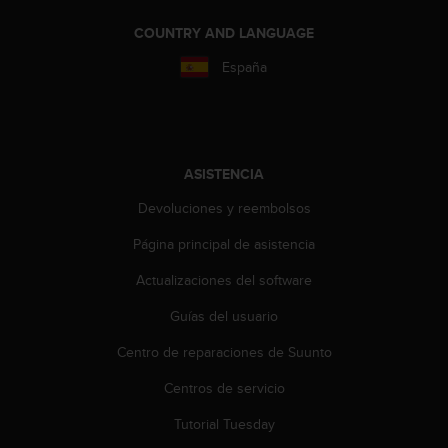
t
COUNTRY AND LANGUAGE
a
s
España
d
e
a
c
c
ASISTENCIA
e
s
Devoluciones y reembolsos
i
b
Página principal de asistencia
i
l
Actualizaciones del software
i
Guías del usuario
d
a
Centro de reparaciones de Suunto
d
p
Centros de servicio
a
r
Tutorial Tuesday
a