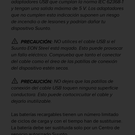
adaptadores USB que cumplan la norma IEC 62368-1
c
y tengan una salida máxima de 5 V. Los adaptadores
o
que no cumplen esta indicación suponen un riesgo
n
de incendio o de lesiones y podrían dañar tu
f
dispositivo Suunto.
o
r
m
NO utilices el cable USB si el
PRECAUCIÓN:
i
Suunto EON Steel
está mojado. Esto puede provocar
d
un fallo eléctrico. Comprueba que tanto el conector
a
del cable como el área de las patillas de conexión
d
del dispositivo estén secos.
A
A
NO dejes que las patillas de
PRECAUCIÓN:
e
conexión del cable USB toquen ninguna superficie
n
conductora. Esto puede cortocircuitar el cable y
e
s
dejarlo inutilizable.
t
e
Las baterías recargables tienen un número limitado
s
de ciclos de carga y con el tiempo han de sustituirse.
i
La batería debe ser sustituida solo por un Centro de
t
servicio autorizado Suunto.