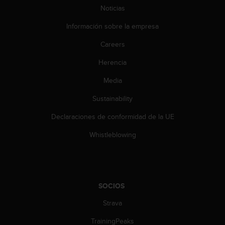
t
Noticias
A
c
Información sobre la empresa
c
e
Careers
s
s
Herencia
i
Media
b
i
Sustainability
l
i
Declaraciones de conformidad de la UE
t
y
Whistleblowing
G
u
i
d
e
SOCIOS
l
i
Strava
n
TrainingPeaks
e