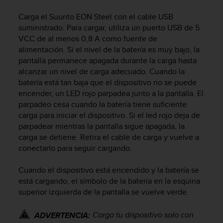
m
i
Carga el
Suunto EON Steel
con el cable USB
s
suministrado. Para cargar, utiliza un puerto USB de 5
o
VCC de al menos 0,8 A como fuente de
d
alimentación. Si el nivel de la batería es muy bajo, la
e
pantalla permanece apagada durante la carga hasta
a
l
alcanzar un nivel de carga adecuado. Cuando la
c
batería está tan baja que el dispositivo no se puede
a
encender, un LED rojo parpadea junto a la pantalla. El
n
parpadeo cesa cuando la batería tiene suficiente
z
carga para iniciar el dispositivo. Si el led rojo deja de
a
parpadear mientras la pantalla sigue apagada, la
r
carga se detiene. Retira el cable de carga y vuelve a
e
conectarlo para seguir cargando.
l
n
Cuando el dispositivo está encendido y la batería se
i
v
está cargando, el símbolo de la batería en la esquina
e
superior izquierda de la pantalla se vuelve verde.
l
d
Carga tu dispositivo solo con
ADVERTENCIA:
e