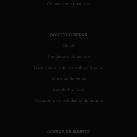
c
Contacta con nosotros
o
n
t
e
n
DÓNDE COMPRAR
i
Outlet
d
o
Tienda web de Suunto
w
e
FAQs sobre la tienda web de Suunto
b
(
Términos de Venta
W
e
Suunto Pro Club
b
Descuento de estudiante de Suunto
C
o
n
t
e
n
ACERCA DE SUUNTO