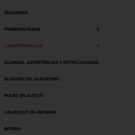
m
i
s
SEGURIDAD
o
d
PRIMEROS PASOS
e
a
l
CARACTERÍSTICAS
c
a
n
ALARMAS, ADVERTENCIAS Y NOTIFICACIONES
z
a
r
BLOQUEO DEL ALGORITMO
e
l
BUCEO EN ALTITUD
n
i
v
VELOCIDAD DE ASCENSO
e
l
d
BATERÍA
e