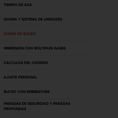
t
TIEMPO DE GAS
a
s
IDIOMA Y SISTEMA DE UNIDADES
d
e
a
DIARIO DE BUCEO
c
c
e
INMERSIÓN CON MÚLTIPLES GASES
s
i
b
CÁLCULOS DEL OXÍGENO
i
l
AJUSTE PERSONAL
i
d
a
BUCEO CON REBREATHER
d
p
PARADAS DE SEGURIDAD Y PARADAS
a
PROFUNDAS
r
a