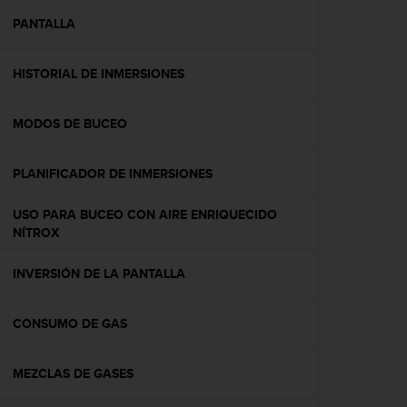
i
o
PANTALLA
w
e
HISTORIAL DE INMERSIONES
b
d
e
MODOS DE BUCEO
a
c
u
PLANIFICADOR DE INMERSIONES
e
r
USO PARA BUCEO CON AIRE ENRIQUECIDO
d
NÍTROX
o
c
INVERSIÓN DE LA PANTALLA
o
n
l
CONSUMO DE GAS
a
s
P
MEZCLAS DE GASES
a
u