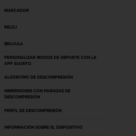
c
o
MARCADOR
n
f
RELOJ
o
r
m
BRÚJULA
i
d
PERSONALIZAR MODOS DE DEPORTE CON LA
a
APP SUUNTO
d
A
A
ALGORITMO DE DESCOMPRESIÓN
e
n
INMERSIONES CON PARADAS DE
e
DESCOMPRESIÓN
s
t
PERFIL DE DESCOMPRESIÓN
e
s
i
INFORMACIÓN SOBRE EL DISPOSITIVO
t