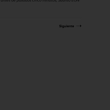
o antes de pasados cinco minutos,
Suunto EON
Siguiente