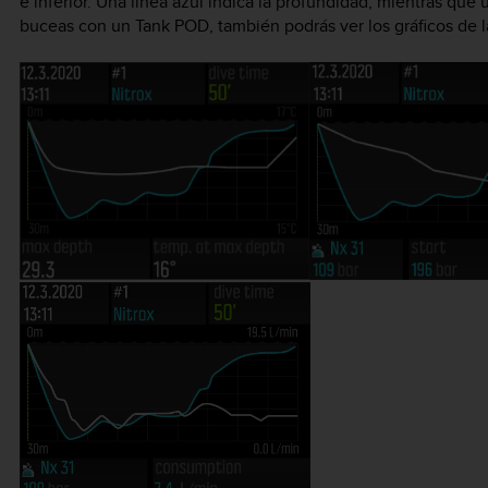
e inferior. Una línea azul indica la profundidad, mientras que 
buceas con un Tank POD, también podrás ver los gráficos de la