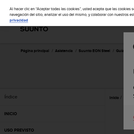
S
Sus
u
Al hacer clic en “Aceptar todas las cookies”, usted acepta que las cookies 
u
navegación del sitio, analizar el uso del mismo, y colaborar con nuestros e
privacidad
n
t
o
m
a
n
Página principal
Asistencia
Suunto EON Steel
Guía del u
t
i
e
n
e
s
u
Índice
Inicio
Caract
c
o
m
INICIO
p
r
o
USO PREVISTO