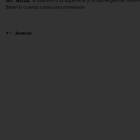
Si vuelves a la superficie y te sumerges de nuev
NOTA:
Steel
lo cuenta como una inmersión.
Anterior