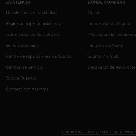
ASISTENCIA
DÓNDE COMPRAR
s
,
Devoluciones y reembolsos
Outlet
W
C
Página principal de asistencia
Tienda web de Suunto
A
Actualizaciones del software
FAQs sobre la tienda we
G
)
Guías del usuario
Términos de Venta
2
.
Centro de reparaciones de Suunto
Suunto Pro Club
0
y
Centros de servicio
Descuento de estudiante
o
t
Tutorial Tuesday
r
Contacta con nosotros
a
s
n
o
r
m
a
s
CONDICIONES DE USO
|
POLÍTICA DE PRIVA