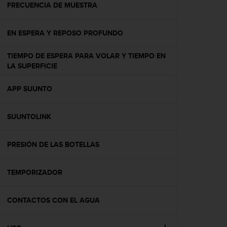
c
FRECUENCIA DE MUESTRA
o
n
EN ESPERA Y REPOSO PROFUNDO
t
e
n
TIEMPO DE ESPERA PARA VOLAR Y TIEMPO EN
i
LA SUPERFICIE
d
o
APP SUUNTO
w
e
b
SUUNTOLINK
(
W
PRESIÓN DE LAS BOTELLAS
e
b
C
TEMPORIZADOR
o
n
t
CONTACTOS CON EL AGUA
e
n