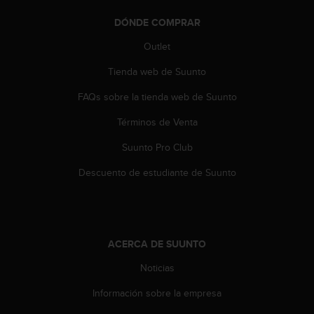
t
DÓNDE COMPRAR
a
s
Outlet
d
e
Tienda web de Suunto
a
c
FAQs sobre la tienda web de Suunto
c
Términos de Venta
e
s
Suunto Pro Club
i
b
Descuento de estudiante de Suunto
i
l
i
d
a
ACERCA DE SUUNTO
d
p
Noticias
a
r
Información sobre la empresa
a