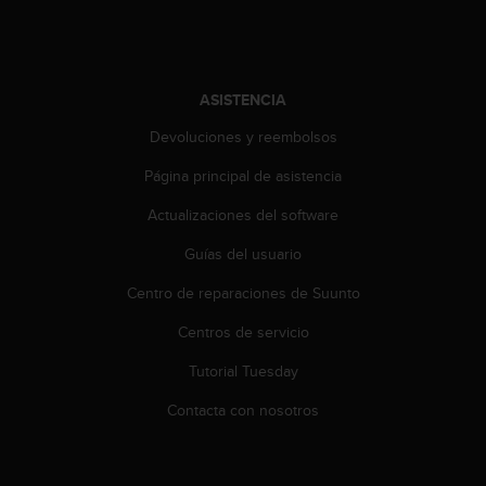
i
o
w
e
b
ASISTENCIA
d
e
Devoluciones y reembolsos
a
Página principal de asistencia
c
u
Actualizaciones del software
e
r
Guías del usuario
d
o
Centro de reparaciones de Suunto
c
o
Centros de servicio
n
Tutorial Tuesday
l
a
Contacta con nosotros
s
P
a
u