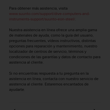
m
i
Para obtener más asistencia, visita
s
www.suunto.com/support/dive-computers-and-
o
instruments-support/suunto-eon-steel/
.
d
e
Nuestra asistencia en línea ofrece una amplia gama
a
l
de materiales de ayuda, como la guía del usuario,
c
preguntas frecuentes, vídeos instructivos, distintas
a
opciones para reparación y mantenimiento, nuestro
n
localizador de centros de servicio, términos y
z
condiciones de las garantías y datos de contacto para
a
asistencia al cliente.
r
e
Si no encuentras respuesta a tu pregunta en la
l
asistencia en línea, contacta con nuestro servicio de
n
asistencia al cliente. Estaremos encantados de
i
v
ayudarte.
e
l
d
e