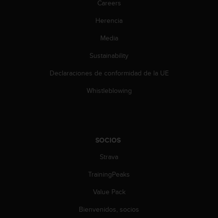
Careers
c
o
Herencia
n
t
Media
e
n
Sustainability
i
d
Declaraciones de conformidad de la UE
o
Whistleblowing
w
e
b
(
W
SOCIOS
e
b
Strava
C
o
TrainingPeaks
n
t
Value Pack
e
n
Bienvenidos, socios