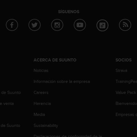
SÍGUENOS
ACERCA DE SUUNTO
SOCIOS
Noticias
Strava
Información sobre la empresa
TrainingPe
b de Suunto
Careers
Value Pack
e venta
Herencia
Bienvenido
Media
Empresas c
 de Suunto
Sustainability
Declaraciones de conformidad de la