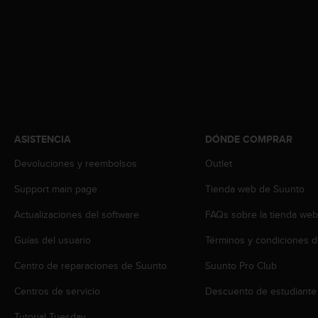
t
a
s
d
e
a
c
c
e
ASISTENCIA
DÓNDE COMPRAR
s
i
Devoluciones y reembolsos
Outlet
b
i
Support main page
Tienda web de Suunto
l
i
Actualizaciones del software
FAQs sobre la tienda we
d
a
Guías del usuario
Términos y condiciones d
d
Centro de reparaciones de Suunto
Suunto Pro Club
p
a
Centros de servicio
Descuento de estudiante
r
a
Tutorial Tuesday