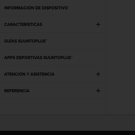
i
o
INFORMACIÓN DE DISPOSITIVO
w
e
CARACTERÍSTICAS
b
d
e
GUÍAS SUUNTOPLUS™
a
c
u
APPS DEPORTIVAS SUUNTOPLUS™
e
r
d
ATENCIÓN Y ASISTENCIA
o
c
REFERENCIA
o
n
l
a
s
P
a
u