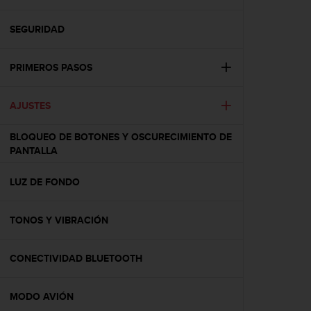
m
i
s
SEGURIDAD
o
d
PRIMEROS PASOS
e
a
l
AJUSTES
c
a
BLOQUEO DE BOTONES Y OSCURECIMIENTO DE
n
PANTALLA
z
a
r
LUZ DE FONDO
e
l
TONOS Y VIBRACIÓN
n
i
v
CONECTIVIDAD BLUETOOTH
e
l
d
MODO AVIÓN
e