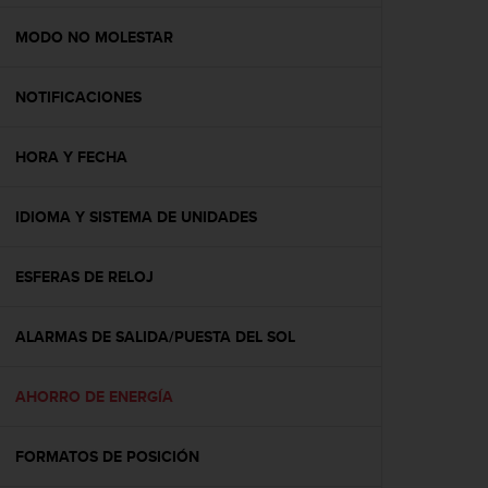
c
o
MODO NO MOLESTAR
n
f
NOTIFICACIONES
o
r
m
HORA Y FECHA
i
d
a
IDIOMA Y SISTEMA DE UNIDADES
d
A
A
ESFERAS DE RELOJ
e
n
ALARMAS DE SALIDA/PUESTA DEL SOL
e
s
t
AHORRO DE ENERGÍA
e
s
i
FORMATOS DE POSICIÓN
t