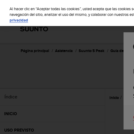
S
S
u
Al hacer clic en “Aceptar todas las cookies”, usted acepta que las cookies 
u
navegación del sitio, analizar el uso del mismo, y colaborar con nuestros e
privacidad
n
t
o
m
a
n
Página principal
Asistencia
Suunto 5 Peak
Guía del usua
t
i
e
n
e
s
u
Índice
Inicio
Ajust
c
o
m
INICIO
p
r
o
USO PREVISTO