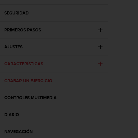
m
i
s
SEGURIDAD
o
d
PRIMEROS PASOS
e
a
l
AJUSTES
c
a
n
CARACTERÍSTICAS
z
a
r
GRABAR UN EJERCICIO
e
l
CONTROLES MULTIMEDIA
n
i
v
DIARIO
e
l
d
NAVEGACIÓN
e