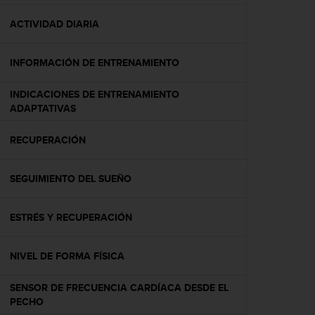
c
o
ACTIVIDAD DIARIA
n
f
INFORMACIÓN DE ENTRENAMIENTO
o
r
m
INDICACIONES DE ENTRENAMIENTO
i
ADAPTATIVAS
d
a
RECUPERACIÓN
d
A
A
SEGUIMIENTO DEL SUEÑO
e
n
ESTRÉS Y RECUPERACIÓN
e
s
t
NIVEL DE FORMA FÍSICA
e
s
SENSOR DE FRECUENCIA CARDÍACA DESDE EL
i
PECHO
t