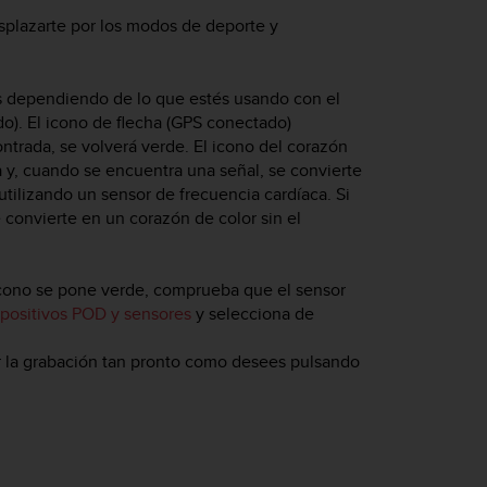
esplazarte por los modos de deporte y
os dependiendo de lo que estés usando con el
o). El icono de flecha (GPS conectado)
ntrada, se volverá verde. El icono del corazón
a y, cuando se encuentra una señal, se convierte
utilizando un sensor de frecuencia cardíaca. Si
e convierte en un corazón de color sin el
 icono se pone verde, comprueba que el sensor
spositivos POD y sensores
y selecciona de
 la grabación tan pronto como desees pulsando