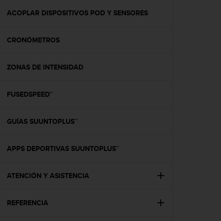
i
o
ACOPLAR DISPOSITIVOS POD Y SENSORES
w
e
CRONÓMETROS
b
d
e
ZONAS DE INTENSIDAD
a
c
u
FUSEDSPEED™
e
r
d
GUÍAS SUUNTOPLUS™
o
c
APPS DEPORTIVAS SUUNTOPLUS™
o
n
l
ATENCIÓN Y ASISTENCIA
a
s
P
REFERENCIA
a
u