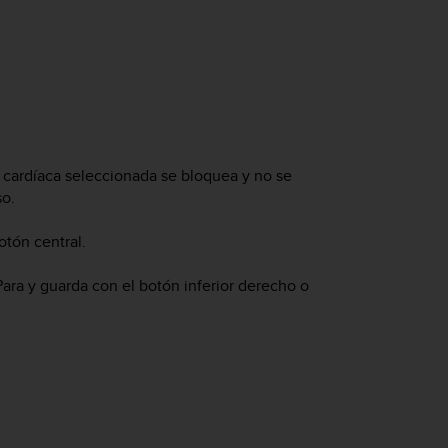
a cardíaca seleccionada se bloquea y no se
so.
otón central.
Para y guarda con el botón inferior derecho o