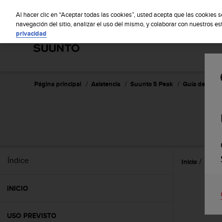
S
S
u
Al hacer clic en “Aceptar todas las cookies”, usted acepta que las cookies 
u
navegación del sitio, analizar el uso del mismo, y colaborar con nuestros e
privacidad
n
t
o
m
a
n
Página principal
Asistencia
Suunto 5 Peak
Guía del usua
t
i
e
n
e
s
u
Índice
Inicio
Caract
c
o
m
INICIO
p
r
o
USO PREVISTO