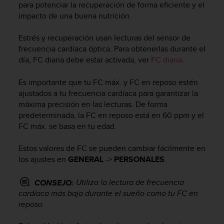
para potenciar la recuperación de forma eficiente y el
c
impacto de una buena nutrición.
o
n
f
Estrés y recuperación usan lecturas del sensor de
o
frecuencia cardíaca óptica. Para obtenerlas durante el
r
día, FC diaria debe estar activada, ver
FC diaria
.
m
i
Es importante que tu FC máx. y FC en reposo estén
d
ajustados a tu frecuencia cardíaca para garantizar la
a
máxima precisión en las lecturas. De forma
d
predeterminada, la FC en reposo está en 60 ppm y el
A
FC máx. se basa en tu edad.
A
e
n
Estos valores de FC se pueden cambiar fácilmente en
e
los ajustes en
GENERAL
->
PERSONALES
.
s
t
Utiliza la lectura de frecuencia
CONSEJO:
e
cardíaca más baja durante el sueño como tu FC en
s
reposo.
i
t