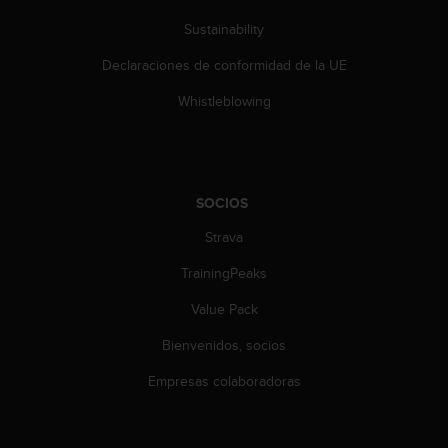
c
Sustainability
o
n
Declaraciones de conformidad de la UE
t
a
Whistleblowing
c
t
o
c
o
SOCIOS
n
e
Strava
l
TrainingPeaks
d
e
Value Pack
p
a
Bienvenidos, socios
r
t
Empresas colaboradoras
a
m
e