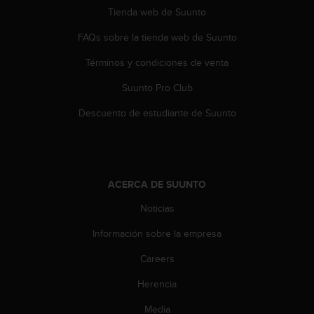
d
Tienda web de Suunto
e
a
FAQs sobre la tienda web de Suunto
c
c
Términos y condiciones de venta
e
s
Suunto Pro Club
i
Descuento de estudiante de Suunto
b
i
l
i
d
ACERCA DE SUUNTO
a
d
Noticias
.
P
Información sobre la empresa
o
n
Careers
t
e
Herencia
e
Media
n