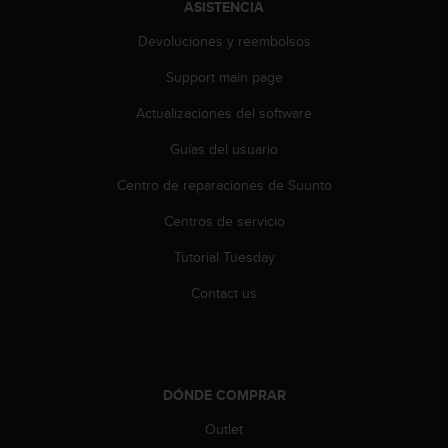
ASISTENCIA
s
,
Devoluciones y reembolsos
W
C
Support main page
A
G
Actualizaciones del software
)
Guías del usuario
2
.
Centro de reparaciones de Suunto
0
y
Centros de servicio
o
t
Tutorial Tuesday
r
a
Contact us
s
n
o
r
m
DÓNDE COMPRAR
a
Outlet
s