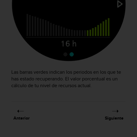
c
o
n
t
e
n
i
d
o
w
e
b
Las barras verdes indican los periodos en los que te
(
has estado recuperando. El valor porcentual es un
W
cálculo de tu nivel de recursos actual.
e
b
C
o
n
Anterior
Siguiente
t
e
n