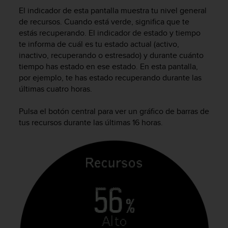
t
El indicador de esta pantalla muestra tu nivel general
a
de recursos. Cuando está verde, significa que te
s
estás recuperando. El indicador de estado y tiempo
d
te informa de cuál es tu estado actual (activo,
e
inactivo, recuperando o estresado) y durante cuánto
a
tiempo has estado en ese estado. En esta pantalla,
c
por ejemplo, te has estado recuperando durante las
c
últimas cuatro horas.
e
s
i
Pulsa el botón central para ver un gráfico de barras de
b
tus recursos durante las últimas 16 horas.
i
l
i
d
a
d
p
a
r
a