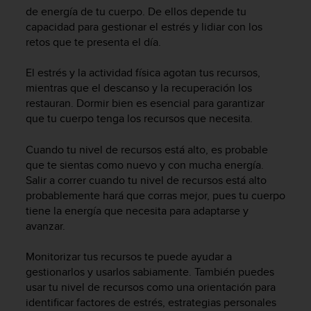
m
de energía de tu cuerpo. De ellos depende tu
i
capacidad para gestionar el estrés y lidiar con los
s
retos que te presenta el día.
o
d
e
El estrés y la actividad física agotan tus recursos,
a
mientras que el descanso y la recuperación los
l
restauran. Dormir bien es esencial para garantizar
c
que tu cuerpo tenga los recursos que necesita.
a
n
Cuando tu nivel de recursos está alto, es probable
z
que te sientas como nuevo y con mucha energía.
a
Salir a correr cuando tu nivel de recursos está alto
r
probablemente hará que corras mejor, pues tu cuerpo
e
l
tiene la energía que necesita para adaptarse y
n
avanzar.
i
v
Monitorizar tus recursos te puede ayudar a
e
gestionarlos y usarlos sabiamente. También puedes
l
usar tu nivel de recursos como una orientación para
d
identificar factores de estrés, estrategias personales
e