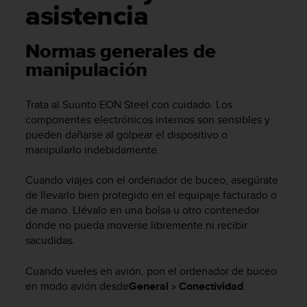
m
asistencia
i
s
o
Normas generales de
d
manipulación
e
a
l
Trata al
Suunto EON Steel
con cuidado. Los
c
componentes electrónicos internos son sensibles y
a
pueden dañarse al golpear el dispositivo o
n
manipularlo indebidamente.
z
a
r
Cuando viajes con el ordenador de buceo, asegúrate
e
de llevarlo bien protegido en el equipaje facturado o
l
de mano. Llévalo en una bolsa u otro contenedor
n
donde no pueda moverse libremente ni recibir
i
sacudidas.
v
e
Cuando vueles en avión, pon el ordenador de buceo
l
en modo avión desde
General
»
Conectividad
.
d
e