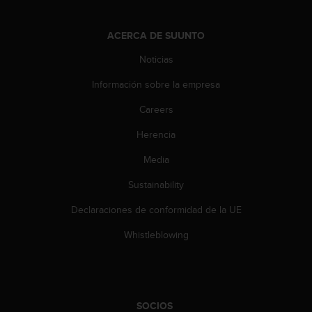
s
,
ACERCA DE SUUNTO
W
C
Noticias
A
G
Información sobre la empresa
)
2
Careers
.
0
Herencia
y
Media
o
t
Sustainability
r
a
Declaraciones de conformidad de la UE
s
n
Whistleblowing
o
r
m
a
s
SOCIOS