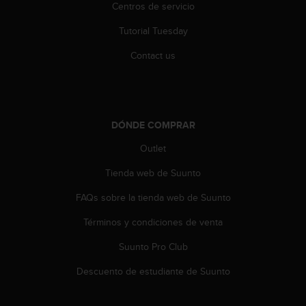
t
Centros de servicio
A
c
Tutorial Tuesday
c
e
Contact us
s
s
i
b
i
DÓNDE COMPRAR
l
Outlet
i
t
Tienda web de Suunto
y
G
FAQs sobre la tienda web de Suunto
u
i
Términos y condiciones de venta
d
e
Suunto Pro Club
l
Descuento de estudiante de Suunto
i
n
e