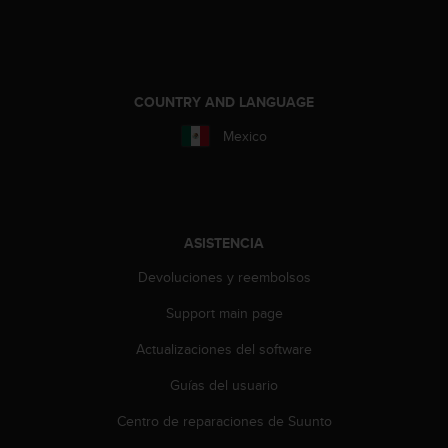
c
o
n
t
e
COUNTRY AND LANGUAGE
n
i
Mexico
d
o
w
e
b
ASISTENCIA
(
W
Devoluciones y reembolsos
e
b
Support main page
C
o
Actualizaciones del software
n
Guías del usuario
t
e
Centro de reparaciones de Suunto
n