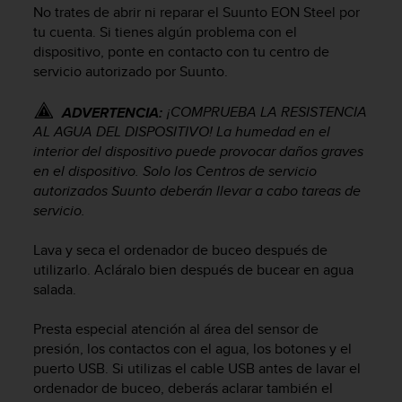
No trates de abrir ni reparar el
Suunto EON Steel
por
c
o
tu cuenta. Si tienes algún problema con el
n
dispositivo, ponte en contacto con tu centro de
f
servicio autorizado por Suunto.
o
r
¡COMPRUEBA LA RESISTENCIA
ADVERTENCIA:
m
AL AGUA DEL DISPOSITIVO! La humedad en el
i
interior del dispositivo puede provocar daños graves
d
en el dispositivo. Solo los Centros de servicio
a
autorizados Suunto deberán llevar a cabo tareas de
d
A
servicio.
A
e
Lava y seca el ordenador de buceo después de
n
utilizarlo. Acláralo bien después de bucear en agua
e
salada.
s
t
Presta especial atención al área del sensor de
e
presión, los contactos con el agua, los botones y el
s
puerto USB. Si utilizas el cable USB antes de lavar el
i
ordenador de buceo, deberás aclarar también el
t