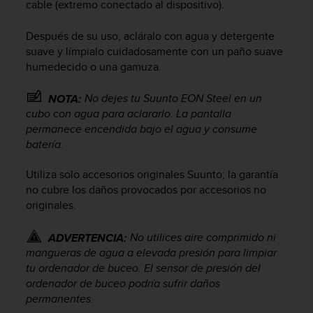
i
cable (extremo conectado al dispositivo).
o
w
Después de su uso, acláralo con agua y detergente
e
suave y límpialo cuidadosamente con un paño suave
b
humedecido o una gamuza.
d
e
No dejes tu
Suunto EON Steel
en un
NOTA:
a
cubo con agua para aclararlo. La pantalla
c
permanece encendida bajo el agua y consume
u
e
batería.
r
d
Utiliza solo accesorios originales Suunto; la garantía
o
no cubre los daños provocados por accesorios no
c
originales.
o
n
No utilices aire comprimido ni
ADVERTENCIA:
l
mangueras de agua a elevada presión para limpiar
a
tu ordenador de buceo. El sensor de presión del
s
ordenador de buceo podría sufrir daños
P
a
permanentes.
u