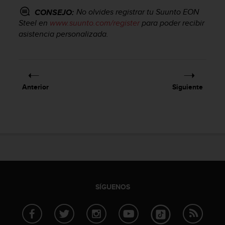
t
No olvides registrar tu
Suunto EON
CONSEJO:
a
Steel
en
www.suunto.com/register
para poder recibir
s
asistencia personalizada.
d
e
a
c
c
Anterior
Siguiente
e
s
i
b
i
l
i
d
a
d
SÍGUENOS
p
a
r
a