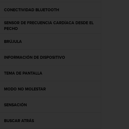
c
o
CONECTIVIDAD BLUETOOTH
n
f
SENSOR DE FRECUENCIA CARDÍACA DESDE EL
o
PECHO
r
m
BRÚJULA
i
d
a
INFORMACIÓN DE DISPOSITIVO
d
A
A
TEMA DE PANTALLA
e
n
MODO NO MOLESTAR
e
s
t
SENSACIÓN
e
s
i
BUSCAR ATRÁS
t