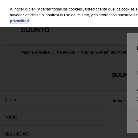
S
S
u
Al hacer clic en “Aceptar todas las cookies”, usted acepta que las cookies 
u
navegación del sitio, analizar el uso del mismo, y colaborar con nuestros e
privacidad
n
t
o
m
a
n
Página principal
Asistencia
Suunto Spartan Sport Wrist HR
t
i
e
SUUNTO 
n
e
s
u
Índice
Inicio
Caract
c
o
m
INICIO
p
r
o
SEGURIDAD