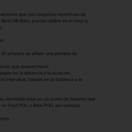
enamiento que usa conjuntos repetitivos de
 Wrist HR Baro
, puedes definir en el reloj tu
e.
os:
. Al activarlo se añade una pantalla de
ación que quieres hacer.
basado en la distancia o la duración.
e intervalos, basado en la distancia o la
alos, necesitas estar en un modo de deporte que
e un Foot POC o Bike POD, por ejemplo.
ación.