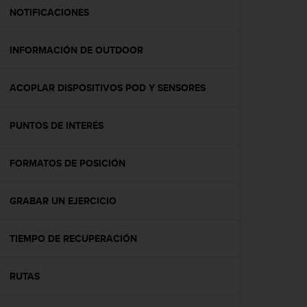
t
NOTIFICACIONES
a
s
INFORMACIÓN DE OUTDOOR
d
e
a
ACOPLAR DISPOSITIVOS POD Y SENSORES
c
c
e
PUNTOS DE INTERÉS
s
i
b
FORMATOS DE POSICIÓN
i
l
GRABAR UN EJERCICIO
i
d
a
TIEMPO DE RECUPERACIÓN
d
p
a
RUTAS
r
a