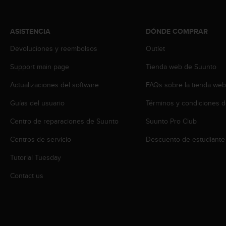
s
,
W
ASISTENCIA
DÓNDE COMPRAR
C
A
Devoluciones y reembolsos
Outlet
G
Support main page
Tienda web de Suunto
)
2
Actualizaciones del software
FAQs sobre la tienda we
.
0
Guías del usuario
Términos y condiciones d
y
o
Centro de reparaciones de Suunto
Suunto Pro Club
t
r
Centros de servicio
Descuento de estudiante
a
Tutorial Tuesday
s
n
Contact us
o
r
m
a
s