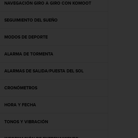
c
NAVEGACIÓN GIRO A GIRO CON KOMOOT
o
n
SEGUIMIENTO DEL SUEÑO
t
e
n
MODOS DE DEPORTE
i
d
o
ALARMA DE TORMENTA
w
e
b
ALARMAS DE SALIDA/PUESTA DEL SOL
(
W
CRONÓMETROS
e
b
C
HORA Y FECHA
o
n
t
TONOS Y VIBRACIÓN
e
n