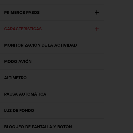
m
i
s
PRIMEROS PASOS
o
d
CARACTERÍSTICAS
e
a
l
MONITORIZACIÓN DE LA ACTIVIDAD
c
a
n
MODO AVIÓN
z
a
r
ALTÍMETRO
e
l
PAUSA AUTOMÁTICA
n
i
v
LUZ DE FONDO
e
l
d
BLOQUEO DE PANTALLA Y BOTÓN
e