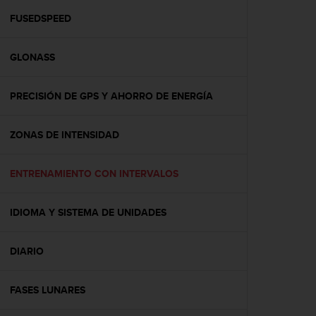
i
o
FUSEDSPEED
w
e
GLONASS
b
d
e
PRECISIÓN DE GPS Y AHORRO DE ENERGÍA
a
c
u
ZONAS DE INTENSIDAD
e
r
d
ENTRENAMIENTO CON INTERVALOS
o
c
IDIOMA Y SISTEMA DE UNIDADES
o
n
l
DIARIO
a
s
P
FASES LUNARES
a
u